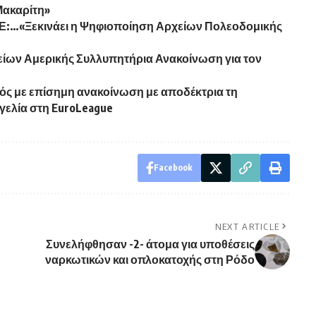
Μακαρίτη»
ΤΕΕ:…«Ξεκινάει η Ψηφιοποίηση Αρχείων Πολεοδομικής
ων Αμερικής Συλλυπητήρια Ανακοίνωση για τον
ός με επίσημη ανακοίνωση με αποδέκτρια τη
γγελία στη EuroLeague
Facebook
NEXT ARTICLE
Συνελήφθησαν -2- άτομα για υποθέσεις
ναρκωτικών και οπλοκατοχής στη Ρόδο