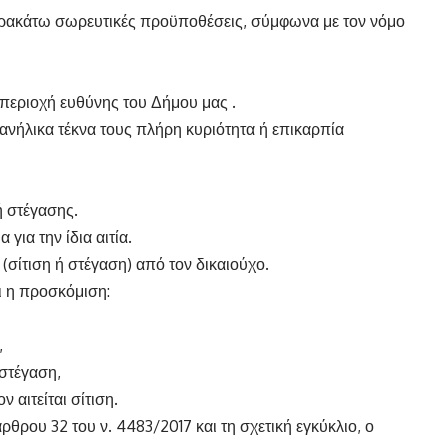
 παρακάτω σωρευτικές προϋποθέσεις, σύμφωνα με τον νόμο
 περιοχή ευθύνης του Δήμου μας .
τα ανήλικα τέκνα τους πλήρη κυριότητα ή επικαρπία
ή στέγασης.
για την ίδια αιτία.
(σίτιση ή στέγαση) από τον δικαιούχο.
ι η προσκόμιση:
,
 στέγαση,
αιτείται σίτιση.
θρου 32 του ν. 4483/2017 και τη σχετική εγκύκλιο, ο