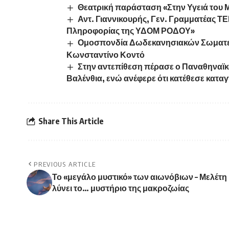
Θεατρική παράσταση «Στην Υγειά του 
Αντ. Γιαννικουρής, Γεν. Γραμματέας 
Πληροφορίας της ΥΔΟΜ ΡΟΔΟΥ»
Ομοσπονδία Δωδεκανησιακών Σωματεί
Κωνσταντίνο Κοντό
Στην αντεπίθεση πέρασε ο Παναθηναϊκ
Βαλένθια, ενώ ανέφερε ότι κατέθεσε κατα
Share This Article
PREVIOUS ARTICLE
Το «μεγάλο μυστικό» των αιωνόβιων – Μελέτη
λύνει το… μυστήριο της μακροζωίας