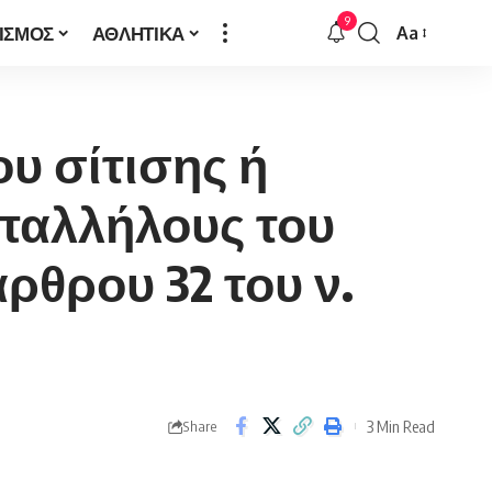
9
ΙΣΜΟΣ
ΑΘΛΗΤΙΚΑ
Aa
Font
Resizer
υ σίτισης ή
υπαλλήλους του
ρθρου 32 του ν.
3 Min Read
Share