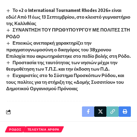
Το «2 ο International Tournament Rhodes 2026» είναι
εδώ! Από 11 έως 13 Σεπτεμβρίου, στο κλειστό γυμναστήριο
της Καλλιθέας
ΣΥΝΑΝΤΗΣΗ ΤΟΥ ΠΡΩΘΥΠΟΥΡΓΟΥ ΜΕ ΠΟΛΙΤΕΣ ΣΤΗ
ΡΟΔΟ
Επιεικώς ανεπαρκή χαρακτηρίζει την
πραγματογνωμοσύνη ο δικηγόρος του 38χρονου
Επιλοχία που ακρωτηριάστηκε στο πεδίο βολής στη Ρόδο.
Προστασία της ταυτότητας των νησιών μέχρι την
θεσμοθέτηση των Τ.Π.Σ. και την έκδοση των Π.Δ.
Ευχαριστίες στο 1ο Σύστημα Προσκόπων Ρόδου, και
τους πολίτες για τη στήριξη της «Δομής Συσσιτίου» του
Δημοτικού Οργανισμού Πρόνοιας
ΡΟΔΟΣ
ΤΕΛΕΥΤΑΙΑ ΑΡΘΡΑ