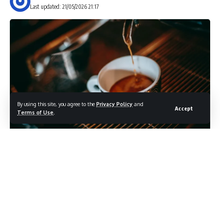
Last updated: 21/05/2026 21:17
By using this site, you agree to the
Privacy Policy
and
Accept
Terms of Use
.
Με νέες
κυρώσεις
σε πολυεθνικούς ομίλους τροφίμων και
καφέ συνεχίζεται η διαδικασία ελέγχων της Ανεξάρτητης
Αρχής Ελέγχου Αγοράς και Προστασίας του Καταναλωτή για
την εφαρμογή του πλαφόν στο περιθώριο κέρδους.
Σύμφωνα με το σχετικό δελτίο Τύπου, η Αρχή προχώρησε
στην επιβολή δύο νέων διοικητικών προστίμων, μετά την