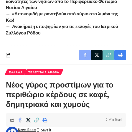
κοινότητες των νησιών από το Περιφερειακό Φυτώριο
Νοτίου Αιγαίου
«Αποκομιδή με ραντεβού» από αύριο στο λιμάνι της
Κω!
Ανακήρυξη υποψηφίων για τις εκλογές του Ιατρικού
Συλλόγου Ρόδου
ΕΛΛΑΔΑ
ΤΕΛΕΥΤΑΙΑ ΑΡΘΡΑ
Νέος γύρος προστίμων για το
περιθώριο κέρδους σε καφέ,
δημητριακά και χυμούς
2 Min Read
News Room