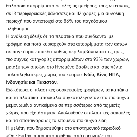
θαλάσσια απορρίμματα σε όλες τις ηπείρους, τους ωκεανούς,
σε 13 περιφερειακές θάλασσες και 112 χώρες, μια συνολική
περιοχή που αντιστοιχεί στο 86% του παγκόσμιου
πληθυσμού.
Η ανάλυση έδειξε ότι τα πλαστικά που συνδέονται με
τρόφιμα και ποτά κυριαρχούν στα απορρίμματα των ακτών
σε παγκόσμιο επίπεδο, καθώς περιλαμβάνονται στις τρεις
πιο συχνές κατηγορίες απορριμμάτων στο 93% των χωρών,
μεταξύ των οποίων στο Ηνωμένο Βασίλειο και στις πέντε
πολυπληθέστερες χώρες του κόσμου:
Ινδία, Κίνα, ΗΠΑ,
Ινδονησία και Πακιστάν.
Ειδικότερα, οι πλαστικές συσκευασίες τροφίμων, τα καπάκια
και τα πλαστικά μπουκάλια συγκαταλέγονταν στα πιο συχνά
μεμονωμένα αντικείμενα σε περισσότερες από τις μισές
χώρες που εξετάστηκαν. Ακολουθούν οι πλαστικές σακούλες
και τα αποτσίγαρα ως τα επόμενα πιο συχνά είδη.
Η μελέτη, που δημοσιεύθηκε στο επιστημονικό περιοδικό
«One Earth», πραγματοποιήθηκε από ερευνητές του