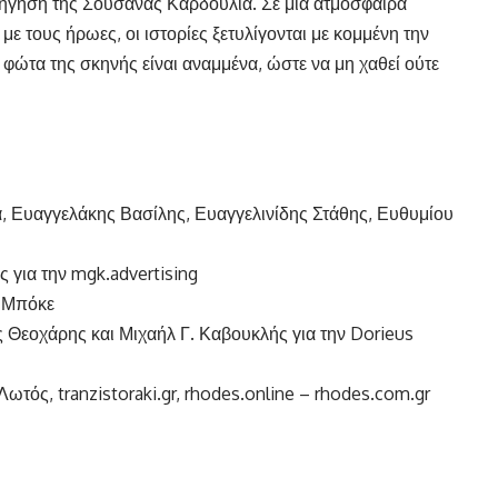
δήγηση της Σουσάνας Καρδούλια. Σε μια ατμόσφαιρα
 με τους ήρωες, οι ιστορίες ξετυλίγονται με κομμένη την
 φώτα της σκηνής είναι αναμμένα, ώστε να μη χαθεί ούτε
α, Ευαγγελάκης Βασίλης, Ευαγγελινίδης Στάθης, Ευθυμίου
ς για την mgk.advertising
ς Μπόκε
Θεοχάρης και Μιχαήλ Γ. Καβουκλής για την Dorieus
 Λωτός,
tranzistoraki.gr
, rhodes.online –
rhodes.com.gr