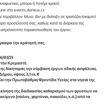
 αναψυκτικό, μπύρα ή ποτήρι κρασί)
line στο
events.dorieus.cc
σε περιβάλλον
Music
Bar
με διάταξη σε τραπέζια/σκαμπό
αιρη προσέλευσή σας, καθώς κατά τη διάρκεια της
ην απρόσκοπτη παρακολούθηση του έργου.
γκαιρα την κράτησή σας.
/03/25
στην Κρεμαστή
ς Νικηταράς την σύμβαση έργων οδικής ασφάλειας
Δήμου, ύψους 2,1 εκ.€
ει την Πρωτοβάθμια Φροντίδα Υγείας στα νησιά της
εκκίνηση της διαδικασίας καθαρισμού των φρεατίων να
είμενο (νάιλον, χαρτόνια, σακούλες κ.ά.) από τα