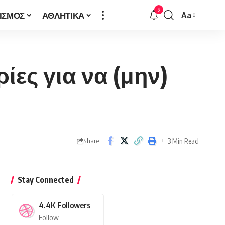
9
ΙΣΜΟΣ
ΑΘΛΗΤΙΚΑ
Aa
Font
Resizer
ίες για να (μην)
3 Min Read
Share
Stay Connected
4.4K
Followers
Follow