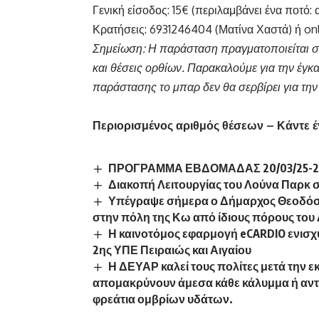
Γενική είσοδος: 15€ (περιλαμβάνει ένα ποτό:
Κρατήσεις: 6931246404 (Ματίνα Χαστά) ή on
Σημείωση: Η παράσταση πραγματοποιείται 
και θέσεις ορθίων. Παρακαλούμε για την έγκ
παράστασης το μπαρ δεν θα σερβίρει για τ
Περιορισμένος αριθμός θέσεων – Κάντε έ
ΠΡΟΓΡΑΜΜΑ ΕΒΔΟΜΑΔΑΣ 20/03/25-26
Διακοπή Λειτουργίας του Λούνα Παρκ 
Υπέγραψε σήμερα ο Δήμαρχος Θεοδόση
στην πόλη της Κω από ίδιους πόρους του 
Η καινοτόμος εφαρμογή eCARDIO ενισχύ
2ης ΥΠΕ Πειραιώς και Αιγαίου
Η ΔΕΥΑΡ καλεί τους πολίτες μετά την 
απομακρύνουν άμεσα κάθε κάλυμμα ή αντικ
φρεάτια ομβρίων υδάτων.