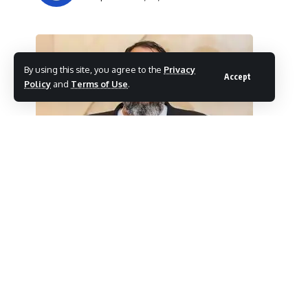
By using this site, you agree to the
Privacy
Accept
Policy
and
Terms of Use
.
Με σημερινή του απόφαση, το
Ευρωπαϊκό Δι
Στρασβούργου) καταδίκασε την Ελληνική Δημ
SHARE
κυβέρνησης Α. Τσίπρα και των τότε υπουργώ
άθλιες πρακτικές των non-paper του γραφείο
συκοφαντικές κατηγορίες κατά του κ. Μαριν
Δικαίου, ιδίως της δίκαιης δίκης και του τε
προσπάθεια ποδηγέτησης και περιορισμού τ