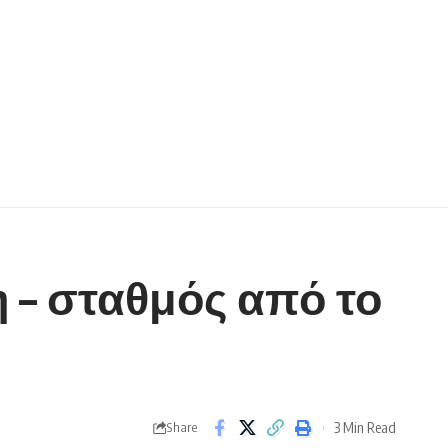
– σταθμός από το
3 Min Read
Share