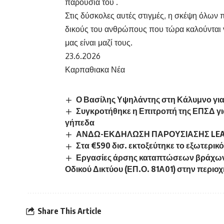
παρουσία του .
Στις δύσκολες αυτές στιγμές, η σκέψη όλων 
δικούς του ανθρώπους που τώρα καλούνται να
μας είναι μαζί τους.
23.6.2026
Καρπαθιακα Νέα
Ο Βασίλης Υψηλάντης στη Κάλυμνο για
Συγκροτήθηκε η Επιτροπή της ΕΠΣΔ γι
γήπεδα
ΑΝΔΩ-ΕΚΔΗΛΩΣΗ ΠΑΡΟΥΣΙΑΣΗΣ LE
Στα €590 δισ. εκτοξεύτηκε το εξωτερικό
Εργασίες άρσης καταπτώσεων βράχων 
Οδικού Δικτύου (ΕΠ.Ο. 81Α01) στην περιοχ
Share This Article