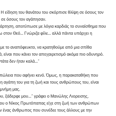
 Η είδηση του θανάτου του σκόρπισε θλίψη σε όσους τον
, σε όσους τον αγάπησαν.
νάρτηση, αποτύπωσε με λόγια καρδιάς το συναίσθημα που
 πω στον Θεό… Γνώριζα φίλε… αλλά πάντα υπάρχει η
με το αναπόφευκτο, να κρατηθούμε από μια σπίθα
ιά, είναι που κάνει τον αποχαιρετισμό ακόμα πιο οδυνηρό.
τάτα δεν ήταν καλά…”
απώλεια που αφήνει κενό. Όμως, η παρακαταθήκη που
 η αγάπη του για τη ζωή και τους ανθρώπους του, είναι
 μνήμη μας.
μου, ξάδερφε μου…” γράφει ο Μανώλης Λιορεισης,
ου ο Νίκος Πρωτόπαπας είχε στη ζωή των ανθρώπων
αν ένας άνθρωπος που συνέδεε τους άλλους με την