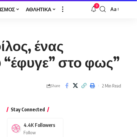
9
ΙΣΜΟΣ
ΑΘΛΗΤΙΚΑ
Aa
Font
Resizer
λος, ένας
 “έφυγε” στο φως”
2 Min Read
Share
Stay Connected
4.4K
Followers
Follow