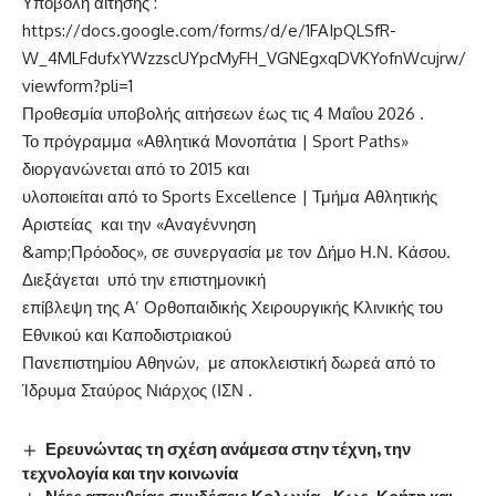
Υποβολή αίτησης :
https://docs.google.com/forms/d/e/1FAIpQLSfR-
W_4MLFdufxYWzzscUYpcMyFH_VGNEgxqDVKYofnWcujrw/
viewform?pli=1
Προθεσμία υποβολής αιτήσεων έως τις 4 Μαΐου 2026 .
Το πρόγραμμα «Αθλητικά Μονοπάτια | Sport Paths»
διοργανώνεται από το 2015 και
υλοποιείται από το Sports Excellence | Τμήμα Αθλητικής
Αριστείας και την «Αναγέννηση
&amp;Πρόοδος», σε συνεργασία με τον Δήμο Η.Ν. Κάσου.
Διεξάγεται υπό την επιστημονική
επίβλεψη της Α’ Ορθοπαιδικής Χειρουργικής Κλινικής του
Εθνικού και Καποδιστριακού
Πανεπιστημίου Αθηνών, με αποκλειστική δωρεά από το
Ίδρυμα Σταύρος Νιάρχος (ΙΣΝ .
Ερευνώντας τη σχέση ανάμεσα στην τέχνη, την
τεχνολογία και την κοινωνία
Νέες απευθείας συνδέσεις Κολωνία – Κως, Κρήτη και