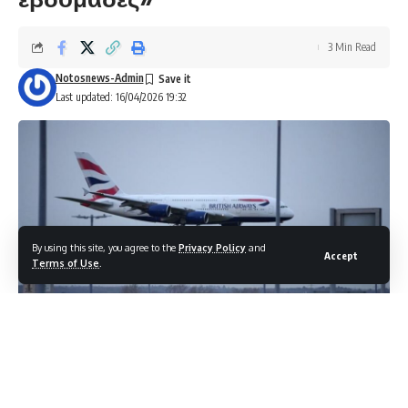
3 Min Read
Notosnews-Admin
Last updated: 16/04/2026 19:32
By using this site, you agree to the
Privacy Policy
and
Accept
Terms of Use
.