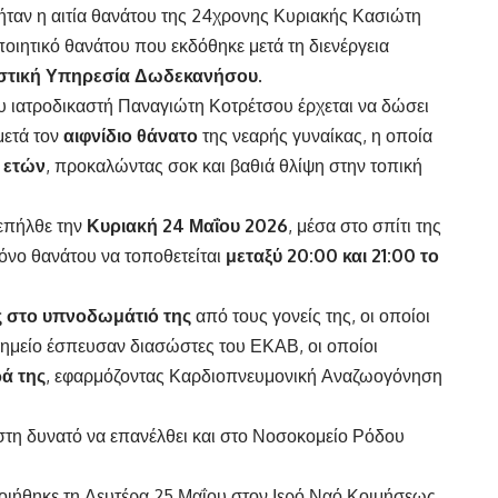
 ήταν η αιτία θανάτου της 24χρονης Κυριακής Κασιώτη
οιητικό θανάτου που εκδόθηκε μετά τη διενέργεια
αστική Υπηρεσία Δωδεκανήσου
.
ου ιατροδικαστή Παναγιώτη Κοτρέτσου έρχεται να δώσει
μετά τον
αιφνίδιο θάνατο
της νεαρής γυναίκας, η οποία
 ετών
, προκαλώντας σοκ και βαθιά θλίψη στην τοπική
 επήλθε την
Κυριακή 24 Μαΐου 2026
, μέσα στο σπίτι της
όνο θανάτου να τοποθετείται
μεταξύ 20:00 και 21:00 το
ης στο υπνοδωμάτιό της
από τους γονείς της, οι οποίοι
σημείο έσπευσαν διασώστες του ΕΚΑΒ, οι οποίοι
ά της
, εφαρμόζοντας Καρδιοπνευμονική Αναζωογόνηση
έστη δυνατό να επανέλθει και στο Νοσοκομείο Ρόδου
ιήθηκε τη Δευτέρα 25 Μαΐου στον Ιερό Ναό Κοιμήσεως