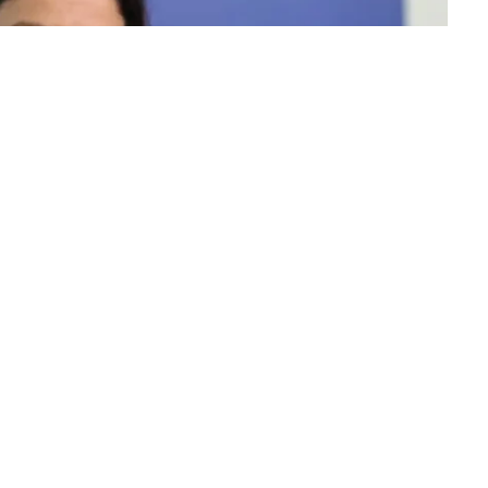
ίας, το οποίο προβλέπει ίση
αμοιβή
μεταξύ ανδρών και
newsit.gr.