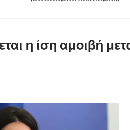
εται η ίση αμοιβή με