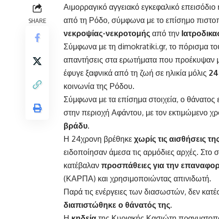
Αιμορραγικό αγγειακό εγκεφαλικό επεισόδιο
από τη Ρόδο, σύμφωνα με το επίσημο πιστοπ
SHARE
νεκροψίας-νεκροτομής
από την
Ιατροδικ
Σύμφωνα με τη dimokratiki.gr, το πόρισμα τ
απαντήσεις στα ερωτήματα που προέκυψαν 
έφυγε ξαφνικά από τη ζωή σε ηλικία μόλις
24
κοινωνία της Ρόδου.
Σύμφωνα με τα επίσημα στοιχεία, ο θάνατος
στην περιοχή Αφάντου, με τον εκτιμώμενο χρ
βράδυ
.
Η 24χρονη βρέθηκε
χωρίς τις αισθήσεις τ
ειδοποίησαν άμεσα τις αρμόδιες αρχές. Στο 
κατέβαλαν
προσπάθειες για την επαναφορ
(ΚΑΡΠΑ) και χρησιμοποιώντας απινιδωτή.
Παρά τις ενέργειες των διασωστών, δεν κατ
διαπιστώθηκε ο θάνατός της
.
Η
κηδεία
της Κυριακής Κασιώτη πραγματοπο