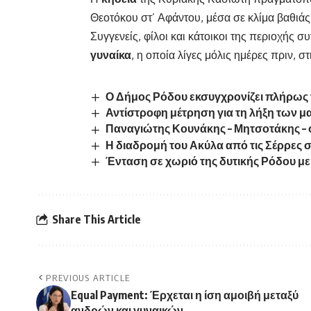
Θεοτόκου στ’ Αφάντου, μέσα σε κλίμα βαθιάς
Συγγενείς, φίλοι και κάτοικοι της περιοχής 
γυναίκα
, η οποία λίγες μόλις ημέρες πριν, στ
Ο Δήμος Ρόδου εκσυγχρονίζει πλήρως 
Αντίστροφη μέτρηση για τη λήξη των 
Παναγιώτης Κουνάκης – Μητσοτάκης – 
Η διαδρομή του Ακύλα από τις Σέρρες σ
Ένταση σε χωριό της δυτικής Ρόδου με 
Share This Article
PREVIOUS ARTICLE
Equal Payment: Έρχεται η ίση αμοιβή μεταξύ
ανδρών και γυναικών