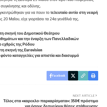
 συγκίνησης και οδύνης.
συγκεντρώθηκαν για να πουν το
τελευταίο αντίο στη νεαρή
ις 20 Μαΐου, είχε γιορτάσει τα 24α γενέθλιά της.
τη σκηνή του Δημοτικού Θεάτρου
μαθημάτων και την έναρξη των Πανελλαδικών
ο εχθρός της Ρόδου
τη σκηνή της Eurovision
φόντο καταγγελίες για απιστία και διασυρμό
Facebook
NEXT ARTICLE
Τέλος στα «καρεκλο-παρκαρίσματα»: 350€ πρόστιμο
για όσους δεσμεύουν θέσεις στάθμευσης