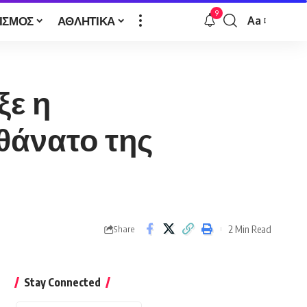
9
ΙΣΜΟΣ
ΑΘΛΗΤΙΚΑ
Aa
Font
Resizer
ξε η
 θάνατο της
2 Min Read
Share
Stay Connected