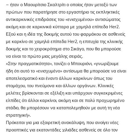
– ήταν ο Μαουρίτσιο Σκαλτρίτι ο οποίος ήταν μεταξύ των
πρώτων που παρατήρησε στο εργαστήριο τις εκπληκτικές
αντικαρκινικές επιδράσεις του «ενισχυμένου» αντισώματος
ακόμη και σε καρκινικά κύτταρα με χαμηλά επίπεδα Her2.
Εξού και η ιδέα της δοκιμής αυτού του φαρμάκου σε ασθενείς
με καρκίνο σε χαμηλά επίπεδα Her2, η επιτυχία της κλινικής
δοκιμής και το χειροκρότημα στο Σικάγο, που θα μπορούσε
να είναι το πρώτο μιας μεγάλης σειράς.
«Στην πραγματικότητα», τονίζει ο Μπουριόνι, «γνωρίζουμε
ήδη ότι αυτό το «ενισχυμένο» αντίσωμα θα μπορούσε να είναι
αποτελεσματικό και έναντι άλλων καρκίνων όπως του
στομάχου, του πνεύμονα και άλλων οργάνων. Κλινικές
μελέτες βρίσκονται σε εξέλιξη και υπάρχουν συγκεκριμένες
ελπίδες ότι άλλοι καρκίνοι, ακόμη και σε πολύ προχωρημένο
στάδιο, θα μπορέσουν να καταπολεμηθούν με αυτή τη νέα
στρατηγική».
Πρόκειται για μια εξαιρετική ανακάλυψη, που ανοίγει νέες
προοπτικές για εκατοντάδες χιλιάδες ασθενείς σε όλο τον