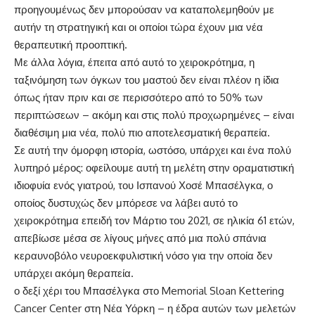
προηγουμένως δεν μπορούσαν να καταπολεμηθούν με
αυτήν τη στρατηγική και οι οποίοι τώρα έχουν μια νέα
θεραπευτική προοπτική.
Με άλλα λόγια, έπειτα από αυτό το χειροκρότημα, η
ταξινόμηση των όγκων του μαστού δεν είναι πλέον η ίδια
όπως ήταν πριν και σε περισσότερο από το 50% των
περιπτώσεων – ακόμη και στις πολύ προχωρημένες – είναι
διαθέσιμη μια νέα, πολύ πιο αποτελεσματική θεραπεία.
Σε αυτή την όμορφη ιστορία, ωστόσο, υπάρχει και ένα πολύ
λυπηρό μέρος: οφείλουμε αυτή τη μελέτη στην οραματιστική
ιδιοφυία ενός γιατρού, του Ισπανού Χοσέ Μπασέλγκα, ο
οποίος δυστυχώς δεν μπόρεσε να λάβει αυτό το
χειροκρότημα επειδή τον Μάρτιο του 2021, σε ηλικία 61 ετών,
απεβίωσε μέσα σε λίγους μήνες από μια πολύ σπάνια
κεραυνοβόλο νευροεκφυλιστική νόσο για την οποία δεν
υπάρχει ακόμη θεραπεία.
ο δεξί χέρι του Μπασέλγκα στο Memorial Sloan Kettering
Cancer Center στη Νέα Υόρκη – η έδρα αυτών των μελετών