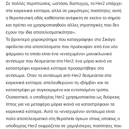
Σε πολλές περιπτώσεις, ωστόσο, δυστυχώς, το Her2 υπάρχει
στα καρκινικά κύτταρα, αλλά σε μικρότερες ποσότητες: αυτή
η θεραπευτική οδός καθίσταται ανέφικτη σε εκείνο το σημείο
και πρέπει να χρησιμοποιηθούν άλλες στρατηγικές που δεν
έχουν την ίδια αποτελεσματικότητα».
Το βροντερό χειροκρότημα που καταγράφηκε στο Σικάγο
οφείλεται στα αποτελέσματα που προέκυψαν από ένα νέο
φάρμακο το οποίο είναι ένα «ενισχυμένο» μονοκλωνικό
αντίσωμα που δεσμεύεται στο Her2: ένα μόριο ικανό να
καταστρέφει καρκινικά κύτταρα προσαρτήθηκε στο
αντίσωμα. Οταν το αντίσωμα anti-Her2 δεσμεύεται στα
καρκινικά κύτταρα, απελευθερώνει τη «βόμβα» και τα
καταστρέφει με συγκεκριμένο και εντοπισμένο τρόπο.
Ουσιαστικά, ο υποδοχέας Her2 χρησιμοποιείται ως δούρειος
ίππος για να μεταφέρει μόρια ικανά να καταστρέφουν τα
καρκινικά κύτταρα. Αυτό το «ενισχυμένο» αντίσωμα είναι
πολύ αποτελεσματικό στη θεραπεία όγκων στους οποίους ο
υποδοχέας Her2 εκφράζεται σε χαμηλότερες ποσότητες που