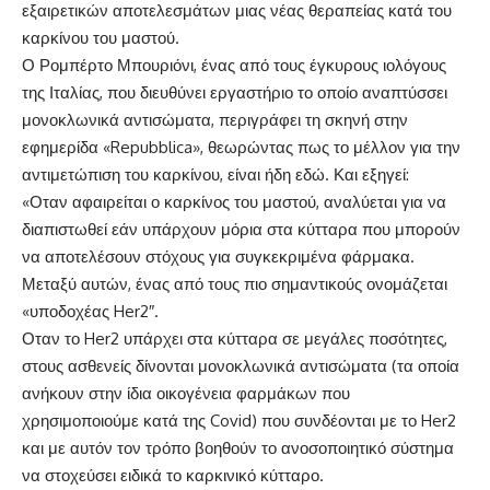
εξαιρετικών αποτελεσμάτων μιας νέας θεραπείας κατά του
καρκίνου του μαστού.
Ο Ρομπέρτο Μπουριόνι, ένας από τους έγκυρους ιολόγους
της Ιταλίας, που διευθύνει εργαστήριο το οποίο αναπτύσσει
μονοκλωνικά αντισώματα, περιγράφει τη σκηνή στην
εφημερίδα «Repubblica», θεωρώντας πως το μέλλον για την
αντιμετώπιση του καρκίνου, είναι ήδη εδώ. Και εξηγεί:
«Οταν αφαιρείται ο καρκίνος του μαστού, αναλύεται για να
διαπιστωθεί εάν υπάρχουν μόρια στα κύτταρα που μπορούν
να αποτελέσουν στόχους για συγκεκριμένα φάρμακα.
Μεταξύ αυτών, ένας από τους πιο σημαντικούς ονομάζεται
«υποδοχέας Her2″.
Οταν το Her2 υπάρχει στα κύτταρα σε μεγάλες ποσότητες,
στους ασθενείς δίνονται μονοκλωνικά αντισώματα (τα οποία
ανήκουν στην ίδια οικογένεια φαρμάκων που
χρησιμοποιούμε κατά της Covid) που συνδέονται με το Her2
και με αυτόν τον τρόπο βοηθούν το ανοσοποιητικό σύστημα
να στοχεύσει ειδικά το καρκινικό κύτταρο.