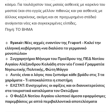
κόσμο. Για τουλάχιστον τους μισούς ασθενείς με καρκίνο του
μαστού (και στο εγγύς μέλλον πιθανώς και για ασθενείς με
άλλους καρκίνους, ακόμη και σε προχωρημένο στάδιο)
ανοίγονται νέες και συγκεκριμένες ελπίδες.
Πηγή:
ΤΟ ΒΗΜΑ
Ryanair: Nέες αιχμές εναντίον της Fraport – Καλεί την
ελληνική κυβέρνηση «να διαλύσει το γερμανικό
μονοπώλιο»
Συγχαρητήριο Μήνυμα του Προέδρου της ΠΕΔ Νοτίου
Αιγαίου Αλέξανδρου Κολιάδη στον νέο Γενικό Γραμματέα
Νησιωτικής Πολιτικής, Φώτη Μάγγο
Αυτός είναι ο λόγος που ξυπνάμε κάθε βράδυ στις 3 τα
χαράματα – Τι αποκαλύπτει η επιστήμη
ΕΛΣΤΑΤ: Ενισχυμένες οι αφίξεις και οι διανυκτερεύσεις
στα τουριστικά καταλύματα τον Οκτώβριο
Ο ΦοΔΣΑ Νοτίου Αιγαίου υλοποιεί άμεσα εφαρμόσιμες
παρεμβάσεις με απτά περιβαλλοντικά αποτελέσματα