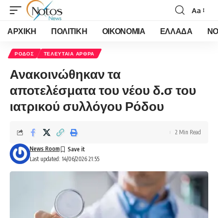
Aa
Font
Resizer
ΑΡΧΙΚΗ
ΠΟΛΙΤΙΚΗ
ΟΙΚΟΝΟΜΙΑ
ΕΛΛΑΔΑ
ΝΟ
ΡΟΔΟΣ
ΤΕΛΕΥΤΑΙΑ ΑΡΘΡΑ
Ανακοινώθηκαν τα
αποτελέσματα του νέου δ.σ του
ιατρικού συλλόγου Ρόδου
2 Min Read
News Room
Last updated: 14/06/2026 21:55