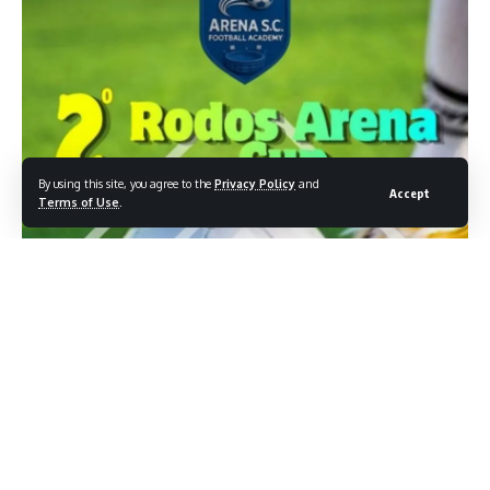
By using this site, you agree to the
Privacy Policy
and
Accept
Terms of Use
.