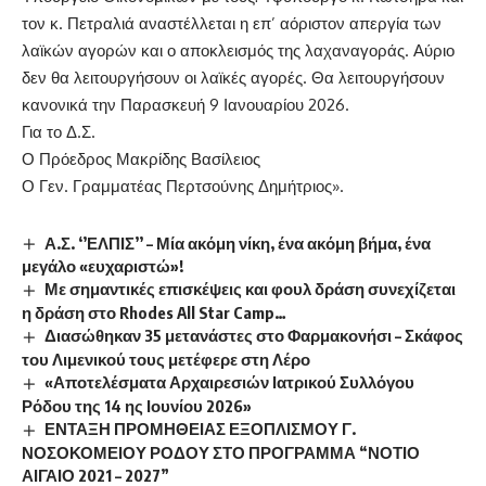
τον κ. Πετραλιά αναστέλλεται η επ’ αόριστον απεργία των
λαϊκών αγορών και ο αποκλεισμός της λαχαναγοράς. Αύριο
δεν θα λειτουργήσουν οι λαϊκές αγορές. Θα λειτουργήσουν
κανονικά την Παρασκευή 9 Ιανουαρίου 2026.
Για το Δ.Σ.
Ο Πρόεδρος Μακρίδης Βασίλειος
Ο Γεν. Γραμματέας Περτσούνης Δημήτριος».
Α.Σ. ‘’ΕΛΠΙΣ’’ – Μία ακόμη νίκη, ένα ακόμη βήμα, ένα
μεγάλο «ευχαριστώ»!
Με σημαντικές επισκέψεις και φουλ δράση συνεχίζεται
η δράση στο Rhodes All Star Camp…
Διασώθηκαν 35 μετανάστες στο Φαρμακονήσι – Σκάφος
του Λιμενικού τους μετέφερε στη Λέρο
«Αποτελέσματα Αρχαιρεσιών Ιατρικού Συλλόγου
Ρόδου της 14 ης Ιουνίου 2026»
ΕΝΤΑΞΗ ΠΡΟΜΗΘΕΙΑΣ ΕΞΟΠΛΙΣΜΟΥ Γ.
ΝΟΣΟΚΟΜΕΙΟΥ ΡΟΔΟΥ ΣΤΟ ΠΡΟΓΡΑΜΜΑ “ΝΟΤΙΟ
ΑΙΓΑΙΟ 2021 – 2027”