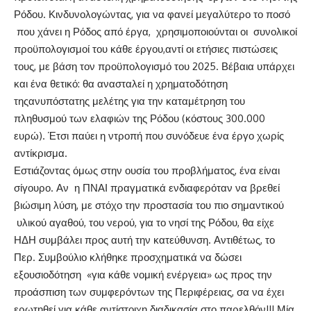
Ρόδου. Κινδυνολογώντας, για να φανεί μεγαλύτερο το ποσό
που χάνει η Ρόδος από έργα, χρησιμοποιούνται οι συνολικοί
προϋπολογισμοί του κάθε έργου,αντί οι ετήσιες πιστώσεις
τους, με βάση τον προϋπολογισμό του 2025. Βέβαια υπάρχει
και ένα θετικό: θα ανασταλεί η χρηματοδότηση
τηςανυπόστατης μελέτης για την καταμέτρηση του
πληθυσμού των ελαφιών της Ρόδου (κόστους 300.000
ευρώ). Έτσι παύει η ντροπή που συνόδευε ένα έργο χωρίς
αντίκρισμα.
Εστιάζοντας όμως στην ουσία του προβλήματος, ένα είναι
σίγουρο. Αν η ΠΝΑΙ πραγματικά ενδιαφερόταν να βρεθεί
βιώσιμη λύση, με στόχο την προστασία του πιο σημαντικού
υλικού αγαθού, του νερού, για το νησί της Ρόδου, θα είχε
ΗΔΗ συμβάλει προς αυτή την κατεύθυνση. Αντιθέτως, το
Περ. Συμβούλιο κλήθηκε προσχηματικά να δώσει
εξουσιοδότηση «για κάθε νομική ενέργεια» ως προς την
προάσπιση των συμφερόντων της Περιφέρειας, σα να έχει
ερωτηθεί για κάθε αντίστοιχη διαδικασία στο παρελθόν!!! Μία