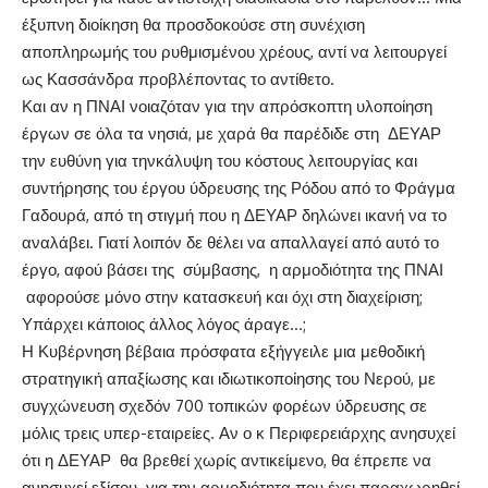
έξυπνη διοίκηση θα προσδοκούσε στη συνέχιση
αποπληρωμής του ρυθμισμένου χρέους, αντί να λειτουργεί
ως Κασσάνδρα προβλέποντας το αντίθετο.
Και αν η ΠΝΑΙ νοιαζόταν για την απρόσκοπτη υλοποίηση
έργων σε όλα τα νησιά, με χαρά θα παρέδιδε στη ΔΕΥΑΡ
την ευθύνη για τηνκάλυψη του κόστους λειτουργίας και
συντήρησης του έργου ύδρευσης της Ρόδου από το Φράγμα
Γαδουρά, από τη στιγμή που η ΔΕΥΑΡ δηλώνει ικανή να το
αναλάβει. Γιατί λοιπόν δε θέλει να απαλλαγεί από αυτό το
έργο, αφού βάσει της σύμβασης, η αρμοδιότητα της ΠΝΑΙ
αφορούσε μόνο στην κατασκευή και όχι στη διαχείριση;
Υπάρχει κάποιος άλλος λόγος άραγε…;
Η Κυβέρνηση βέβαια πρόσφατα εξήγγειλε μια μεθοδική
στρατηγική απαξίωσης και ιδιωτικοποίησης του Νερού, με
συγχώνευση σχεδόν 700 τοπικών φορέων ύδρευσης σε
μόλις τρεις υπερ-εταιρείες. Αν ο κ Περιφερειάρχης ανησυχεί
ότι η ΔΕΥΑΡ θα βρεθεί χωρίς αντικείμενο, θα έπρεπε να
ανησυχεί εξίσου για την αρμοδιότητα που έχει παραχωρηθεί