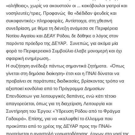
«αλήθειας», χωρίς να ακουστούν οι … κακόβουλοι γιατροί και
νοσηλευτές/τριες. Προφανώς θα «διέδιδαν ψευδείς και
συκοφαντικές» πληροφορίες. Αντίστοιχα, στη χθεσινή
συνεδρίαση, με θέμα τη διένεξη ανάμεσα σε Περιφέρεια
Νοτίου Αιγαίου και ΔΕΑΥ Ρόδου, δε δόθηκε ο λόγος στον
παρόντα πρόεδρο της ΔΕΥΑΡ. Συνεπώς, για ακόμα μία
φορά το Περιφερειακό Συμβούλιο έλαβε μονομερή και όχι
σφαιρική ενημέρωση..
Η συζήτηση ανέδειξε πάντως σημαντικά ζητήματα. «Όπως
γίνεται στη δημόσια διοίκηση» έτσι και η ΠΝΑΙ δύναται να
προβαίνει σε παράτυπες διαδικασίες, βρίσκοντας τρόπο να
αξιοποιεί κονδύλια από το Πρόγραμμα Δημοσίων
Επενδύσεων για λειτουργικές δαπάνες, ενώ κάτι τέτοιο
απαγορεύεται, όπως για τη διαχείριση, Λειτουργία και
Συντήρηση του Έργου: «Ύδρευση Ρόδου από το Φράγμα
Γαδουρά». Επίσης, για να «καλυφθεί το έλλειμμα που
προκύπτει από το χρέος της ΔΕΥΑΡ προς την ΠΝΑΙ»
προτείνεται η αναστολή χρηματοδότησης έργων στο νησί της