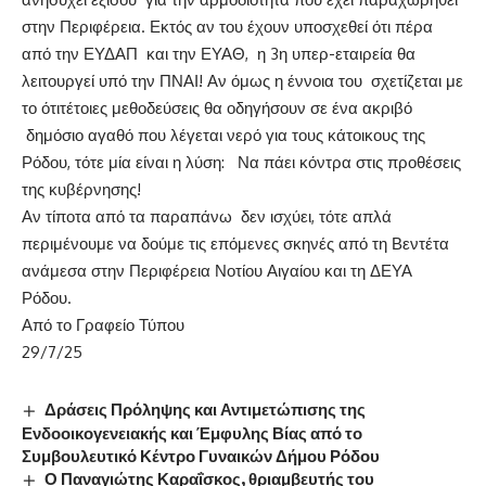
στην Περιφέρεια. Εκτός αν του έχουν υποσχεθεί ότι πέρα
από την ΕΥΔΑΠ και την ΕΥΑΘ, η 3
η
υπερ-εταιρεία θα
λειτουργεί υπό την ΠΝΑΙ! Αν όμως η έννοια του σχετίζεται με
το ότιτέτοιες μεθοδεύσεις θα οδηγήσουν σε ένα ακριβό
δημόσιο αγαθό που λέγεται νερό για τους κάτοικους της
Ρόδου, τότε μία είναι η λύση: Να πάει κόντρα στις προθέσεις
της κυβέρνησης!
Αν τίποτα από τα παραπάνω δεν ισχύει,
τότε απλά
περιμένουμε να δούμε τις επόμενες σκηνές από τη Βεντέτα
ανάμεσα στην Περιφέρεια Νοτίου Αιγαίου και τη ΔΕΥΑ
Ρόδου.
Από το Γραφείο Τύπου
29/7/25
Δράσεις Πρόληψης και Αντιμετώπισης της
Ενδοοικογενειακής και Έμφυλης Βίας από το
Συμβουλευτικό Κέντρο Γυναικών Δήμου Ρόδου
Ο Παναγιώτης Καραΐσκος, θριαμβευτής του