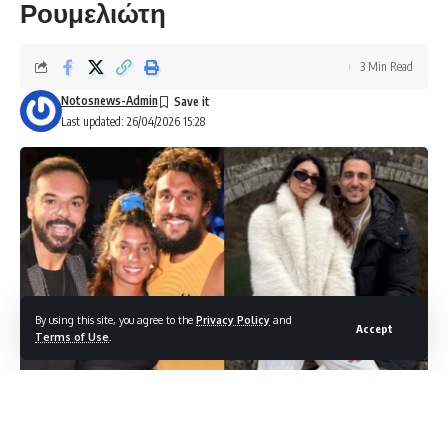
Ρουμελιώτη
3 Min Read
Notosnews-Admin
Last updated: 26/04/2026 15:28
By using this site, you agree to the
Privacy Policy
and
Accept
Terms of Use
.
Η ένταση ανάμεσα σε πρώην παίκτες του Survivor φαίνεται
πως όχι μόνο δεν έχει κοπάσει, αλλά επανέρχεται με