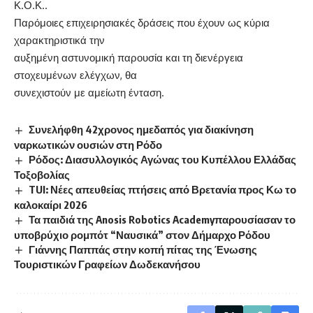
Κ.Ο.Κ..
Παρόμοιες επιχειρησιακές δράσεις που έχουν ως κύρια
χαρακτηριστικά την
αυξημένη αστυνομική παρουσία και τη διενέργεια
στοχευμένων ελέγχων, θα
συνεχιστούν με αμείωτη ένταση.
Συνελήφθη 42χρονος ημεδαπός για διακίνηση
ναρκωτικών ουσιών στη Ρόδο
Ρόδος: Διασυλλογικός Αγώνας του Κυπέλλου Ελλάδας
Τοξοβολίας
TUI: Νέες απευθείας πτήσεις από Βρετανία προς Κω το
καλοκαίρι 2026
Τα παιδιά της Anosis Robotics Academyπαρουσίασαν το
υποβρύχιο ρομπότ “Ναυσικά” στον Δήμαρχο Ρόδου
Γιάννης Παππάς στην κοπή πίτας της Ένωσης
Τουριστικών Γραφείων Δωδεκανήσου