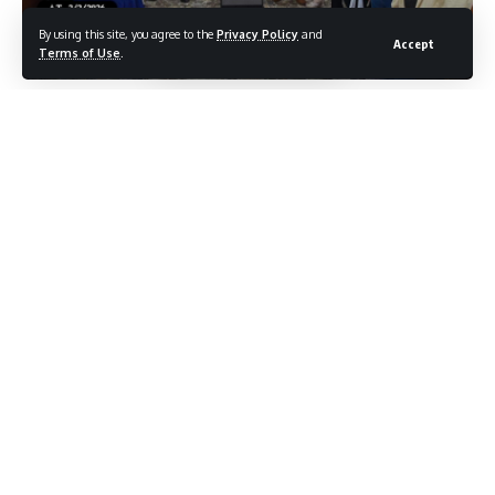
By using this site, you agree to the
Privacy Policy
and
Accept
Terms of Use
.
Η ινδική τουριστική αγορά αναπτύσσεται ραγδαία, με την
Ελλάδα να αναδεικνύεται ως προορισμός υψηλής δυναμικής.
Έχοντας διακρίνει εδώ και καιρό τη συγκεκριμένη τάση, ο
Δήμος Ρόδου και ο Οργανισμός Προώθησης Ροδιακού
Τουρισμού (ΠΡΟΤΟΥΡ) υλοποιούν στοχευμένες δράσεις για
την εδραίωση του νησιού σε αυτή την πολλά υποσχόμενη
αγορά.
Στο πλαίσιο αυτό και με αφορμή την έναρξη της πρώτης
απευθείας πτήσης της αεροπορικής εταιρείας IndiGo από το
Μουμπάι (Βομβάη) προς την Αθήνα, η Ρόδος φιλοξένησε 17
εκπροσώπους σημαντικών τουριστικών οργανισμών της
Ινδίας. Στόχος του ταξιδιού εξοικείωσης (fam trip) που
διοργάνωσε ο ΠΡΟΤΟΥΡ, ήταν η γνωριμία των Ινδών
τουριστικών πρακτόρων με τον προορισμό, ώστε η Ρόδος να