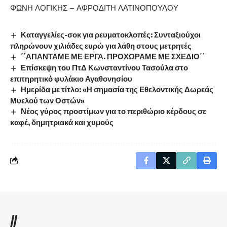
ΦΩΝΗ ΛΟΓΙΚΗΣ – ΑΦΡΟΔΙΤΗ ΛΑΤΙΝΟΠΟΥΛΟΥ
Καταγγελίες-σοκ για ρευματοκλοπές: Συνταξιούχοι
πληρώνουν χιλιάδες ευρώ για λάθη στους μετρητές
΄΄ΑΠΑΝΤΑΜΕ ΜΕ ΕΡΓΑ. ΠΡΟΧΩΡΑΜΕ ΜΕ ΣΧΕΔΙΟ΄΄
Επίσκεψη του ΠτΔ Κωνσταντίνου Τασούλα στο
επιτηρητικό φυλάκιο Αγαθονησίου
Ημερίδα με τίτλο: «Η σημασία της Εθελοντικής Δωρεάς
Μυελού των Οστών»
Νέος γύρος προστίμων για το περιθώριο κέρδους σε
καφέ, δημητριακά και χυμούς
//