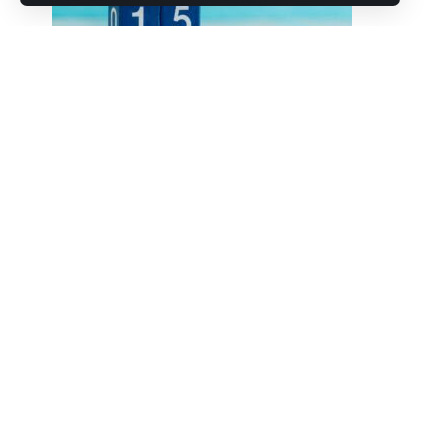
Με αφορμή την Παγκόσμια Ημέρα Καταναλωτ
Ελλάδας αναδεικνύει τα βασικά προβλήματα 
SHARE
πλαίσιο αυτό, παρουσιάζει τα αποτελέσματα 
ρύθμισης των οφειλών των μελών της κατά έτ
αντιμετώπιση της στεγαστικής κρίσης.
Σε μια περίοδο έντονης οικονομικής πίεσης,
προκλήσεις: ακρίβεια, κόκκινα δάνεια, στεγασ
Παραπλανητικές και Αθέμιτες Εμπορικές Π
Στη μελέτη διαχείρισης των καταγγελιών της
τραπεζικός τομέας, ο οποίος υπήρξε ο πιο π
θέση καταλαμβάνουν ο καταγγελίες για προϊό
τομέα των υπηρεσιών κοινής ωφέλειας (6,55