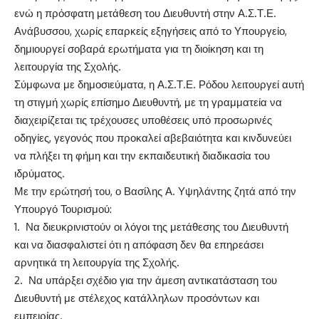
ενώ η πρόσφατη μετάθεση του Διευθυντή στην Α
.
Σ
.
Τ
.
Ε
.
Ανάβυσσου
,
χωρίς επαρκείς εξηγήσεις από το Υπουργείο
,
δημιουργεί σοβαρά ερωτήματα για τη διοίκηση και τη
λειτουργία της Σχολής
.
Σύμφωνα με δημ
οσιεύματα
,
η Α
.
Σ
.
Τ
.
Ε
.
Ρόδου λειτουργεί αυτή
τη στιγμή χωρίς επίσημο Διευθυντή
,
με τη γραμματεία να
διαχειρίζεται τις τρέχουσες υποθέσεις υπό προσωρινές
οδηγίες
,
γεγονός που προκαλεί αβεβαιότητα και κινδυνεύει
να πλήξει τη φήμη και την εκπαιδευτική διαδικασ
ία του
ιδρύματος
.
Με την ερώτησή του
,
ο Βασίλης Α
.
Υψηλάντης ζητά από την
Υπουργό Τουρισμού
:
1.
Να διευκρινιστούν οι λόγοι της μετάθεσης του Διευθυντή
και να διασφαλιστεί ότι η απόφαση δεν θα επηρεάσει
αρνητικά τη λειτουργία της Σχολής
.
2.
Να υπάρξει
σχέδιο για την άμεση αντικατάσταση του
Διευθυντή με στέλεχος κατάλληλων προσόντων και
εμπειρίας
.