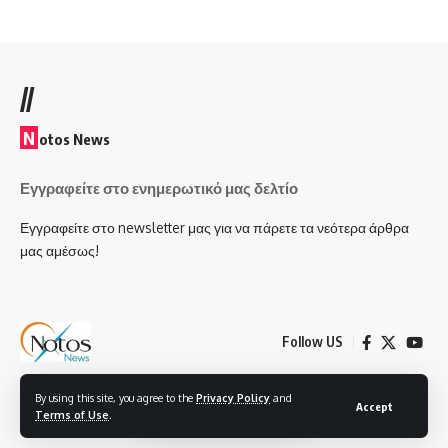
//
N
otos News
Εγγραφείτε στο ενημερωτικό μας δελτίο
Εγγραφείτε στο newsletter μας για να πάρετε τα νεότερα άρθρα
μας αμέσως!
Follow US
By using this site, you agree to the
Privacy Policy
and
© 2025, Notos News All Rights Reserved - Created by Smartech Plus IT &
Accept
Terms of Use
.
Electronics