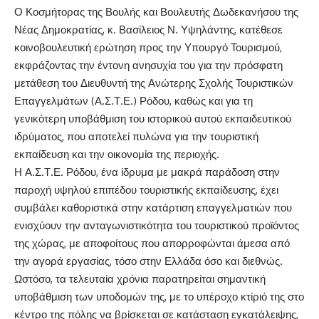
Ο Κοσμήτορας της Βουλής και Βουλευτής Δωδεκανήσου της
Νέας Δημοκρατίας
,
κ
.
Βασίλειος Ν
.
Υψηλάντης
,
κατέθεσε
κοινοβουλευτική
ερώτηση προς την Υπουργό Τουρισμού
,
εκφράζοντας την έντονη ανησυχία του για την πρόσφατη
μετάθεση του Διευθυντή της Ανώτερης Σχολής Τουριστικών
Επαγγελμάτων
(
Α
.
Σ
.
Τ
.
Ε
.)
Ρόδου
,
καθώς και για τη
γενικότερη υποβάθμιση του ιστορικού αυτού εκπαιδευτικού
ιδρύματο
ς
,
που αποτελεί πυλώνα για την τουριστική
εκπαίδευση και την οικονομία της περιοχής
.
Η Α
.
Σ
.
Τ
.
Ε
.
Ρόδου
,
ένα ίδρυμα με μακρά παράδοση στην
παροχή υψηλού επιπέδου τουριστικής εκπαίδευσης
,
έχει
συμβάλει καθοριστικά στην κατάρτιση επαγγελματιών που
ενισχύουν τη
ν ανταγωνιστικότητα του τουριστικού προϊόντος
της χώρας
,
με αποφοίτους που απορροφώνται άμεσα από
την αγορά εργασίας
,
τόσο στην Ελλάδα όσο και διεθνώς
.
Ωστόσο
,
τα τελευταία χρόνια παρατηρείται σημαντική
υποβάθμιση των υποδομών της
,
με το υπέροχο κτίριό της
στο
κέντρο της πόλης να βρίσκεται σε κατάσταση εγκατάλειψης
,