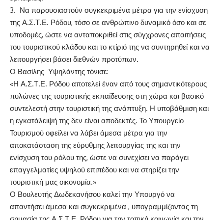
3.
Να παρουσιαστούν συγκεκριμένα μέτρα για την ενίσχυση
της Α
.
Σ
.
Τ
.
Ε
.
Ρόδου
,
τόσο σε ανθρώπινο δυναμικό όσο και σε
υποδομές
,
ώστε να ανταποκριθεί στις σύγχρονε
ς απαιτήσεις
του τουριστικού κλάδου και το κτίριό της να συντηρηθεί και να
λειτουργήσει βάσει διεθνών προτύπων
.
Ο Βασίλης Υψηλάντης τόνισε
:
«Η Α
.
Σ
.
Τ
.
Ε
.
Ρόδου αποτελεί έναν από τους σημαντικότερους
πυλώνες της τουριστικής εκπαίδευσης στη χώρα
και βασικό
συντελεστή στην
τουριστική της
ανάπτυξη
.
Η υποβάθμιση και
η εγκατάλειψή της δεν είναι αποδεκτές
.
Το Υπουργείο
Τουρισμού οφείλει να λάβει άμεσα μέτρα για την
αποκατάσταση της εύρυθμης λειτουργίας της και την
ενίσχυση του ρόλου της
,
ώστε να συνεχ
ίσει να παράγει
επαγγελματίες υψηλού επιπέδου και να στηρίζει την
τουριστική μας
οικονομία
.
»
Ο Βουλευτής Δωδεκανήσου καλεί την Υπουργό να
απαντήσει άμεσα και συγκεκριμένα
,
υπογραμμίζοντας τη
σημασία της Α
.
Σ
.
Τ
.
Ε
.
Ρόδου για την τοπική κοινωνία και την