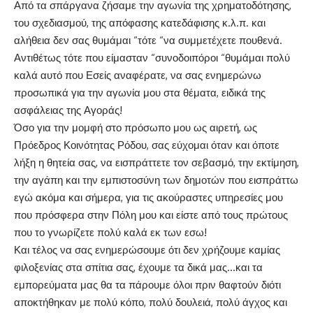
Από τα σπάργανα ζήσαμε την αγωνία της χρηματοδότησης,
του σχεδιασμού, της απόφασης κατεδάφισης κ.λ.π. και
αλήθεια δεν σας θυμάμαι “τότε “να συμμετέχετε πουθενά.
Αντιθέτως τότε που είμασταν “συνοδοιπόροι “θυμάμαι πολύ
καλά αυτό που Εσείς αναφέρατε, να σας ενημερώνω
προσωπικά για την αγωνία μου στα θέματα, ειδικά της
ασφάλειας της Αγοράς!
Όσο για την μομφή στο πρόσωπο μου ως αιρετή, ως
Πρόεδρος Κοινότητας Ρόδου, σας εύχομαι όταν και όποτε
λήξη η θητεία σας, να εισπράττετε τον σεβασμό, την εκτίμηση,
την αγάπη και την εμπιστοσύνη των δημοτών που εισπράττω
εγώ ακόμα και σήμερα, για τις ακούραστες υπηρεσίες μου
που πρόσφερα στην Πόλη μου και είστε από τους πρώτους
που το γνωρίζετε πολύ καλά εκ των εσω!
Και τέλος να σας ενημερώσουμε ότι δεν χρήζουμε καμίας
φιλοξενίας στα σπίτια σας, έχουμε τα δικά μας…και τα
εμπορεύματα μας θα τα πάρουμε όλοι πριν θαφτούν διότι
αποκτήθηκαν με πολύ κόπο, πολύ δουλειά, πολύ άγχος και