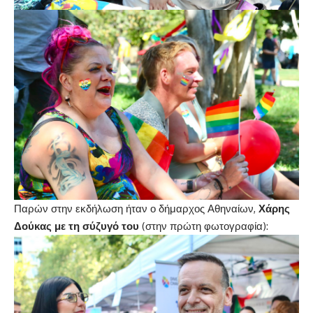
Παρών στην εκδήλωση ήταν ο δήμαρχος Αθηναίων,
Χάρης
Δούκας με τη σύζυγό του
(στην πρώτη φωτογραφία):