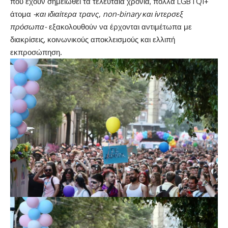
που έχουν σημειωθεί τα τελευταία χρόνια, πολλά LGBTQI+
άτομα
-και ιδιαίτερα τρανς, non-binary και ίντερσεξ
πρόσωπα-
εξακολουθούν να έρχονται αντιμέτωπα με
διακρίσεις, κοινωνικούς αποκλεισμούς και ελλιπή
εκπροσώπηση.