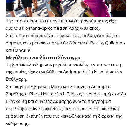
Την παρουσίαση του απογευματινού προγράμματος είχε
αναλάβει ο stand-up comedian Άρης Ψυλιάκος.
Στην πορεία συμματείχαν οργανώσεις, συλλογικότητες και
άρματα, ενώ μουσικό παλμό θα δώσουν οι Batala, Quilombo
και Dançauê.
Μεγάλη συναυλία στο Σύνταγμα
Τη βραδιά ολοκλήρωσε μεγάλη συναυλία, την παρουσίαση
της οποίας είχαν αναλάβει οι Andromeda Balls και Χριστίνα
Βούλγαρη.
Στη σκηνή ανέβηκαν η Ματούλα Ζαμάνη, ο Δημήτρης
Σαμόλης, οι Black Unit, ο Mitch T, Nasty Hiloudaki, η Χρυσηίδα
Γκαγκούτη και ο Φώτης Λάμαρης, ενώ το πρόγραμμα
περιλάμβανε live εμφανίσεις, performances και μια ειδική
εμφάνιση-έκπληξη που ανακοινώθηκε κατά τη διάρκεια της
εκδήλωσης.