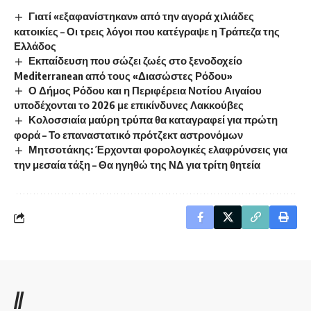
Γιατί «εξαφανίστηκαν» από την αγορά χιλιάδες
κατοικίες – Οι τρεις λόγοι που κατέγραψε η Τράπεζα της
Ελλάδος
Εκπαίδευση που σώζει ζωές στο ξενοδοχείο
Mediterranean από τους «Διασώστες Ρόδου»
Ο Δήμος Ρόδου και η Περιφέρεια Νοτίου Αιγαίου
υποδέχονται το 2026 με επικίνδυνες Λακκούβες
Κολοσσιαία μαύρη τρύπα θα καταγραφεί για πρώτη
φορά – Το επαναστατικό πρότζεκτ αστρονόμων
Μητσοτάκης: Έρχονται φορολογικές ελαφρύνσεις για
την μεσαία τάξη – Θα ηγηθώ της ΝΔ για τρίτη θητεία
//