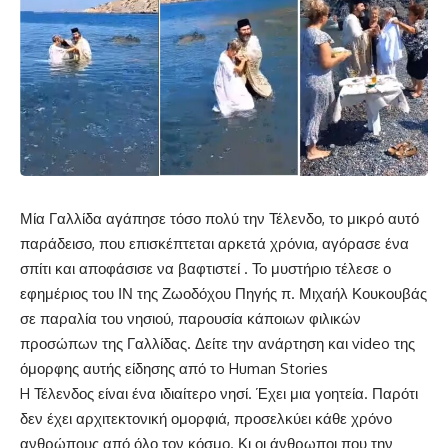
Μία Γαλλίδα αγάπησε τόσο πολύ την Τέλενδο, το μικρό αυτό
παράδεισο, που επισκέπτεται αρκετά χρόνια, αγόρασε ένα
σπίτι και αποφάσισε να βαφτιστεί . Το μυστήριο τέλεσε ο
εφημέριος του ΙΝ της Ζωοδόχου Πηγής π. Μιχαήλ Κουκουβάς
σε παραλία του νησιού, παρουσία κάποιων φιλικών
προσώπων της Γαλλίδας. Δείτε την ανάρτηση και video της
όμορφης αυτής είδησης από τo Human Stories
H Τέλενδος είναι ένα ιδιαίτερο νησί. Έχει μια γοητεία. Παρότι
δεν έχει αρχιτεκτονική ομορφιά, προσελκύει κάθε χρόνο
ανθρώπους από όλο τον κόσμο. Κι οι άνθρωποι που την