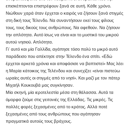
επισκέπτονται επιστρέφουν ξανά σε αυτή. Κάθε χρόνο.
Νιώθουν χαρά όταν έρχεται ο καιρός να ζήσουν ξανά στιγμές
στη δική τους Τέλενδο. Να συναντήσουν εκεί τους φίλους
τους, τους δικούς τους ανθρώπους. Να αφεθούν. Να ζήσουν
την απλότητα. Αυτό ίσως να είναι και το μυστικό του μικρού
αυτού νησιού. Απλότητα.
Γι’ αυτό και μία Γαλλίδα, αγάπησε τόσο πολύ το μικρό αυτό
παράδεισο που απέκτησε στην Τέλενδο ένα σπίτι. «Εδώ
έρχεται αρκετά χρόνια και αποφάσισε να βαπτιστεί» Μας λέει
η Μαρία κάτοικος της Τελένδου και συνεχίζει: «είναι πιστεύω
ωραίες αυτές οι στιγμές από το νησί». Και μαζί με τον πάτερ
Μιχαήλ Κουκουβά μας συγκίνησαν.
Μία σκηνή, μία ιεροτελεστία μέσα στη θάλασσα. Αυτά τα
όμορφα ζούμε στις γειτονιές της Ελλάδας. Τις μικρές. Τις
πολλές φορές ξεχασμένες από το κράτος. Αλλά ποτέ
ξεχασμένες από τους ανθρώπους που αγάπησαν
πραγματικά αυτούς τους βράχους.