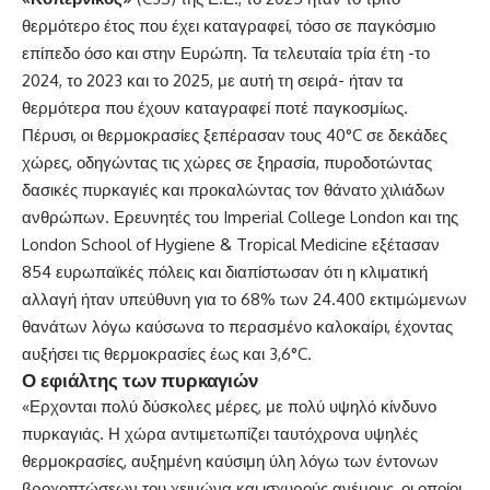
θερμότερο έτος που έχει καταγραφεί, τόσο σε παγκόσμιο
επίπεδο όσο και στην Ευρώπη. Τα τελευταία τρία έτη -το
2024, το 2023 και το 2025, με αυτή τη σειρά- ήταν τα
θερμότερα που έχουν καταγραφεί ποτέ παγκοσμίως.
Πέρυσι, οι θερμοκρασίες ξεπέρασαν τους 40°C σε δεκάδες
χώρες, οδηγώντας τις χώρες σε ξηρασία, πυροδοτώντας
δασικές πυρκαγιές και προκαλώντας τον θάνατο χιλιάδων
ανθρώπων. Ερευνητές του Imperial College London και της
London School of Hygiene & Tropical Medicine εξέτασαν
854 ευρωπαϊκές πόλεις και διαπίστωσαν ότι η κλιματική
αλλαγή ήταν υπεύθυνη για το 68% των 24.400 εκτιμώμενων
θανάτων λόγω καύσωνα το περασμένο καλοκαίρι, έχοντας
αυξήσει τις θερμοκρασίες έως και 3,6°C.
Ο εφιάλτης των πυρκαγιών
«Ερχονται πολύ δύσκολες μέρες, με πολύ υψηλό κίνδυνο
πυρκαγιάς. Η χώρα αντιμετωπίζει ταυτόχρονα υψηλές
θερμοκρασίες, αυξημένη καύσιμη ύλη λόγω των έντονων
βροχοπτώσεων του χειμώνα και ισχυρούς ανέμους, οι οποίοι