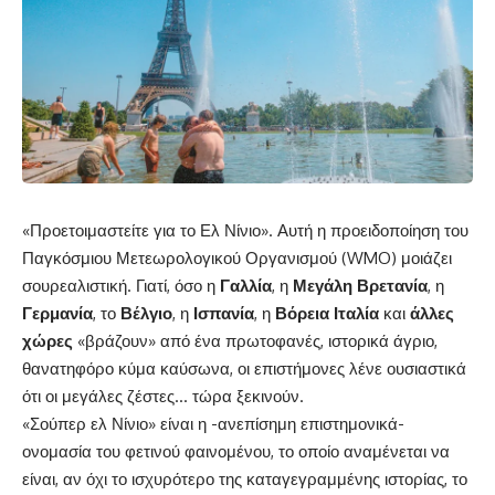
«Προετοιμαστείτε για το Ελ Νίνιο». Αυτή η προειδοποίηση του
Παγκόσμιου Μετεωρολογικού Οργανισμού (WMO) μοιάζει
σουρεαλιστική. Γιατί, όσο η
Γαλλία
, η
Μεγάλη
Βρετανία
, η
Γερμανία
, το
Βέλγιο
, η
Ισπανία
, η
Βόρεια
Ιταλία
και
άλλες
χώρες
«βράζουν» από ένα πρωτοφανές, ιστορικά άγριο,
θανατηφόρο κύμα καύσωνα, οι επιστήμονες λένε ουσιαστικά
ότι οι μεγάλες ζέστες… τώρα ξεκινούν.
«Σούπερ ελ Νίνιο» είναι η -ανεπίσημη επιστημονικά-
ονομασία του φετινού φαινομένου, το οποίο αναμένεται να
είναι, αν όχι το ισχυρότερο της καταγεγραμμένης ιστορίας, το