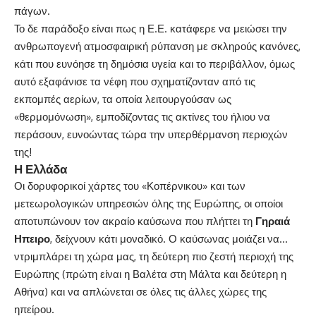
πάγων.
Το δε παράδοξο είναι πως η Ε.Ε. κατάφερε να μειώσει την
ανθρωπογενή ατμοσφαιρική ρύπανση με σκληρούς κανόνες,
κάτι που ευνόησε τη δημόσια υγεία και το περιβάλλον, όμως
αυτό εξαφάνισε τα νέφη που σχηματίζονταν από τις
εκπομπές αερίων, τα οποία λειτουργούσαν ως
«θερμομόνωση», εμποδίζοντας τις ακτίνες του ήλιου να
περάσουν, ευνοώντας τώρα την υπερθέρμανση περιοχών
της!
Η Ελλάδα
Οι δορυφορικοί χάρτες του «Κοπέρνικου» και των
μετεωρολογικών υπηρεσιών όλης της Ευρώπης, οι οποίοι
αποτυπώνουν τον ακραίο καύσωνα που πλήττει τη
Γηραιά
Ηπειρο
, δείχνουν κάτι μοναδικό. Ο καύσωνας μοιάζει να…
ντριμπλάρει τη χώρα μας, τη δεύτερη πιο ζεστή περιοχή της
Ευρώπης (πρώτη είναι η Βαλέτα στη Μάλτα και δεύτερη η
Αθήνα) και να απλώνεται σε όλες τις άλλες χώρες της
ηπείρου.