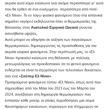
ακραίο αυτό κύμα καύσωνα (και ακόμα περισσότερο γι’ αυτό
που θα έρθει) σε ένα ενισχυμένο -περισσότερο από ποτέ-
«Ελ Νίνιο». Το εν λόγω φυσικό φαινόμενο (που στα ισπανικά
σημαίνει «αγόρι») εκδηλώνεται όταν οι θερμοκρασίες της
θάλασσας στον
Ανατολικό Ειρηνικό Ωκεανό
γίνονται
ασυνήθιστα υψηλές.
Αυτό μπορεί να οδηγήσει σε αύξηση των παγκόσμιων
θερμοκρασιών, δημιουργώντας τις προϋποθέσεις για πιο
ακραία καιρικά φαινόμενα. Στην περίπτωσή μας, το «Ελ
Νίνιο» προκαλεί καύσωνα στη θάλασσα, με πολλούς
μετεωρολόγους να προειδοποιούν ότι το φετινό φαινόμενο
ενδέχεται να είναι το ισχυρότερο των τελευταίων δεκαετιών,
σαν ένα
«Σούπερ Ελ Νίνιο»
.
Προηγούμενα φαινόμενα τύπου «Ελ Νίνιο», όπως αυτό που
σημειώθηκε από τον Μάιο του 2023 έως τον Μάρτιο του
2024, συνέβαλαν στη δημιουργία θερμοκρασιών που
έσπασαν κάθε ρεκόρ, οι οποίες πυροδότησαν μια σειρά
θανατηφόρων καυσώνων, πυρκαγιών και πλημμυρών σε