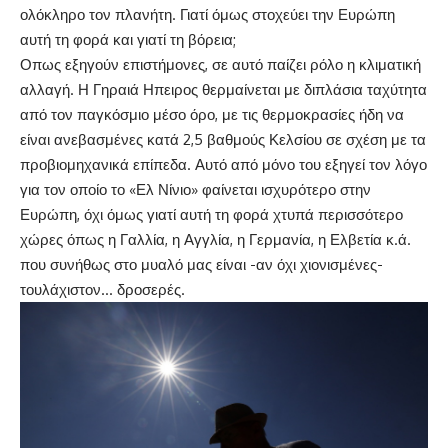
ολόκληρο τον πλανήτη. Γιατί όμως στοχεύει την Ευρώπη
αυτή τη φορά και γιατί τη βόρεια;
Οπως εξηγούν επιστήμονες, σε αυτό παίζει ρόλο η κλιματική
αλλαγή. Η Γηραιά Ηπειρος θερμαίνεται με διπλάσια ταχύτητα
από τον παγκόσμιο μέσο όρο, με τις θερμοκρασίες ήδη να
είναι ανεβασμένες κατά 2,5 βαθμούς Κελσίου σε σχέση με τα
προβιομηχανικά επίπεδα. Αυτό από μόνο του εξηγεί τον λόγο
για τον οποίο το «Ελ Νίνιο» φαίνεται ισχυρότερο στην
Ευρώπη, όχι όμως γιατί αυτή τη φορά χτυπά περισσότερο
χώρες όπως η Γαλλία, η Αγγλία, η Γερμανία, η Ελβετία κ.ά.
που συνήθως στο μυαλό μας είναι -αν όχι χιονισμένες-
τουλάχιστον… δροσερές.