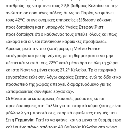
σταθμούς της να φτάνει τους 29,8 βαθμούς Κελσίου και την
ανώτατη σε ορισμένες πόλεις, όπως το Παρίσι, να φτάνει
τους 42ºC, οι υγειονομικές υπηρεσίες εξέδωσαν κόκκινη
προειδοποίηση και η υπουργός Υγείας
Στεφανί
Ριστ
προειδοποίησε ότι ο καύσωνας τους απειλεί όλους και πως
«ακόμα και οι νέοι παθαίνουν καρδιακές προσβολές».
Αμέσως μετά την πιο ζεστή μέρα, η Meteo France
κατέγραψε και ρεκόρ νύχτας, με τη θερμοκρασία να μην
πέφτει κάτω από τους 22ºC κατά μέσο όρο σε όλη τη χώρα
και στη Ναντ να μένει στους 27,2º Κελσίου. Τρία πυρηνικά
εργοστάσια έκλεισαν λόγω ακραίας ζέστης, ενώ το διδακτικό
προσωπικό της χώρας απεργεί, διαμαρτυρόμενο για τις
«απαράδεκτες συνθήκες εργασίας».
Οι θάνατοι, οι εκτεταμένες διακοπές ρεύματος και οι
προειδοποιήσεις στη Γαλλία για το ιστορικό κύμα ζέστης είναι
μάλλον λίγο μπροστά στις ιστορικά εφιαλτικές στιγμές που
ζει η
Γερμανία
. Γιατί το να φτάνει και να μένει το θερμόμετρο
κολλημένο πάνω από τους 40 βαθμούς Κελσίου στη χώρα