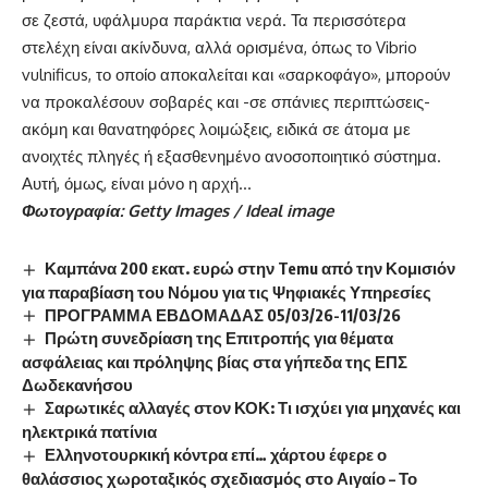
σε ζεστά, υφάλμυρα παράκτια νερά. Τα περισσότερα
στελέχη είναι ακίνδυνα, αλλά ορισμένα, όπως το Vibrio
vulnificus, το οποίο αποκαλείται και «σαρκοφάγο», μπορούν
να προκαλέσουν σοβαρές και -σε σπάνιες περιπτώσεις-
ακόμη και θανατηφόρες λοιμώξεις, ειδικά σε άτομα με
ανοιχτές πληγές ή εξασθενημένο ανοσοποιητικό σύστημα.
Αυτή, όμως, είναι μόνο η αρχή…
Φωτογραφία: Getty Images / Ideal image
Καμπάνα 200 εκατ. ευρώ στην Temu από την Κομισιόν
για παραβίαση του Νόμου για τις Ψηφιακές Υπηρεσίες
ΠΡΟΓΡΑΜΜΑ ΕΒΔΟΜΑΔΑΣ 05/03/26-11/03/26
Πρώτη συνεδρίαση της Επιτροπής για θέματα
ασφάλειας και πρόληψης βίας στα γήπεδα της ΕΠΣ
Δωδεκανήσου
Σαρωτικές αλλαγές στον ΚΟΚ: Τι ισχύει για μηχανές και
ηλεκτρικά πατίνια
Ελληνοτουρκική κόντρα επί… χάρτου έφερε ο
θαλάσσιος χωροταξικός σχεδιασμός στο Αιγαίο – Το