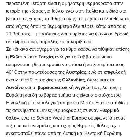
περασμένη Τετάρτη είναι η υψηλότερη θερμοκρασία στην
ιστορία της χώρας για Ιούνιο, ενώ στην Ιταλία και ειδικά στα
βόρεια της χώρας, τα 40άρια όλης της μέρας ακολουθούνται
από νύχτες όπου το θερμόμετρο δεν πέφτει κάτω από τους
29 βαθμούς – με ντόπιους και τουρίστες να ψάχνουν δροσιά
σε κλιματιστικά, παραλίες και συντριβάνια.
Σε κόκκινο συναγερμό για το κύμα καύσωνα τέθηκαν επίσης
η
Ελβετία
και η
Τσεχία
, ενώ για το Σαββατοκύριακο
αναμένεται η θερμοκρασία να φτάσει ή να ξεπεράσει τους
40ºC στην πρωτεύουσας της
Αυστρίας
, ενώ σε επιφυλακή
έχουν τεθεί 12 επαρχίες της
Ολλανδίας
, όπως και στο
Λονδίνο
και τη
βορειοανατολική
Αγγλία
. Γιατί, λοιπόν, η
Ευρώπη και δη το βόρειο τμήμα της είναι στο στόχαστρο;
Η γαλλική μετεωρολογική υπηρεσία Météo France αποδίδει
τις ασυνήθιστα υψηλές θερμοκρασίες σε έναν
«θερμικό
θόλο»
, ενώ το Severe Weather Europe συμφωνεί ότι ένας
«εξαιρετικά ανώμαλος και ισχυρός θερμικός θόλος» έχει
εγκατασταθεί πάνω από τη Δυτική και Κεντρική Ευρώπη.