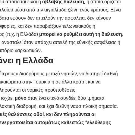
 απαιτείται είναι η
αβλαβής διέλευση,
η οποία ορίζεται
λοίου μέσα από την αιγιαλίτιδα ζώνη ενός κράτους. Ξένα
ατα εφόσον δεν απειλούν την ασφάλεια, δεν κάνουν
φορίες, και δεν παραβιάζουν τελωνειακούς ή
ος (π.χ. η Ελλάδα)
μπορεί να ρυθμίζει αυτή τη διέλευση.
 ανασταλεί όταν υπάρχει απειλή της εθνικής ασφάλειας ή
μπόριο ναρκωτικών.
άνει η Ελλάδα
τερους» διαδρόμους μεταξύ νησιών, να διατηρεί διεθνή
καιώματα στην Τουρκία ή σε άλλα κράτη, και να
ηρούνται οι νομικές προϋποθέσεις.
 ισχύει
μόνο
όταν ένα στενό συνδέει δύο τμήματα
ακτική διαδρομή, και έχει διεθνή ναυσιπλοϊκή σημασία.
ές θαλάσσιες οδοί, και δεν πληρούνται οι
ενεργοποιείται αυτομάτως καθεστώς “ελεύθερης