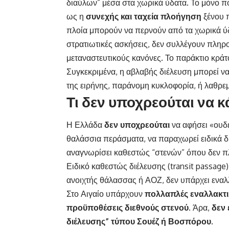
διαύλων” μέσα στα χωρικά ύδατα. Το μόνο που
ως η
συνεχής και ταχεία πλοήγηση
ξένου π
πλοία μπορούν να περνούν από τα χωρικά ύδ
στρατιωτικές ασκήσεις, δεν συλλέγουν πληρο
μεταναστευτικούς κανόνες. Το παράκτιο κράτ
Συγκεκριμένα, η αβλαβής διέλευση μπορεί να
της ειρήνης, παράνομη κυκλοφορία, ή λαθρε
Τι δεν υποχρεούται να κ
Η Ελλάδα
δεν υποχρεούται
να αφήσει «ουδέ
θαλάσσια περάσματα, να παραχωρεί ειδικά δι
αναγνωρίσει καθεστώς “στενών” όπου δεν πλ
Ειδικό καθεστώς διέλευσης (transit passage)
ανοιχτής θάλασσας ή ΑΟΖ, δεν υπάρχει εναλλ
Στο Αιγαίο υπάρχουν
πολλαπλές εναλλακτικ
προϋποθέσεις διεθνούς στενού.
Άρα,
δεν 
διέλευσης” τύπου Σουέζ ή Βοσπόρου
.