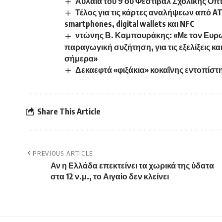
Αυλαία του 9 ου Φεστιβάλ Σχολικής Οπ
Τέλος για τις κάρτες αναλήψεων από AT
smartphones, digital wallets και NFC
ντώνης Β. Καμπουράκης: «Με τον Ευρω
παραγωγική συζήτηση, για τις εξελίξεις 
σήμερα»
Δεκαεφτά «φιξάκια» κοκαΐνης εντοπίστ
Share This Article
PREVIOUS ARTICLE
Αν η Ελλάδα επεκτείνει τα χωρικά της ύδατα
στα 12 ν.μ., το Αιγαίο δεν κλείνει