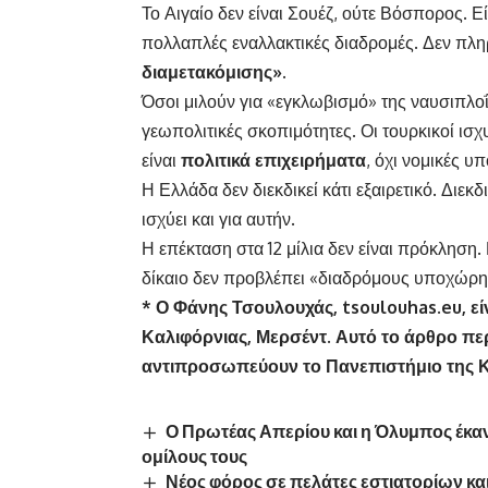
Το Αιγαίο δεν είναι Σουέζ, ούτε Βόσπορος. 
πολλαπλές εναλλακτικές διαδρομές. Δεν πλη
διαμετακόμισης».
Όσοι μιλούν για «εγκλωβισμό» της ναυσιπλοΐα
γεωπολιτικές σκοπιμότητες. Οι τουρκικοί ισχ
είναι
πολιτικά επιχειρήματα
, όχι νομικές υ
Η Ελλάδα δεν διεκδικεί κάτι εξαιρετικό. Διεκδ
ισχύει και για αυτήν.
Η επέκταση στα 12 μίλια δεν είναι πρόκληση. 
δίκαιο δεν προβλέπει «διαδρόμους υποχώρη
* Ο Φάνης Τσουλουχάς,
tsoulouhas
.
eu
, 
Καλιφόρνιας, Μερσέντ. Αυτό το άρθρο π
αντιπροσωπεύουν το Πανεπιστήμιο της Κ
Ο Πρωτέας Απερίου και η Όλυμπος έκανα
ομίλους τους
Νέος φόρος σε πελάτες εστιατορίων κα