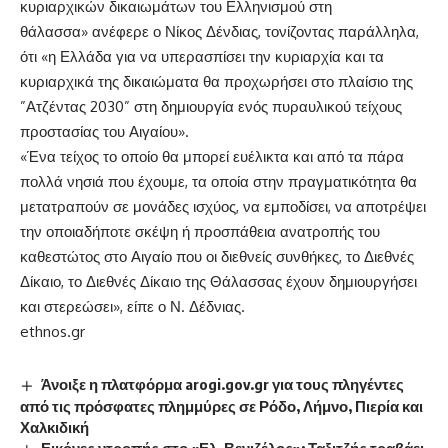
κυριαρχικών δικαιωμάτων του Ελληνισμού στη
θάλασσα» ανέφερε ο Νίκος Δένδιας, τονίζοντας παράλληλα,
ότι «η Ελλάδα για να υπερασπίσει την κυριαρχία και τα
κυριαρχικά της δικαιώματα θα προχωρήσει στο πλαίσιο της
”Ατζέντας 2030” στη δημιουργία ενός πυραυλικού τείχους
προστασίας του Αιγαίου».
«Ένα τείχος το οποίο θα μπορεί ευέλικτα και από τα πάρα
πολλά νησιά που έχουμε, τα οποία στην πραγματικότητα θα
μετατραπούν σε μονάδες ισχύος, να εμποδίσει, να αποτρέψει
την οποιαδήποτε σκέψη ή προσπάθεια ανατροπής του
καθεστώτος στο Αιγαίο που οι διεθνείς συνθήκες, το Διεθνές
Δίκαιο, το Διεθνές Δίκαιο της Θάλασσας έχουν δημιουργήσει
και στερεώσει», είπε ο Ν. Δέδνιας.
ethnos.gr
Άνοιξε η πλατφόρμα arogi.gov.gr για τους πληγέντες
από τις πρόσφατες πλημμύρες σε Ρόδο, Λήμνο, Πιερία και
Χαλκιδική