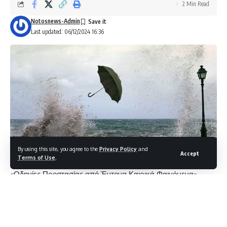
2 Min Read
Notosnews-Admin
Last updated: 06/12/2024 16:36
By using this site, you agree to the
Privacy Policy
and
Accept
Terms of Use
.
«Οδηγίες Προστασίας από Έντονα Καιρικά Φαινόμενα»
Το Αυτοτελές Γραφείο Πολιτικής Προστασίας του Δήμου
Ρόδου, ενημερώνει ότι όταν υπάρχουν έντονα καιρικά
φαινόμενα παρακαλούνται οι πολίτες και οι επισκέπτες να
ακολουθούν τις παρακάτω οδηγίες προστασίας (πριν και