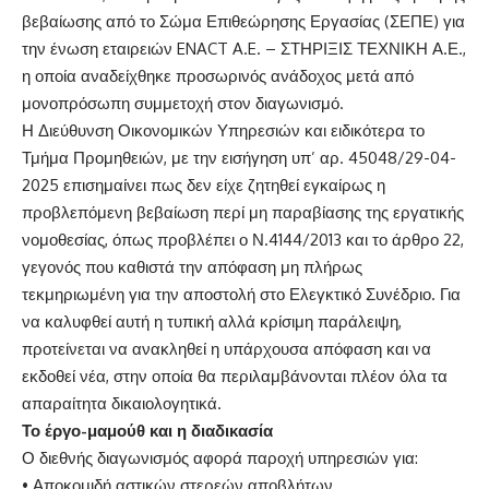
βεβαίωσης από το Σώμα Επιθεώρησης Εργασίας (ΣΕΠΕ) για
την ένωση εταιρειών ENACT A.E. – ΣΤΗΡΙΞΙΣ ΤΕΧΝΙΚΗ Α.Ε.,
η οποία αναδείχθηκε προσωρινός ανάδοχος μετά από
μονοπρόσωπη συμμετοχή στον διαγωνισμό.
Η Διεύθυνση Οικονομικών Υπηρεσιών και ειδικότερα το
Τμήμα Προμηθειών, με την εισήγηση υπ’ αρ. 45048/29-04-
2025 επισημαίνει πως δεν είχε ζητηθεί εγκαίρως η
προβλεπόμενη βεβαίωση περί μη παραβίασης της εργατικής
νομοθεσίας, όπως προβλέπει ο Ν.4144/2013 και το άρθρο 22,
γεγονός που καθιστά την απόφαση μη πλήρως
τεκμηριωμένη για την αποστολή στο Ελεγκτικό Συνέδριο. Για
να καλυφθεί αυτή η τυπική αλλά κρίσιμη παράλειψη,
προτείνεται να ανακληθεί η υπάρχουσα απόφαση και να
εκδοθεί νέα, στην οποία θα περιλαμβάνονται πλέον όλα τα
απαραίτητα δικαιολογητικά.
Το έργο-μαμούθ και η διαδικασία
Ο διεθνής διαγωνισμός αφορά παροχή υπηρεσιών για:
• Αποκομιδή αστικών στερεών αποβλήτων