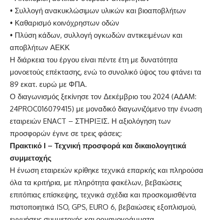
• Συλλογή ανακυκλώσιμων υλικών και βιοαποβλήτων
• Καθαρισμό κοινόχρηστων οδών
• Πλύση κάδων, συλλογή ογκωδών αντικειμένων και
αποβλήτων ΑΕΚΚ
Η διάρκεια του έργου είναι πέντε έτη με δυνατότητα
μονοετούς επέκτασης, ενώ το συνολικό ύψος του φτάνει τα
89 εκατ. ευρώ με ΦΠΑ.
Ο διαγωνισμός ξεκίνησε τον Δεκέμβριο του 2024 (ΑΔΑΜ:
24PROC016079415) με μοναδικό διαγωνιζόμενο την ένωση
εταιρειών ENACT – ΣΤΗΡΙΞΙΣ. Η αξιολόγηση των
προσφορών έγινε σε τρεις φάσεις:
Πρακτικό Ι – Τεχνική προσφορά και δικαιολογητικά
συμμετοχής
Η ένωση εταιρειών κρίθηκε τεχνικά επαρκής και πληρούσα
όλα τα κριτήρια, με πληρότητα φακέλων, βεβαιώσεις
επιτόπιας επίσκεψης, τεχνικά σχέδια και προσκομισθέντα
πιστοποιητικά ISO, GPS, EURO 6, βεβαιώσεις εξοπλισμού,
εγγυήσεις συμμετοχής και οργανογράμματα.