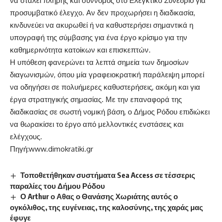
να σταλεί πλήρης και σύννομος στο Ελεγκτικό Συνέδριο για
προσυμβατικό έλεγχο. Αν δεν προχωρήσει η διαδικασία,
κινδυνεύει να ακυρωθεί ή να καθυστερήσει σημαντικά η
υπογραφή της σύμβασης για ένα έργο κρίσιμο για την
καθημερινότητα κατοίκων και επισκεπτών.
Η υπόθεση φανερώνει τα λεπτά σημεία των δημοσίων
διαγωνισμών, όπου μία γραφειοκρατική παράλειψη μπορεί
να οδηγήσει σε πολυήμερες καθυστερήσεις, ακόμη και για
έργα στρατηγικής σημασίας. Με την επαναφορά της
διαδικασίας σε σωστή νομική βάση, ο Δήμος Ρόδου επιδιώκει
να θωρακίσει το έργο από μελλοντικές ενστάσεις και
ελέγχους.
Πηγή:
www.dimokratiki.gr
Τοποθετήθηκαν συστήματα Sea Access σε τέσσερις
παραλίες του Δήμου Ρόδου
Ο Arthur ο Αθας ο Θανάσης Χωριάτης αυτός ο
ογκόλιθος, της ευγένειας, της καλοσύνης, της χαράς μας
έφυγε