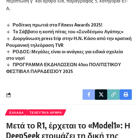
περίπτωση γ΄ και άρθρο 108, παράγραφος 5, κατηγορία Ε1-
Α.
Ροδίτικη πρωτιά στα Fitness Awards 2025!
To Σάββατο η κοπή πίτας του «Συνδέσμου Αγάπης»
Διοργάνωση press trip στην Η.Ν. Κάσο από την κρατική
Ρουμανική τηλεόραση TVR
ΡΟΔΟΣ: Μεγάλες είναι οι ανάγκες για ειδικά σχολεία
στο νησί
ΠΡΟΓΡΑΜΜΑ ΕΚΔΗΛΩΣΕΩΝ 41ου ΠΟΛΙΤΙΣΤΙΚΟΥ
ΦΕΣΤΙΒΑΛ ΠΑΡΑΔΕΙΣΙΟΥ 2025
ΕΛΛΑΔΑ
ΤΕΛΕΥΤΑΙΑ ΑΡΘΡΑ
Μετά το R1, έρχεται το «Model1»: Η
DeepSeek ετοιμάζει τη δική της