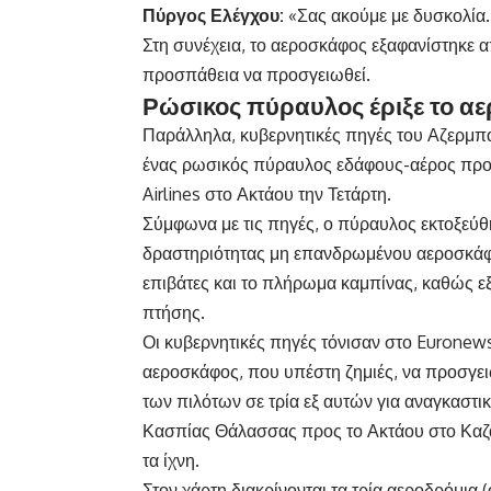
Πύργος Ελέγχου:
«Σας ακούμε με δυσκολία…
Στη συνέχεια, το αεροσκάφος εξαφανίστηκε απ
προσπάθεια να προσγειωθεί.
Ρώσικος πύραυλος έριξε το αερ
Παράλληλα, κυβερνητικές πηγές του Αζερμπα
ένας ρωσικός πύραυλος εδάφους-αέρος προκ
Airlines στο Ακτάου την Τετάρτη.
Σύμφωνα με τις πηγές, ο πύραυλος εκτοξεύθ
δραστηριότητας μη επανδρωμένου αεροσκάφο
επιβάτες και το πλήρωμα καμπίνας, καθώς ε
πτήσης.
Οι κυβερνητικές πηγές τόνισαν στο Euronews
αεροσκάφος, που υπέστη ζημιές, να προσγε
των πιλότων σε τρία εξ αυτών για αναγκαστι
Κασπίας Θάλασσας προς το Ακτάου στο Καζ
τα ίχνη.
Στον χάρτη διακρίνονται τα τρία αεροδρόμια (