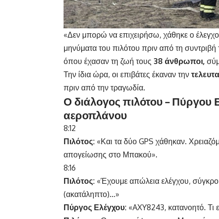
«Δεν μπορώ να επιχειρήσω, χάθηκε ο έλεγχος»
μηνύματα του πιλότου πριν από τη συντριβή
όπου έχασαν τη ζωή τους
38 άνθρωποι,
σύμ
Την ίδια ώρα, οι επιβάτες έκαναν την
τελευτα
πριν από την τραγωδία.
Ο διάλογος πιλότου – Πύργου 
αεροπλάνου
8:12
Πιλότος:
«Και τα δύο GPS χάθηκαν. Χρειαζό
απογείωσης στο Μπακού».
8:16
Πιλότος:
«Έχουμε απώλεια ελέγχου, σύγκρου
(ακατάληπτο)…»
Πύργος Ελέγχου:
«AXY8243, κατανοητό. Τι ε