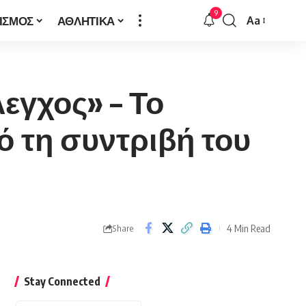
9
ΙΣΜΟΣ
ΑΘΛΗΤΙΚΑ
Aa
Font
Resizer
εγχος» – Το
ό τη συντριβή του
4 Min Read
Share
Stay Connected