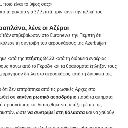
 ποιο είναι το ύψος σας;»
ό τα ραντάρ για 37 λεπτά πριν κάνει την τελική του
οπλάνο, λένε οι Αζέροι
ϊτζάν επιβεβαίωσαν στο Euronews την Πέμπτη ότι
άλεσε τη συντριβή του αεροσκάφους της Azerbaijan
ηκε κατά της
πτήσης 8432
κατά τη διάρκεια εναέριας
υς πάνω από το Γκρόζνι και τα θραύσματα έπληξαν τους
ξερράγησαν δίπλα στο αεροσκάφος κατά τη διάρκεια της
 ότι δεν επιτράπηκε από τις ρωσικές Αρχές στο
ιωθεί
σε κανένα ρωσικό αεροδρόμιο
παρά τα αιτήματα
κή προσγείωση και διατάχθηκε να πετάξει μέσω της
ακστάν, ώστε
να συντριβεί στη θάλασσα
και να χαθούν
οι τρεις κόκκινοι κύκλοι) στα οποία έγινε αίτημα από τους