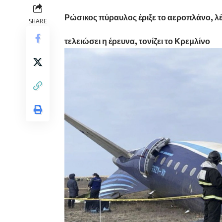
Ρώσικος πύραυλος έριξε το αεροπλάνο, λένε
SHARE
τελειώσει η έρευνα, τονίζει το Κρεμλίνο