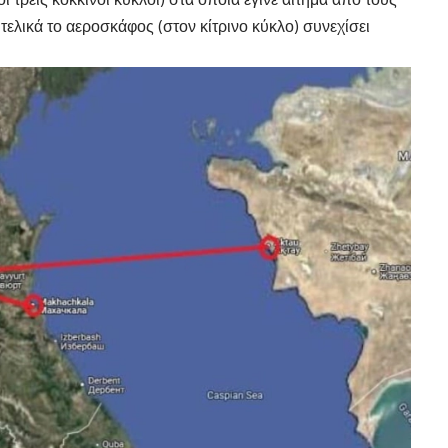
τελικά το αεροσκάφος (στον κίτρινο κύκλο) συνεχίσει