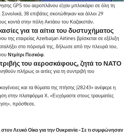
γησης GPS του αεροπλάνου είχαν μπλοκάρει σε όλη τη
Συνολικά, 38 επιβάτες σκοτώθηκαν και άλλοι 29
ους κοντά στην πόλη Ακτάου του Καζακστάν.
κασίες για τα αίτια του δυστυχήματος
υ της εταιρείας Azerbaijan Airlines βρίσκεται σε εξέλιξη
 καταλήξει στο πόρισμά της, δήλωσε από την πλευρά του,
ίνου
Ντμίτρι Πεσκόφ
.
τριβής του αεροσκάφους, ζητά το ΝΑΤΟ
ηθούν πλήρως οι αιτίες για τη συντριβή του
οικογένειες και τα θύματα της πτήσης J28243» ανέφερε η
ση στην πλατφόρμα Χ. «Ευχόμαστε στους τραυματίες
νηση», πρόσθεσε.
ς στον Λευκό Οίκο για την Ουκρανία – Σε τι συμφώνησαν