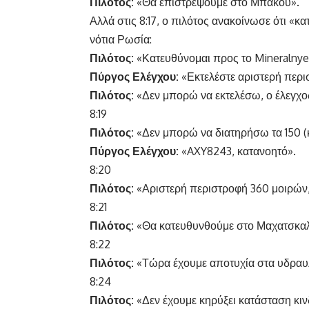
Πιλότος:
«Θα επιστρέψουμε στο Μπακού».
Αλλά στις 8:17, ο πιλότος ανακοίνωσε ότι «
νότια Ρωσία:
Πιλότος:
«Κατευθύνομαι προς το Mineralnye
Πύργος Ελέγχου:
«Εκτελέστε αριστερή περι
Πιλότος:
«Δεν μπορώ να εκτελέσω, ο έλεγχο
8:19
Πιλότος:
«Δεν μπορώ να διατηρήσω τα 150 (
Πύργος Ελέγχου:
«AXY8243, κατανοητό».
8:20
Πιλότος:
«Αριστερή περιστροφή 360 μοιρών,
8:21
Πιλότος:
«Θα κατευθυνθούμε στο Μαχατσκαλ
8:22
Πιλότος:
«Τώρα έχουμε αποτυχία στα υδραυ
8:24
Πιλότος:
«Δεν έχουμε κηρύξει κατάσταση κι