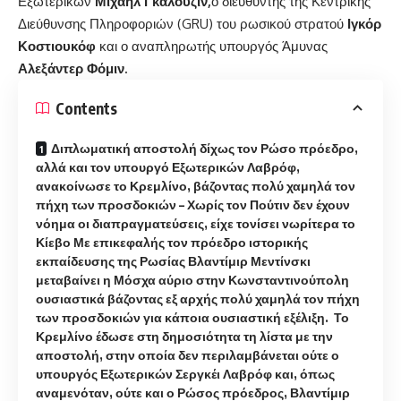
Εξωτερικών
Μιχαήλ Γκαλουζίν,
ο διευθυντής της Κεντρικής
Διεύθυνσης Πληροφοριών (GRU) του ρωσικού στρατού
Ιγκόρ
Κοστιουκόφ
και ο αναπληρωτής υπουργός Άμυνας
Αλεξάντερ Φόμιν.
Contents
Διπλωματική αποστολή δίχως τον Ρώσο πρόεδρο,
αλλά και τον υπουργό Εξωτερικών Λαβρόφ,
ανακοίνωσε το Κρεμλίνο, βάζοντας πολύ χαμηλά τον
πήχη των προσδοκιών – Χωρίς τον Πούτιν δεν έχουν
νόημα οι διαπραγματεύσεις, είχε τονίσει νωρίτερα το
Κίεβο Με επικεφαλής τον πρόεδρο ιστορικής
εκπαίδευσης της Ρωσίας Βλαντίμιρ Μεντίνσκι
μεταβαίνει η Μόσχα αύριο στην Κωνσταντινούπολη
ουσιαστικά βάζοντας εξ αρχής πολύ χαμηλά τον πήχη
των προσδοκιών για κάποια ουσιαστική εξέλιξη. Το
Κρεμλίνο έδωσε στη δημοσιότητα τη λίστα με την
αποστολή, στην οποία δεν περιλαμβάνεται ούτε ο
υπουργός Εξωτερικών Σεργκέι Λαβρόφ και, όπως
αναμενόταν, ούτε και ο Ρώσος πρόεδρος, Βλαντίμιρ