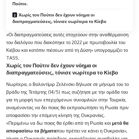
Πούτιν.
Χωρίς τον Πούτιν δεν έχουν νόημα οι
διαπραγματεύσεις, τόνισε νωρίτερα το Κίεβο
«Οι διαπραγματεύσεις αυτές στοχεύουν στην αναθέρμανση
του διαλόγου που διακόπηκε το 2022 με πρωτοβουλία του
Κιέβου και κατόπιν πιέσεων από τη Δύση» υπογραμμίζει το
TASS.
Χωρίς τον Πούτιν δεν έχουν νόημα οι
διαπραγματεύσεις, τόνισε νωρίτερα το Κίεβο
Νωρίτερα, ο Βολοντίμιρ Ζελένσκι
δήλωσε σε μήνυμά του
το
βράδυ της Τετάρτης (14/5) πως συζήτησε με την ομάδα του
για τη μορφή των επερχόμενων συνομιλιών στην Τουρκία,
αναμένοντας να δει ποιος θα εκπροσωπήσει τη Ρωσία πριν
αποφασίσει την επόμενη κίνηση της Ουκρανίας.
«Περιμένω να δω ποιος θα έρθει από τη Ρωσία και
μετά θα
αποφασίσω τα βήματα
που πρέπει να κάνει η Ουκρανία»,
τόνισε ο Ουκρανός πρόεδρος, εκφράζοντας αμφιβολίες για