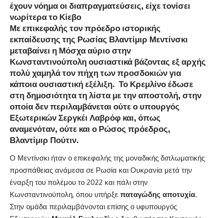
έχουν νόημα οι διαπραγματεύσεις, είχε τονίσει
νωρίτερα το Κίεβο
Με επικεφαλής τον πρόεδρο ιστορικής
εκπαίδευσης της Ρωσίας
Βλαντίμιρ Μεντίνσκι
μεταβαίνει η Μόσχα
αύριο στην
Κωνσταντινούπολη
ουσιαστικά βάζοντας εξ αρχής
πολύ χαμηλά τον πήχη των προσδοκιών για
κάποια ουσιαστική εξέλιξη. Το Κρεμλίνο έδωσε
στη δημοσιότητα τη λίστα με την αποστολή, στην
οποία δεν περιλαμβάνεται ούτε ο υπουργός
Εξωτερικών Σεργκέι Λαβρόφ και, όπως
αναμενόταν, ούτε και ο Ρώσος πρόεδρος,
Βλαντίμιρ Πούτιν.
Ο Μεντίνσκι ήταν ο επικεφαλής της μοναδικής διπλωματικής
προσπάθειας ανάμεσα σε Ρωσία και Ουκρανία μετά την
έναρξη του πολέμου το 2022 και πάλι στην
Κωνσταντινούπολη, όπου υπήρξε
παταγώδης αποτυχία.
Στην ομάδα περιλαμβάνονται επίσης ο υφυπουργός