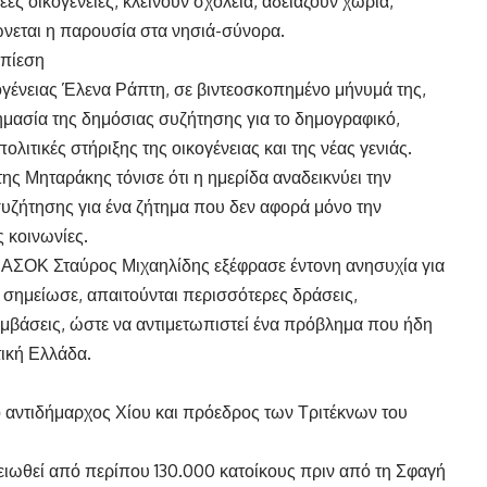
νέες οικογένειες, κλείνουν σχολεία, αδειάζουν χωριά,
νεται η παρουσία στα νησιά-σύνορα.
 πίεση
γένειας Έλενα Ράπτη, σε βιντεοσκοπημένο μήνυμά της,
ημασία της δημόσιας συζήτησης για το δημογραφικό,
λιτικές στήριξης της οικογένειας και της νέας γενιάς.
ς Μηταράκης τόνισε ότι η ημερίδα αναδεικνύει την
συζήτησης για ένα ζήτημα που δεν αφορά μόνο την
 κοινωνίες.
ΠΑΣΟΚ Σταύρος Μιχαηλίδης εξέφρασε έντονη ανησυχία για
σημείωσε, απαιτούνται περισσότερες δράσεις,
εμβάσεις, ώστε να αντιμετωπιστεί ένα πρόβλημα που ήδη
τική Ελλάδα.
ο αντιδήμαρχος Χίου και πρόεδρος των Τριτέκνων του
ειωθεί από περίπου 130.000 κατοίκους πριν από τη Σφαγή