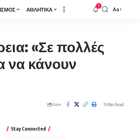
9
ΙΣΜΟΣ
ΑΘΛΗΤΙΚΑ
Aa
Font
Resizer
εια: «Σε πολλές
α να κάνουν
9 Min Read
Share
Stay Connected