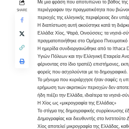
Με μια φράση που αποτυπώνει το βάθος της δ
περιέγραψαν την πραγματικότητα που βιώνου
SHARE
περιοχές της ελληνικής περιφέρειας δεν υπά
Η διαπίστωση αυτή ακούστηκε κατά τη διάρκ
Ελλάδα: Χίος, Ψαρά, Οινούσσες: τα νησιά-σ
πραγματοποιήθηκε στο Ομήρειο Πνευματικό 
Η ημερίδα συνδιοργανώθηκε από το Ithaca 
Υγιών Πόλεων και την Ελληνική Εταιρεία Ανα
φέρνοντας στο ίδιο τραπέζι επιστήμονες, εκ
φορείς που ασχολούνται με το δημογραφικό.
Το μήνυμα που κυριάρχησε ήταν σαφές: η υπ
ερήμωση των ακριτικών περιοχών δεν αποτελ
ήδη πιέζει την Ελλάδα, ιδιαίτερα τα νησιά-σύ
Η Χίος ως «μικρογραφία της Ελλάδας»
Το στίγμα της δημογραφικής συρρίκνωσης έ
Δημογραφίας και διευθυντής στο Ινστιτούτ
Χίος αποτελεί μικρογραφία της Ελλάδας, κα