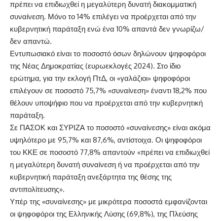
πρέπει να επιδιωχθεί η μεγαλύτερη δυνατή διακομματική
συναίνεση. Μόνο το 14% επιλέγει να προέρχεται από την
κυβερνητική παράταξη ενώ ένα 10% απαντά δεν γνωρίζω/
δεν απαντώ.
Εντυπωσιακό είναι το ποσοστό όσων δηλώνουν ψηφοφόροι
της Νέας Δημοκρατίας (ευρωεκλογές 2024). Στο ίδιο
ερώτημα, για την εκλογή ΠτΔ, οι «γαλάζιοι» ψηφοφόροι
επιλέγουν σε ποσοστό 75,7% «συναίνεση» έναντι 18,2% που
θέλουν υποψήφιο που να προέρχεται από την κυβερνητική
παράταξη.
Σε ΠΑΣΟΚ και ΣΥΡΙΖΑ το ποσοστό «συναίνεσης» είναι ακόμα
υψηλότερο με 95,7% και 87,6%, αντίστοιχα. Οι ψηφοφόροι
του ΚΚΕ σε ποσοστό 77,8% απαντούν «πρέπει να επιδιωχθεί
η μεγαλύτερη δυνατή συναίνεση ή να προέρχεται από την
κυβερνητική παράταξη ανεξάρτητα της θέσης της
αντιπολίτευσης».
Υπέρ της «συναίνεσης» με μικρότερα ποσοστά εμφανίζονται
οι ψηφοφόροι της Ελληνικής Λύσης (69,8%), της Πλεύσης