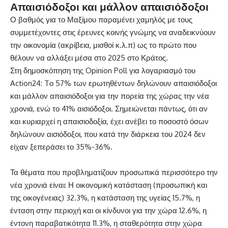
Απαισιόδοξοι και μάλλον απαισιόδοξοι
Ο βαθμός για το Μαξίμου παραμένει χαμηλός με τους
συμμετέχοντες στις έρευνες κοινής γνώμης να αναδεικνύουν
την οικονομία (ακρίβεια, μισθοί κ.λ.π) ως το πρώτο που
θέλουν να αλλάξει μέσα στο 2025 στο Κράτος.
Στη δημοσκόπηση της Opinion Poll για λογαριασμό του
Action24: Tο 57% των ερωτηθέντων δηλώνουν απαισιόδοξοι
και μάλλον απαισιόδοξοι για την πορεία της χώρας την νέα
χρονιά, ενώ το 41% αισιόδοξοι. Σημειώνεται πάντως, ότι αν
και κυριαρχεί η απαισιοδοξία, έχει ανέβει το ποσοστό όσων
δηλώνουν αισιόδοξοι, που κατά την διάρκεια του 2024 δεν
είχαν ξεπεράσει το 35%-36%.
Τα θέματα που προβληματίζουν προσωπικά περισσότερο την
νέα χρονιά είναι: Η οικονομική κατάσταση (προσωπική και
της οικογένειας) 32.3%, η κατάσταση της υγείας 15.7%, η
ένταση στην περιοχή και οι κίνδυνοι για την χώρα 12.6%, η
έντονη παραβατικότητα 11.3%, η σταθερότητα στην χώρα