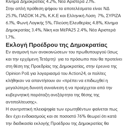
Κίνημα Δημοκρατίας 4.2%, Νέα Αριστερά 2.1%.
Στην απλή πρόθεση ψήφου τα αποτελέσματα είναι: ΝΔ
25.1%, ΠΑΣΟΚ 14.2%, Κ.Κ.Ε και Ελληνική Λύση 7%, ΣΥΡΙΖΑ
6.1%, Φωνή Λογικής 5%, Πλεύση Ελευθερίας 4.8%, Κίνημα
Δημοκρατίας 3.4%, Νίκη και ΜέΡΑ25 2.4%, Νέα Αριστερά
1.7%.
Εκλογή Προέδρου της Δημοκρατίας
Εν αναμονή των ανακοινώσεων του πρωθυπουργού (ίσως
και την ερχόμενη Τετάρτη) για το πρόσωπο που θα προτείνει
στη θέση της Προεδρίας της Δημοκρατίας, στην έρευνα της
Opinion Poll για λογαριασμό του Action24, οι πολίτες
κλήθηκαν να απαντήσουν αν
«πρέπει να επιδιωχθεί η
μεγαλύτερη δυνατή συναίνεση ή να προέρχεται από την
κυβερνητική παράταξη ανεξάρτητα της θέσης της
αντιπολίτευσης»
.
Η συντριπτική πλειοψηφία των ερωτηθέντων φαίνεται πως
δεν έχει ενδοιασμούς και σε ποσοστό 76% θεωρεί ότι κατά
την διαδικασία εκλογής Προέδρου της Δημοκρατίας θα