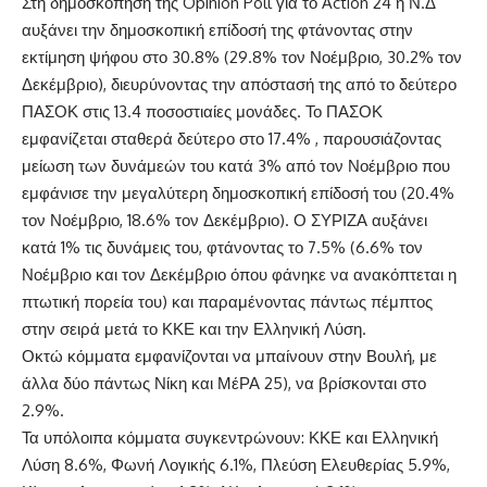
Στη δημοσκόπηση της Opinion Poll για το Action 24 η Ν.Δ
αυξάνει την δημοσκοπική επίδοσή της φτάνοντας στην
εκτίμηση ψήφου στο 30.8% (29.8% τον Νοέμβριο, 30.2% τον
Δεκέμβριο), διευρύνοντας την απόστασή της από το δεύτερο
ΠΑΣΟΚ στις 13.4 ποσοστιαίες μονάδες. Το ΠΑΣΟΚ
εμφανίζεται σταθερά δεύτερο στο 17.4% ,
παρουσιάζοντας
μείωση των δυνάμεών του
κατά 3% από τον Νοέμβριο που
εμφάνισε την μεγαλύτερη δημοσκοπική επίδοσή του (20.4%
τον Νοέμβριο, 18.6% τον Δεκέμβριο). Ο ΣΥΡΙΖΑ αυξάνει
κατά 1% τις δυνάμεις του, φτάνοντας το 7.5% (6.6% τον
Νοέμβριο και τον Δεκέμβριο όπου φάνηκε να ανακόπτεται η
πτωτική πορεία του) και παραμένοντας πάντως πέμπτος
στην σειρά μετά το ΚΚΕ και την Ελληνική Λύση.
Οκτώ κόμματα εμφανίζονται να μπαίνουν στην Βουλή, με
άλλα δύο πάντως Νίκη και ΜέΡΑ 25), να βρίσκονται στο
2.9%.
Τα υπόλοιπα κόμματα συγκεντρώνουν: ΚΚΕ και Ελληνική
Λύση 8.6%, Φωνή Λογικής 6.1%, Πλεύση Ελευθερίας 5.9%,