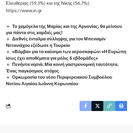
Ελευθερίας (59,3%) και της Νίκης (56,7%).
https://www.in.gr
Το χαμόγελα της Μαρίας και της Αρνονίας, θα μείνουν
για πάντα στις καρδιές μας!
Διεθνές ένταλμα σύλληψης για τον Μπενιαμίν
Νετανιάχου εξέδωσε η Τουρκία
«Βόμβα» για τα καύσιμα των αεροσκαφών: «Η Ευρώπη
ίσως έχει αποθέματα για μόλις 6 εβδομάδες»
Πενήντα νησιά. Μία κοινή γαστρονομική ταυτότητα.
Ένας παγκόσμιος στόχος
Ορκωμοσία του νέου Περιφερειακού Συμβούλου
Νοτίου Αιγαίου Ιωάννη Κορωναίου