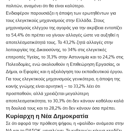
πολιτών, αναμένει ότι θα είναι καλύτερο.
Ενδιαφέρον παρουσιάζει η άποψη των ερωτηθέντων για
τους ελεγκτικούς μηχανισμούς στην Ελλάδα. Στους
μηχανισμούς ελέγχου της αγοράς για την ακρίβεια εντοπίζει
το 54,4% ότι πρέπει να γίνουν αλλαγές ώστε να αυξηθεί η
αποτελέσματικότητά τους. Το 43,2% ζητά αλλαγές στην
λειτουργίας της Δικαιοσύνης, το 34% στις ελεγκτικές
επιτροπές Υγείας, το 31,3% στην Αστυνομία και το 24,2% στις
Πολεοδομίες, ενώ ακολουθούν η Επιθεώρηση Εργασίας, οι
Δήμοι, οι Εφορίες και η αξιολόγηση του εκπαιδευτικού έργου.
Για τους ελεγκτικούς μηχανισμούς γενικότερα, η άποψη της
κοινής γνώμης είναι αρνητική – το 33,2% λέει ότι
προσπαθούν, αλλά χρειάζεται μεγαλύτερη
αποτελεσματικότητα, το 30,3% ότι δεν κάνουν καθόλου καλά
τη δουλειά τους και το 28,2% ότι δεν κάνουν όσα πρέπει.
Κυρίαρχη η Νέα Δημοκρατία
Σε ότι αφορά την πρόθεση ψήφου, η «ψαλίδα» ανάμεσα στην
ΝΔ και το ΠΑΣΟΚ, μεγαλώνει. Το κυβερνών κόμμα κερδίζει