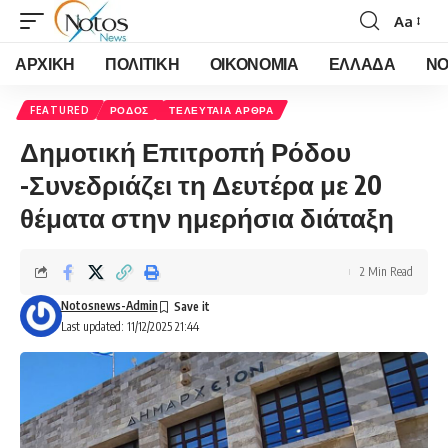
Aa
Font
Resizer
ΑΡΧΙΚΗ
ΠΟΛΙΤΙΚΗ
ΟΙΚΟΝΟΜΙΑ
ΕΛΛΑΔΑ
ΝΟ
FEATURED
ΡΟΔΟΣ
ΤΕΛΕΥΤΑΙΑ ΑΡΘΡΑ
Δημοτική Επιτροπή Ρόδου
-Συνεδριάζει τη Δευτέρα με 20
θέματα στην ημερήσια διάταξη
2 Min Read
Notosnews-Admin
Last updated: 11/12/2025 21:44