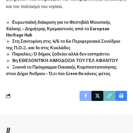
και τον πολιτισμό του νησιού.
Ευρωπαϊκή διάκριση για το Φεστιβάλ Μουσικής
Χάλκης – Δημήτρης Κρεμαστινός από το European
Heritage Hub
Στη Σαντορίνη στις 4/6 το 6ο Περιφερειακό Συνέδριο
της Π.Ο.Ξ. και 1ο στις Κυκλάδες
Παραλίες: Ο δήμος ξοδεύει αλλά δεν εισπράττει
8η ΕΘΕΛΟΝΤΙΚΗ ΑΙΜΟΔΟΣΙΑ ΤΟΥ ΓΕΛ ΑΦΑΝΤΟΥ
Ξεκινά το Πρόγραμμα Οικιακής Κομποστοποίησης
στον Δήμο Άνδρου – Ό,τι πιο Green θα κάνεις φέτος
//