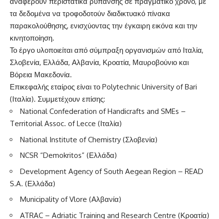
αναφέρουν περιστατικά ρύπανσης σε πραγματικό χρόνο, με
τα δεδομένα να τροφοδοτούν διαδικτυακό πίνακα
παρακολούθησης, ενισχύοντας την έγκαιρη εικόνα και την
κινητοποίηση.
Το έργο υλοποιείται από σύμπραξη οργανισμών από Ιταλία,
Σλοβενία, Ελλάδα, Αλβανία, Κροατία, Μαυροβούνιο και
Βόρεια Μακεδονία.
Επικεφαλής εταίρος είναι το Polytechnic University of Bari
(Ιταλία). Συμμετέχουν επίσης:
National Confederation of Handicrafts and SMEs –
Territorial Assoc. of Lecce (Ιταλία)
National Institute of Chemistry (Σλοβενία)
NCSR “Demokritos” (Ελλάδα)
Development Agency of South Aegean Region – READ
S.A. (Ελλάδα)
Municipality of Vlore (Αλβανία)
ATRAC – Adriatic Training and Research Centre (Κροατία)