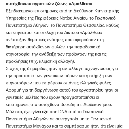
αυτόχθονων αγροτικών ζώων, «Αμάλθεια».
Εξειδικευμένοι επιστήμονες από τη Διεύθυνση Κτηνιατρικής
Υπηρεσίας της Περιφέρειας Νοτίου Αιγαίου, το Γεωπονικό
Πανεπιστήμιο Αθηνών, το Πανεπιστήμιο Θεσσαλίας, καθώς
και κτηνίατροι και στελέχη του Δικτύου «Αμάλθεια»
ανέπτυξαν θεματικές ενότητες που αφορούσαν στη
διατήρηση αυτόχθονων φυλών, την παραδοσιακή
κτηνοτροφία, την ανάδειξη των προϊόντων της και τις
προκλήσεις (π.χ. κλιματική αλλαγή).
Στόχος της διημερίδας ήταν η ανταλλαγή τεχνογνωσίας για
την προστασία των γενετικών πόρων και η στήριξη των
κτηνοτρόφων που εκτρέφουν σπάνιες ελληνικές φυλές.
Αφορμή για τη διοργάνωση αυτού του εργαστηρίου ήταν οι
γενετικές μελέτες που έχουν πραγματοποιήσει οι
επιστήμονες στα αυτόχθονα βοοειδή της Δωδεκανήσου.
Μάλιστα, έχει γίνει εξέταση DNA από το Γεωπονικό
Πανεπιστήμιο Αθηνών σε συνεργασία με το Γεωπονικό
Πανεπιστήμιο Μονάχου και το συμπέρασμα ήταν ότι είναι μία