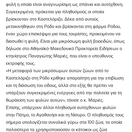
φυλή η οποία είναι αναγνωρίσιμη ως σπάνια και αυτόχθονη.
Συγκεκριμένα, πρόκειται για πληθυσμούς οι οποίοι
βρίσκονταν στο Καστελόριζο. Δέκα από αυτούς
μετακινήθηκαν στη Ρόδο και βρίσκονται στη φάρμα Ρόδου,
έναν χώρο επισκέψιμο για τους τουρίστες, προκειμένου να
διασωθεί η φυλή. Είναι μία μικρόσωμη φυλή βοοειδών, όπως
δήλωσε στο Αθηναϊκό-Μακεδονικό Πρακτορείο Ειδήσεων ο
κτηνίατρος Παναγιώτης Μαριές, που είναι ο υπεύθυνος
εκτροφής τους.
«Η μεταφορά των μικρόσωμων αυτών ζώων από το
Καστελόριζο στη Ρόδο κρίθηκε απαραίτητη για την επιβίωση
και τη διάσωση του είδους, αλλά στο εξής θα πρέπει να
υπάρξουν συγκεκριμένες ενέργειες από την πολιτεία για τη
θωράκιση των φυλών αυτών», τόνισε ο κ. Μαριές.
Επίσης, υπάρχουν άλλοι πληθυσμοί αυτόχθονων φυλών
στην Πάτμο, το Αγαθονήσι και τη Νίσυρο. Ο πληθυσμός τους
σήμερα υπολογίζεται συνολικά γύρω στα 100 ζώα, τα οποία
παλαιότερα τα χρησιμοποιούσαν οι κάτοικοι ως ζώα