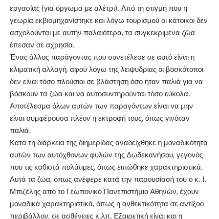
εργασίας (για όργωμα με αλέτρι). Από τη στιγμή που η
γεωρία εκβιομηχανίστηκε και λόγω τουρισμού οι κάτοικοι δεν
ασχολούνται με αυτήν παλαιότερα, τα συγκεκριμένα ζώα
έπεσαν σε αχρησία.
Ένας άλλος παράγοντας που συνετέλεσε σε αυτό είναι η
κλιματική αλλαγή, αφού λόγω της λειψυδρίας οι βοσκότοποι
δεν είναι τόσο πλούσιοι σε βλάστηση όσο ήταν παλιά για να
βόσκουν τα ζώα και να αυτοσυντηρούνται τόσο εύκολα.
Αποτέλεσμα όλων αυτών των παραγόντων είναι να μην
είναι συμφέρουσα πλέον η εκτροφή τους, όπως γινόταν
παλιά.
Κατά τη διάρκεια της διημερίδας αναδείχθηκε η μοναδικότητα
αυτών των αυτόχθονων φυλών της Δωδεκανήσου, γεγονός
που τις καθιστά πολύτιμες, όπως ειπώθηκε χαρακτηριστικά.
Αυτά τα ζώα, όπως ανέφερε κατά την παρουσίασή του ο κ. Ι.
Μπιζέλης από το Γεωπονικό Πανεπιστήμιο Αθηνών, έχουν
μοναδικά χαρακτηριστικά, όπως η ανθεκτικότητα σε αντίξοο
περιβάλλον, σε ασθένειες κ.λπ. Εξαιρετική είναι και η