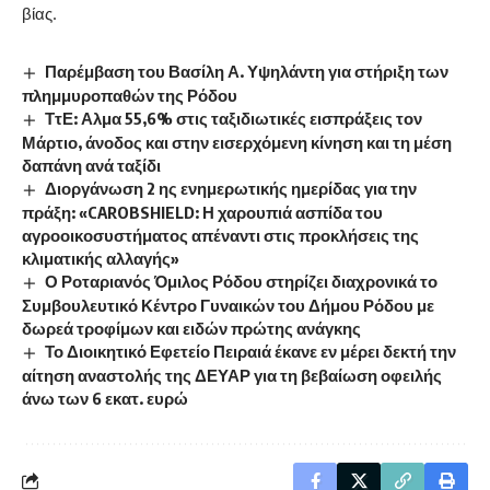
βίας.
Παρέμβαση του Βασίλη Α. Υψηλάντη για στήριξη των
πλημμυροπαθών της Ρόδου
ΤτΕ: Αλμα 55,6% στις ταξιδιωτικές εισπράξεις τον
Μάρτιο, άνοδος και στην εισερχόμενη κίνηση και τη μέση
δαπάνη ανά ταξίδι
Διοργάνωση 2 ης ενημερωτικής ημερίδας για την
πράξη: «CAROBSHIELD: Η χαρουπιά ασπίδα του
αγροοικοσυστήματος απέναντι στις προκλήσεις της
κλιματικής αλλαγής»
Ο Ροταριανός Όμιλος Ρόδου στηρίζει διαχρονικά το
Συμβουλευτικό Κέντρο Γυναικών του Δήμου Ρόδου με
δωρεά τροφίμων και ειδών πρώτης ανάγκης
Το Διοικητικό Εφετείο Πειραιά έκανε εν μέρει δεκτή την
αίτηση αναστολής της ΔΕΥΑΡ για τη βεβαίωση οφειλής
άνω των 6 εκατ. ευρώ