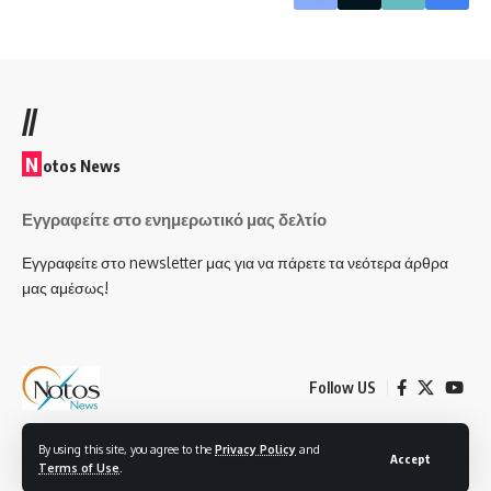
//
N
otos News
Εγγραφείτε στο ενημερωτικό μας δελτίο
Εγγραφείτε στο newsletter μας για να πάρετε τα νεότερα άρθρα
μας αμέσως!
Follow US
By using this site, you agree to the
Privacy Policy
and
© 2025, Notos News All Rights Reserved - Created by Smartech Plus IT &
Accept
Terms of Use
.
Electronics