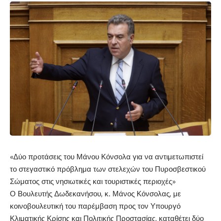
«
Δύο προτάσεις του Μάνου Κόνσολα για να αντιμετωπιστεί
το στεγαστικό πρόβλημα των στελεχών του Πυροσβεστικού
Σώματος στις νησιωτ
ικές και τουριστικές περιοχές»
Ο Βουλευτής Δωδεκανήσου
,
κ.
Μάνος Κόνσολας, με
κοινοβουλευτική του παρέμβαση προς τον Υπουργό
Κλιματικής Κρίσης και Πολιτικής Προστασίας
, καταθέτει δύο