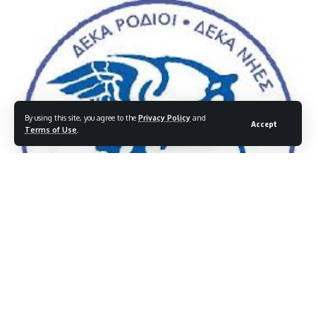
By using this site, you agree to the
Privacy Policy
and
Accept
Terms of Use
.
«Αναδρομική επιδότηση εμπορικών τιμολογίων ηλεκτρικής