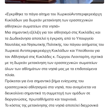
«
Εγκρίθηκε το πάγιο αίτημα
του
Χωρικού
Αντιπεριφερειάρχη
Κυκλάδων για δωρεάν μετακίνηση των ερασιτεχνικών
α
θλητικών σωματείων στα νησιά»
Μια σημαντική εξέλιξη για τον αθλητισμό στις Κυκλάδες
και
τα Δωδεκάνησα
αποτελεί η έγκριση, από το Υπουργείο
Ναυτιλίας και Νησιωτικής Πολιτικής, του πάγιου αιτήματος του
Χωρικού
Αντιπεριφερειάρχη
Κυκλάδων και Υπεύθυνου για
τον Αθλητισμό στις Κυκλάδες κ. Γιώργου
Λεονταρίτη
, σχετικά
με τη
δωρεάν μετακίνηση των ερασιτεχνικών σωματείων
όλων των αθλημάτων
στα νησιά μας
με τα επιδοτούμενα
πλοία.
Πρόκειται για ένα σημαντικό βήμα ενίσχυσης του
ερασιτεχνικού αθλητισμού στα νησιά, που αναμένεται να
διευκολύνει σημαντικά τη συμμετοχή τ
ων ομάδω
ν
σε
διοργανώσεις, πρωταθλήματα και τουρνουά.
Το κόστος της
μετακίνηση
ς
στα νησιά αποτελεί διαχρονικά