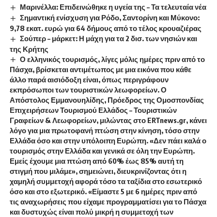
Μαρινέλλα: Επιδεινώθηκε η υγεία της – Τα τελευταία νέα
Σημαντική ενίσχυση για Ρόδο, Σαντορίνη και Μύκονο:
9,78 εκατ. ευρώ για 64 δήμους από το τέλος κρουαζιέρας
Σούπερ – μάρκετ: Η μάχη για τα 2 δισ. των νησιών και
της Κρήτης
Ο ελληνικός τουρισμός, λίγες μόλις ημέρες πριν από το
Πάσχα, βρίσκεται αντιμέτωπος με μια εικόνα που κάθε
άλλο παρά αισιόδοξη είναι, όπως περιγράφουν
εκπρόσωποι των τουριστικών λεωφορείων. Ο
Απόστολος Εμμανουηλίδης, Πρόεδρος της Ομοσπονδίας
Επιχειρήσεων Τουρισμού Ελλάδος – Τουριστικών
Γραφείων & Λεωφορείων, μιλώντας στο ERTnews.gr, κάνει
λόγο για μια πρωτοφανή πτώση στην κίνηση, τόσο στην
Ελλάδα όσο και στην υπόλοιπη Ευρώπη. «Δεν πάει καλά ο
τουρισμός στην Ελλάδα και γενικά σε όλη την Ευρώπη.
Εμείς έχουμε μια πτώση από 60% έως 85% αυτή τη
στιγμή που μιλάμε», σημειώνει, διευκρινίζοντας ότι η
χαμηλή συμμετοχή αφορά τόσο τα ταξίδια στο εσωτερικό
όσο και στο εξωτερικό. «Είμαστε 5 με 6 ημέρες πριν από
τις αναχωρήσεις που είχαμε προγραμματίσει για το Πάσχα
και δυστυχώς είναι πολύ μικρή η συμμετοχή των