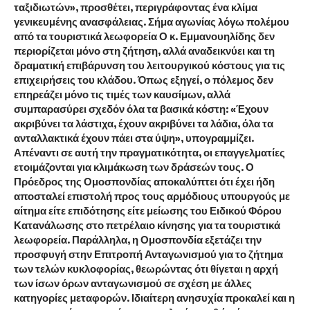
ταξιδιωτών», προσθέτει, περιγράφοντας ένα κλίμα
γενικευμένης ανασφάλειας. Σήμα αγωνίας λόγω πολέμου
από τα τουριστικά λεωφορεία Ο κ. Εμμανουηλίδης δεν
περιορίζεται μόνο στη ζήτηση, αλλά αναδεικνύει και τη
δραματική επιβάρυνση του λειτουργικού κόστους για τις
επιχειρήσεις του κλάδου. Όπως εξηγεί, ο πόλεμος δεν
επηρεάζει μόνο τις τιμές των καυσίμων, αλλά
συμπαρασύρει σχεδόν όλα τα βασικά κόστη: «Έχουν
ακριβύνει τα λάστιχα, έχουν ακριβύνει τα λάδια, όλα τα
ανταλλακτικά έχουν πάει στα ύψη», υπογραμμίζει.
Απέναντι σε αυτή την πραγματικότητα, οι επαγγελματίες
ετοιμάζονται για κλιμάκωση των δράσεών τους. Ο
Πρόεδρος της Ομοσπονδίας αποκαλύπτει ότι έχει ήδη
αποσταλεί επιστολή προς τους αρμόδιους υπουργούς με
αίτημα είτε επιδότησης είτε μείωσης του Ειδικού Φόρου
Κατανάλωσης στο πετρέλαιο κίνησης για τα τουριστικά
λεωφορεία. Παράλληλα, η Ομοσπονδία εξετάζει την
προσφυγή στην Επιτροπή Ανταγωνισμού για το ζήτημα
των τελών κυκλοφορίας, θεωρώντας ότι θίγεται η αρχή
των ίσων όρων ανταγωνισμού σε σχέση με άλλες
κατηγορίες μεταφορών. Ιδιαίτερη ανησυχία προκαλεί και η