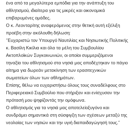
ένα από τα μεγαλύτερα εμπόδια για την ανάπτυξη του
αθλητισμού, ιδιαίτερα για τις μικρές και οικονομικά
επιβαρυμένες ομάδες.
Ο κ.
Λεονταρίτης
αναφερόμενος στην θετική αυτή εξέλιξη
προέβη στην ακόλουθη δήλωση:
“Ευχαριστώ τον Υπουργό Ναυτιλίας και Νησιωτικής Πολιτικής
κ. Βασίλη
Κικίλια
και όλα τα μέλη του Συμβουλίου
Ακτοπλοϊκών Συγκοινωνιών, οι οποίοι συμμεριζόμενοι
τη
ν
αξία
του αθλητισμού στα νησιά μας αποδέχτηκαν το πάγιο
αίτημα για δωρεάν μετακίνηση των ερασιτεχνικών
σωματείων όλων των αθλημάτων.
Επίσης, θέλω να ευχαριστήσω όλους τους συναδέλφους στο
Περιφερειακό Συμβούλιο που στήριξαν και ενίσχυσαν την
πρότασή μου ψηφίζοντάς την ομόφωνα.
Ο α
θλητισμός για τα νησιά μας αποτελεί
οξυγόνο και
συνδράμει σημαντικά στη σύσφιγξη των σχέσεων μεταξύ της
νεολαίας των νησιών και την υγιή διαπαιδαγώγησή τους.”