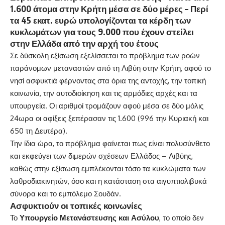
1.600 άτομα στην Κρήτη μέσα σε δύο μέρες – Περί
τα 45 εκατ. ευρώ υπολογίζονται τα κέρδη των
κυκλωμάτων για τους 9.000 που έχουν στείλει
στην Ελλάδα από την αρχή του έτους
Σε δύσκολη εξίσωση εξελίσσεται το πρόβλημα των ροών
παράνομων μεταναστών
από τη
Λιβύη
στην
Κρήτη
, αφού το
νησί ασφυκτιά φέρνοντας στα όρια της αντοχής, την τοπική
κοινωνία, την αυτοδιοίκηση και τις αρμόδιες αρχές και τα
υπουργεία. Οι αριθμοί τρομάζουν αφού μέσα σε δύο μόλις
24ωρα οι αφίξεις ξεπέρασαν τις 1.600 (996 την Κυριακή και
650 τη Δευτέρα).
Την ίδια ώρα, το πρόβλημα φαίνεται πως είναι πολυσύνθετο
και εκφεύγει
των διμερών σχέσεων Ελλάδος – Λιβύης
,
καθώς στην εξίσωση εμπλέκονται τόσο τα κυκλώματα των
λαθροδιακινητών, όσο και η κατάσταση στα αιγυπτιολιβυκά
σύνορα και το εμπόλεμο Σουδάν.
Ασφυκτιούν οι τοπικές κοινωνίες
Το
Υπουργείο Μετανάστευσης και Ασύλου
, το οποίο δεν