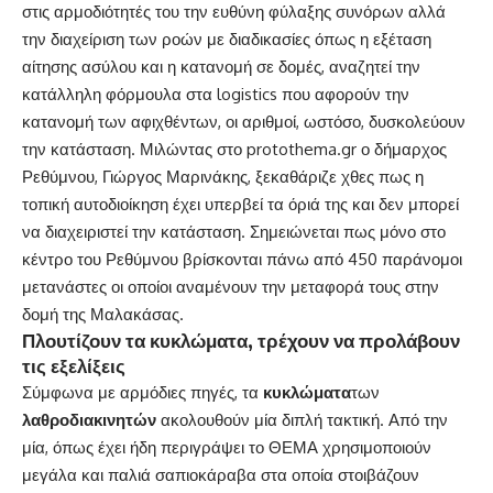
στις αρμοδιότητές του την ευθύνη φύλαξης συνόρων αλλά
την διαχείριση των ροών με διαδικασίες όπως η εξέταση
αίτησης ασύλου και η κατανομή σε δομές, αναζητεί την
κατάλληλη φόρμουλα στα logistics που αφορούν την
κατανομή των αφιχθέντων, οι αριθμοί, ωστόσο, δυσκολεύουν
την κατάσταση. Μιλώντας στο
protothema.gr
ο δήμαρχος
Ρεθύμνου, Γιώργος Μαρινάκης, ξεκαθάριζε χθες πως η
τοπική αυτοδιοίκηση έχει υπερβεί τα όριά της και δεν μπορεί
να διαχειριστεί την κατάσταση. Σημειώνεται πως μόνο στο
κέντρο του Ρεθύμνου βρίσκονται πάνω από 450 παράνομοι
μετανάστες οι οποίοι αναμένουν την μεταφορά τους στην
δομή της Μαλακάσας.
Πλουτίζουν τα κυκλώματα, τρέχουν να προλάβουν
τις εξελίξεις
Σύμφωνα με αρμόδιες πηγές, τα
κυκλώματα
των
λαθροδιακινητών
ακολουθούν μία διπλή τακτική. Από την
μία, όπως έχει ήδη περιγράψει το ΘΕΜΑ χρησιμοποιούν
μεγάλα και παλιά σαπιοκάραβα στα οποία στοιβάζουν