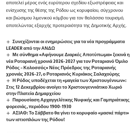
αποτελεί μέρος ενός ευρύτερου σχεδίου εξωστρέφειας και
ενίσχυσης της θέσης της Ρόδου ως κορυφαίου, σύγχρονου
και βιώσιμου λιμενικού κόμβου για τον θαλάσσιο τουρισμό,
αποτελώντας εξαρχής προτεραιότητα της Δημοτικής Αρχής.
Συνεχίζονται οι ενημερώσεις για τα νέα προγράμματα
LEADER από την ΑΝΔΩ
Με σύνθημα «Αφήνουμε Διαρκές Αποτύπωμα» ξεκινά η
νέα Ροταριανή χρονιά 2026-2027 για τον Ροταριανό Όμιλο
Ρόδος – Κολοσσός» Νέος Πρόεδρος της Ροταριανής
χρονιάς 2026-27, ο Ροταριανός Κυριάκος Σαλαχούρης
Η Ρόδος υποδέχεται τη «μαγεία των Χριστουγέννων»:
Στις 12 Δεκεμβρίου ανοίγει το Χριστουγεννιάτικο Χωριό
στην Πλατεία Δημαρχείου
Παρουσίαση Αρχαγγελίτικης Νυφικής και Γαμπριάτικης
φορεσιάς, περιόδου 1900-1930
ΑΣΙΑΘ: Το Σάββατο θα γίνει το κορυφαίο «μασκέ πάρτι»
των ιστιοπλόων της Ρόδου!