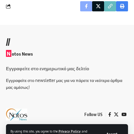
//
N
otos News
Εγγραφείτε στο ενημερωτικό μας δελτίο
Εγγραφείτε στο newsletter μας για να πάρετε τα νεότερα άρθρα
μας αμέσως!
Follow US
By using this site, you agree to the
Privacy Policy
and
© 2025, Notos News All Rights Reserved - Created by Smartech Plus IT &
Accept