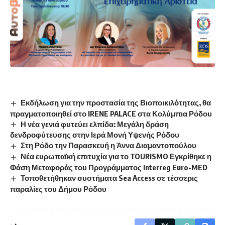
Εκδήλωση για την προστασία της Βιοποικιλότητας, θα
πραγματοποιηθεί στο IRENE PALACE στα Κολύμπια Ρόδου
Η νέα γενιά φυτεύει ελπίδα: Μεγάλη δράση
δενδροφύτευσης στην Ιερά Μονή Υψενής Ρόδου
Στη Ρόδο την Παρασκευή η Άννα Διαμαντοπούλου
Νέα ευρωπαϊκή επιτυχία για το TOURISMO Εγκρίθηκε η
Φάση Μεταφοράς του Προγράμματος Interreg Euro-MED
Τοποθετήθηκαν συστήματα Sea Access σε τέσσερις
παραλίες του Δήμου Ρόδου