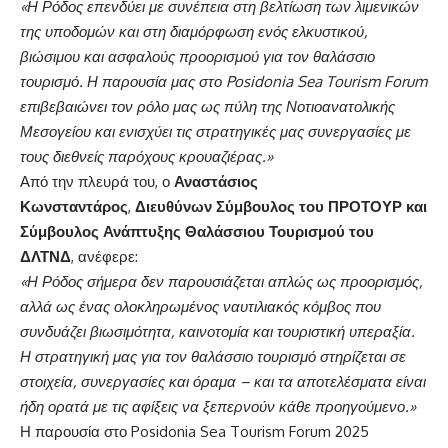
«Η Ρόδος επενδύει με συνέπεια στη βελτίωση των λιμενικών
της υποδομών και στη διαμόρφωση ενός ελκυστικού,
βιώσιμου και ασφαλούς προορισμού για τον θαλάσσιο
τουρισμό. Η παρουσία μας στο Posidonia Sea Tourism Forum
επιβεβαιώνει τον ρόλο μας ως πύλη της Νοτιοανατολικής
Μεσογείου και ενισχύει τις στρατηγικές μας συνεργασίες με
τους διεθνείς παρόχους κρουαζιέρας.»
Από την πλευρά του, ο
Αναστάσιος
Κωνσταντάρος
,
Διευθύνων Σύμβουλος του ΠΡΟΤΟΥΡ και
Σύμβουλος Ανάπτυξης Θαλάσσιου Τουρισμού του
ΔΛΤΝΔ
, ανέφερε:
«Η Ρόδος σήμερα δεν παρουσιάζεται απλώς ως προορισμός,
αλλά ως ένας ολοκληρωμένος ναυτιλιακός κόμβος που
συνδυάζει βιωσιμότητα, καινοτομία και τουριστική υπεραξία.
Η στρατηγική μας για τον θαλάσσιο τουρισμό στηρίζεται σε
στοιχεία, συνεργασίες και όραμα – και τα αποτελέσματα είναι
ήδη ορατά με τις αφίξεις να ξεπερνούν κάθε προηγούμενο.»
Η παρουσία στο Posidonia Sea Tourism Forum 2025