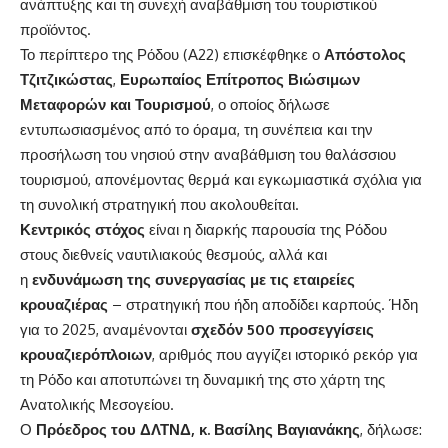
ανάπτυξης και τη συνεχή αναβάθμιση του τουριστικού
προϊόντος.
Το περίπτερο της Ρόδου (Α22) επισκέφθηκε ο
Απόστολος
Τζιτζικώστας
,
Ευρωπαίος Επίτροπος Βιώσιμων
Μεταφορών και Τουρισμού
, ο οποίος δήλωσε
εντυπωσιασμένος από το όραμα, τη συνέπεια και την
προσήλωση του νησιού στην αναβάθμιση του θαλάσσιου
τουρισμού, απονέμοντας θερμά και εγκωμιαστικά σχόλια για
τη συνολική στρατηγική που ακολουθείται.
Κεντρικός στόχος
είναι η διαρκής παρουσία της Ρόδου
στους διεθνείς ναυτιλιακούς θεσμούς, αλλά και
η
ενδυνάμωση της συνεργασίας με τις εταιρείες
κρουαζιέρας
– στρατηγική που ήδη αποδίδει καρπούς. Ήδη
για το 2025, αναμένονται
σχεδόν 500 προσεγγίσεις
κρουαζιερόπλοιων
, αριθμός που αγγίζει ιστορικό ρεκόρ για
τη Ρόδο και αποτυπώνει τη δυναμική της στο χάρτη της
Ανατολικής Μεσογείου.
Ο
Πρόεδρος του ΔΛΤΝΔ, κ. Βασίλης Βαγιανάκης
, δήλωσε: