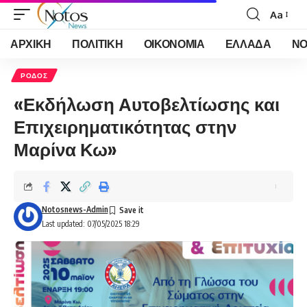
Aa
Font
Resizer
ΑΡΧΙΚΗ
ΠΟΛΙΤΙΚΗ
ΟΙΚΟΝΟΜΙΑ
ΕΛΛΑΔΑ
ΝΟ
ΡΟΔΟΣ
«Εκδήλωση Αυτοβελτίωσης και
Επιχειρηματικότητας στην
Μαρίνα Κω»
Notosnews-Admin
Last updated: 07/05/2025 18:29