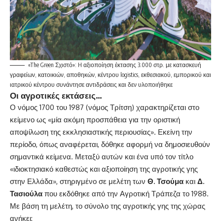
«The Green Σχιστό»: H αξιοποίηση έκτασης 3.000 στρ. με κατασκευή
γραφείων, κατοικιών, αποθηκών, κέντρου logistics, εκθεσιακού, εμπορικού και
ιατρικού κέντρου συνάντησε αντιδράσεις και δεν υλοποιήθηκε
Οι αγροτικές εκτάσεις…
Ο νόμος 1700 του 1987 (νόμος Τρίτση) χαρακτηρίζεται στο
κείμενο ως «μία ακόμη προσπάθεια για την οριστική
αποψίλωση της εκκλησιαστικής περιουσίας». Εκείνη την
περίοδο, όπως αναφέρεται, δόθηκε αφορμή να δημοσιευθούν
σημαντικά κείμενα. Μεταξύ αυτών και ένα υπό τον τίτλο
«ιδιοκτησιακό καθεστώς και αξιοποίηση της αγροτικής γης
στην Ελλάδα», στηριγμένο σε μελέτη των
Θ. Τσούμα
και
Δ.
Τασιούλα
που εκδόθηκε από την Αγροτική Τράπεζα το 1988.
Με βάση τη μελέτη, το σύνολο της αγροτικής γης της χώρας
ανήκει: