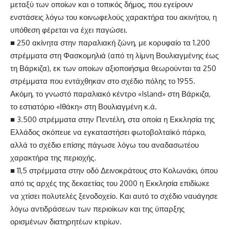
μεταξύ των οποίων και ο τοπικός δήμος, που εγείρουν
ενστάσεις λόγω του κοινωφελούς χαρακτήρα του ακινήτου, η
υπόθεση φέρεται να έχει παγώσει.
■ 250 ακίνητα στην παραλιακή ζώνη, με κορυφαίο τα 1.200
στρέμματα στη Φασκομηλιά (από τη λίμνη Βουλιαγμένης έως
τη Βάρκιζα), εκ των οποίων αξιοποιήσιμα θεωρούνται τα 250
στρέμματα που εντάχθηκαν στο σχέδιο πόλης το 1955.
Ακόμη, το γνωστό παραλιακό κέντρο «Island» στη Βάρκιζα,
το εστιατόριο «Ιθάκη» στη Βουλιαγμένη κ.ά.
■ 3.500 στρέμματα στην Πεντέλη, στα οποία η Εκκλησία της
Ελλάδος σκόπευε να εγκαταστήσει φωτοβολταϊκό πάρκο,
αλλά το σχέδιο επίσης πάγωσε λόγω του αναδασωτέου
χαρακτήρα της περιοχής.
■ 11,5 στρέμματα στην οδό Δεινοκράτους στο Κολωνάκι, όπου
από τις αρχές της δεκαετίας του 2000 η Εκκλησία επιδίωκε
να χτίσει πολυτελές ξενοδοχείο. Και αυτό το σχέδιο ναυάγησε
λόγω αντιδράσεων των περιοίκων και της ύπαρξης
ορισμένων διατηρητέων κτιρίων.