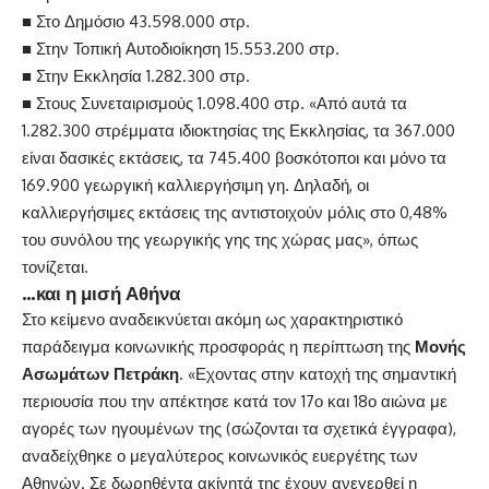
■ Στο Δημόσιο 43.598.000 στρ.
■ Στην Τοπική Αυτοδιοίκηση 15.553.200 στρ.
■ Στην Εκκλησία 1.282.300 στρ.
■ Στους Συνεταιρισμούς 1.098.400 στρ. «Από αυτά τα
1.282.300 στρέμματα ιδιοκτησίας της Εκκλησίας, τα 367.000
είναι δασικές εκτάσεις, τα 745.400 βοσκότοποι και μόνο τα
169.900 γεωργική καλλιεργήσιμη γη. Δηλαδή, οι
καλλιεργήσιμες εκτάσεις της αντιστοιχούν μόλις στο 0,48%
του συνόλου της γεωργικής γης της χώρας μας», όπως
τονίζεται.
…και η μισή Αθήνα
Στο κείμενο αναδεικνύεται ακόμη ως χαρακτηριστικό
παράδειγμα κοινωνικής προσφοράς η περίπτωση της
Μονής
Ασωμάτων Πετράκη
. «Εχοντας στην κατοχή της σημαντική
περιουσία που την απέκτησε κατά τον 17ο και 18ο αιώνα με
αγορές των ηγουμένων της (σώζονται τα σχετικά έγγραφα),
αναδείχθηκε ο μεγαλύτερος κοινωνικός ευεργέτης των
Αθηνών. Σε δωρηθέντα ακίνητά της έχουν ανεγερθεί η