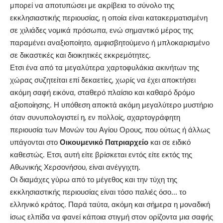
μπορεί να αποτυπώσει με ακρίβεια το σύνολο της
εκκλησιαστικής περιουσίας, η οποία είναι κατακερματισμένη
σε χιλιάδες νομικά πρόσωπα, ενώ σημαντικό μέρος της
παραμένει αναξιοποίητο, αμφισβητούμενο ή μπλοκαρισμένο
σε δικαστικές και διοικητικές εκκρεμότητες.
Ετσι ένα από τα μεγαλύτερα χαρτοφυλάκια ακινήτων της
χώρας συζητείται επί δεκαετίες, χωρίς να έχει αποκτήσει
ακόμη σαφή εικόνα, σταθερό πλαίσιο και καθαρό δρόμο
αξιοποίησης. Η υπόθεση αποκτά ακόμη μεγαλύτερο μυστήριο
όταν συνυπολογιστεί η, εν πολλοίς, αχαρτογράφητη
περιουσία των Μονών του
Αγίου Ορους
, που ούτως ή άλλως
υπάγονται στο
Οικουμενικό
Πατριαρχείο
και σε ειδικό
καθεστώς. Ετσι, αυτή είτε βρίσκεται εντός είτε εκτός της
Αθωνικής Χερσονήσου, είναι ανέγγιχτη.
Οι διαμάχες γύρω από το μέγεθος και την τύχη της
εκκλησιαστικής περιουσίας είναι τόσο παλιές όσο… το
ελληνικό κράτος. Παρά ταύτα, ακόμη και σήμερα η μοναδική
ίσως ελπίδα να φανεί κάποια στιγμή στον ορίζοντα μια σαφής