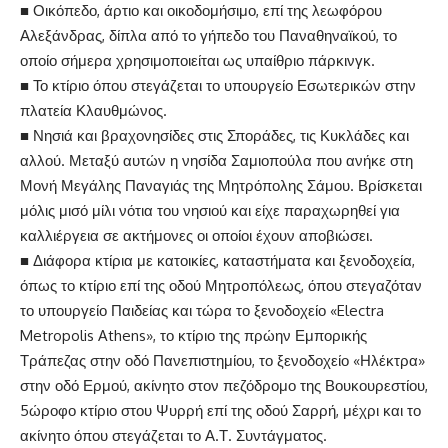
■ Οικόπεδο, άρτιο και οικοδομήσιμο, επί της λεωφόρου
Αλεξάνδρας, δίπλα από το γήπεδο του Παναθηναϊκού, το
οποίο σήμερα χρησιμοποιείται ως υπαίθριο πάρκινγκ.
■ Το κτίριο όπου στεγάζεται το υπουργείο Εσωτερικών στην
πλατεία Κλαυθμώνος.
■ Νησιά και βραχονησίδες στις Σποράδες, τις Κυκλάδες και
αλλού. Μεταξύ αυτών η νησίδα Σαμιοπούλα που ανήκε στη
Μονή Μεγάλης Παναγιάς της Μητρόπολης Σάμου. Βρίσκεται
μόλις μισό μίλι νότια του νησιού και είχε παραχωρηθεί για
καλλιέργεια σε ακτήμονες οι οποίοι έχουν αποβιώσει.
■ Διάφορα κτίρια με κατοικίες, καταστήματα και ξενοδοχεία,
όπως το κτίριο επί της οδού Μητροπόλεως, όπου στεγαζόταν
το υπουργείο Παιδείας και τώρα το ξενοδοχείο «Electra
Metropolis Athens», το κτίριο της πρώην Εμπορικής
Τράπεζας στην οδό Πανεπιστημίου, το ξενοδοχείο «Ηλέκτρα»
στην οδό Ερμού, ακίνητο στον πεζόδρομο της Βουκουρεστίου,
5ώροφο κτίριο στου Ψυρρή επί της οδού Σαρρή, μέχρι και το
ακίνητο όπου στεγάζεται το Α.Τ. Συντάγματος.