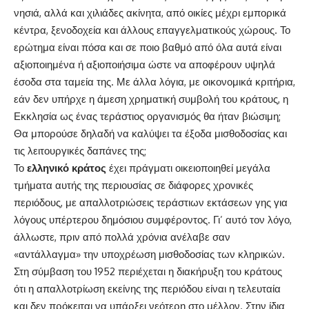
νησιά, αλλά και χιλιάδες ακίνητα, από οικίες μέχρι εμπορικά
κέντρα, ξενοδοχεία και άλλους επαγγελματικούς χώρους. Το
ερώτημα είναι πόσα και σε ποιο βαθμό από όλα αυτά είναι
αξιοποιημένα ή αξιοποιήσιμα ώστε να αποφέρουν υψηλά
έσοδα στα ταμεία της. Με άλλα λόγια, με οικονομικά κριτήρια,
εάν δεν υπήρχε η άμεση χρηματική συμβολή του κράτους, η
Εκκλησία ως ένας τεράστιος οργανισμός θα ήταν βιώσιμη;
Θα μπορούσε δηλαδή να καλύψει τα έξοδα μισθοδοσίας και
τις λειτουργικές δαπάνες της;
Το
ελληνικό
κράτος
έχει πράγματι οικειοποιηθεί μεγάλα
τμήματα αυτής της περιουσίας σε διάφορες χρονικές
περιόδους, με απαλλοτριώσεις τεράστιων εκτάσεων γης για
λόγους υπέρτερου δημόσιου συμφέροντος. Γι’ αυτό τον λόγο,
άλλωστε, πριν από πολλά χρόνια ανέλαβε σαν
«αντάλλαγμα» την υποχρέωση μισθοδοσίας των κληρικών.
Στη σύμβαση του 1952 περιέχεται η διακήρυξη του κράτους
ότι η απαλλοτρίωση εκείνης της περιόδου είναι η τελευταία
και δεν πρόκειται να υπάρξει νεότερη στο μέλλον. Στην ίδια