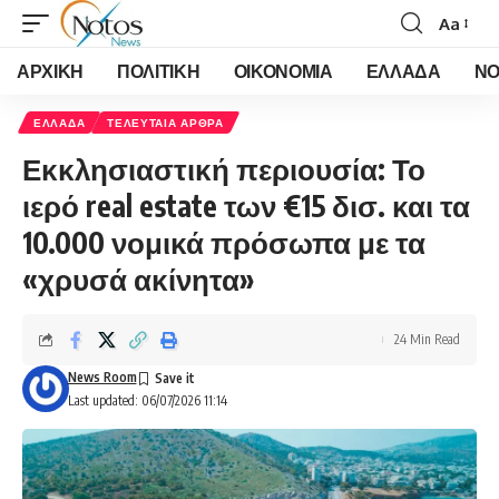
Aa
Font
Resizer
ΑΡΧΙΚΗ
ΠΟΛΙΤΙΚΗ
ΟΙΚΟΝΟΜΙΑ
ΕΛΛΑΔΑ
ΝΟ
ΕΛΛΑΔΑ
ΤΕΛΕΥΤΑΙΑ ΑΡΘΡΑ
Εκκλησιαστική περιουσία: Το
ιερό real estate των €15 δισ. και τα
10.000 νομικά πρόσωπα με τα
«χρυσά ακίνητα»
24 Min Read
News Room
Last updated: 06/07/2026 11:14