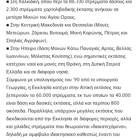
■ Στη Χαλκιδική, όπου περί τα 86.330 στρέμματα δάσους και
2.300 στρέμματα χορτολιβαδικής έκτασης ανήκουν σε
μετόχια Μονών του Αγίου Ορους.
■ Στην Κεντρική Μακεδονία και Θεσσαλία (Μονές
Μετεώρων, Ζάρκου, Βυτουμά, Μονή Κορώνης, Πέτρας και
Σπηλιάς Αγράφων).
■ Στην Ηπειρο (δάση Μονών Κάτω Παναγιάς Αρτας, Βελλάς
Ιωαννίνων, Μόλιστας Κονίτσης), ενώ σημαντικές εκτάσεις
κατέχουν ναοί και μονές στη Θράκη, στη Δυτική Στερεά
Ελλάδα και σε διάφορα νησιά.
Σύμφωνα με υπολογισμούς του ’90 από το υπουργείο
Γεωργίας, η Εκκλησία κατέχει στην Αττική εκτάσεις που
ξεπερνούν τα 60.000 στρέμματα, εκ των οποίων τα 40.000
είναι δάση και δασικές εκτάσεις, αλλά και περίπου 800
οικόπεδα. Παράλληλα, υπάρχουν μεγάλες εκτάσεις που
διεκδικούνται από την Εκκλησία σε διάφορες περιοχές, αλλά
και χιλιάδες στρέμματα που θεωρούνται «διακατεχόμενα»,
δηλαδή με αμφίβολο ιδιοκτησιακό καθεστώς έναντι του