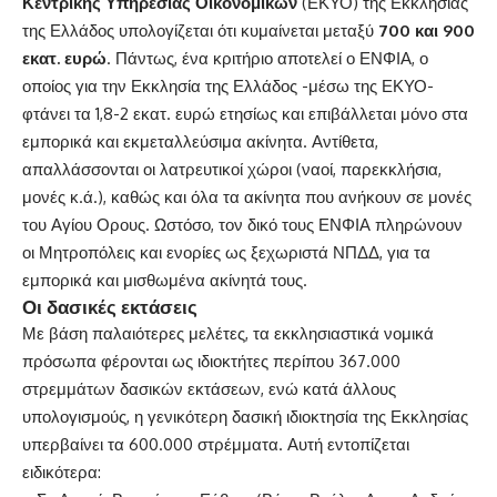
Κεντρικής Υπηρεσίας Οικονομικών
(ΕΚΥΟ) της Εκκλησίας
της Ελλάδος υπολογίζεται ότι κυμαίνεται μεταξύ
700 και 900
εκατ. ευρώ
. Πάντως, ένα κριτήριο αποτελεί ο ΕΝΦΙΑ, ο
οποίος για την Εκκλησία της Ελλάδος -μέσω της ΕΚΥΟ-
φτάνει τα 1,8-2 εκατ. ευρώ ετησίως και επιβάλλεται μόνο στα
εμπορικά και εκμεταλλεύσιμα ακίνητα. Αντίθετα,
απαλλάσσονται οι λατρευτικοί χώροι (ναοί, παρεκκλήσια,
μονές κ.ά.), καθώς και όλα τα ακίνητα που ανήκουν σε μονές
του Αγίου Ορους. Ωστόσο, τον δικό τους ΕΝΦΙΑ πληρώνουν
οι Μητροπόλεις και ενορίες ως ξεχωριστά ΝΠΔΔ, για τα
εμπορικά και μισθωμένα ακίνητά τους.
Οι δασικές εκτάσεις
Με βάση παλαιότερες μελέτες, τα εκκλησιαστικά νομικά
πρόσωπα φέρονται ως ιδιοκτήτες περίπου 367.000
στρεμμάτων δασικών εκτάσεων, ενώ κατά άλλους
υπολογισμούς, η γενικότερη δασική ιδιοκτησία της Εκκλησίας
υπερβαίνει τα 600.000 στρέμματα. Αυτή εντοπίζεται
ειδικότερα: