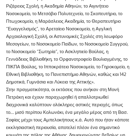
Ριζάρειος Σχολή, η Ακαδημία Αθηνών, το Αιγινήτειο
Νοσοκομείο, το Μετσόβιο Πολυτεχνείο, το Σκοπευτήριο, το
Πτωχοκομείο, η Μαράσλειος Ακαδημία, το Θεραπευτήριο
“Ευαγγελισμός”, το Αρεταίειο Νοσοκομείο, η Αγγλική
Αρχαιολογική Σχολή, οι Αστυνομικές Σχολές στη λεωφόρο
Μεσογείων, το Νοσοκομείο Παίδων, το Νοσοκομείο Συγγρού,
το Νοσοκομείο “Σωτηρία”, το Ασκληπιείο Βούλας, η
Γεννάδειος Βιβλιοθήκη, το Ορφανοτροφείο Βουλιαγμένης, το
ΠΙΚΠΑ Βούλας, το Ιπποκράτειο Νοσοκομείο, το Γηροκομείο, η
Εθνική Βιβλιοθήκη, το Πανεπιστήμιο Αθηνών, καθώς και 142
Δημοτικά, Γυμνάσια και Λύκεια της Αττικής».
Στην πραγματικότητα, οι εκτάσεις που ανήκαν στη
Μονή
Πετράκη
και έχουν παραχωρηθεί ή απαλλοτριωθεί
διαχρονικά καλύπτουν ολόκληρες αστικές περιοχές, όπως
το… μισό περίπου Κολωνάκι, ένα μεγάλο μέρος από τη Βασ.
Σοφίας μέχρι τους Αμπελοκήπους κ.ά. Αυτό που ήταν κάποτε
εκκλησιαστική περιουσία, αποτελεί πλέον ένα σημαντικό
κομμάτι της πόλης της Αθήνας, δημιουργώντας βεβαίως μη