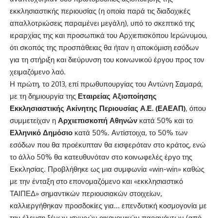
εκκλησιαστικής περιουσίας (η οποία παρά τις διαδοχικές
απαλλοτριώσεις παραμένει μεγάλη), υπό το σκεπτικό της
ιεραρχίας της και προσωπικά του Αρχιεπισκόπου Ιερώνυμου,
ότι σκοπός της προσπάθειας θα ήταν η αποκόμιση εσόδων
για τη στήριξη και διεύρυνση του κοινωνικού έργου προς τον
χειμαζόμενο λαό.
Η πρώτη, το 2013, επί πρωθυπουργίας του Αντώνη Σαμαρά,
με τη δημιουργία της
Εταιρείας Αξιοποίησης
Εκκλησιαστικής Ακίνητης Περιουσίας Α.Ε. (ΕΑΕΑΠ)
, όπου
συμμετείχαν η
Αρχιεπισκοπή
Αθηνών
κατά 50% και το
Ελληνικό
Δημόσιο
κατά 50%. Αντίστοιχα, το 50% των
εσόδων που θα προέκυπταν θα εισφερόταν στο κράτος, ενώ
το άλλο 50% θα κατευθυνόταν στο κοινωφελές έργο της
Εκκλησίας. Προβλήθηκε ως μια συμφωνία «win-win» καθώς
με την ένταξη στο επονομαζόμενο και «εκκλησιαστικό
ΤΑΙΠΕΔ» σημαντικών περιουσιακών στοιχείων,
καλλιεργήθηκαν προσδοκίες για… επενδυτική κοσμογονία με
την έλευση ξένων ισχυρών οικονομικών παραγόντων (από