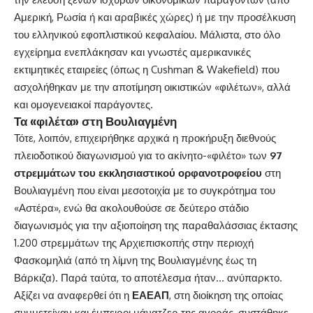
Αμερική, Ρωσία ή και αραβικές χώρες) ή με την προσέλκυση
του ελληνικού εφοπλιστικού κεφαλαίου. Μάλιστα, στο όλο
εγχείρημα ενεπλάκησαν και γνωστές αμερικανικές
εκτιμητικές εταιρείες (όπως η Cushman & Wakefield) που
ασχολήθηκαν με την αποτίμηση οικιστικών «φιλέτων», αλλά
και ομογενειακοί παράγοντες.
Τα «φιλέτα» στη Βουλιαγμένη
Τότε, λοιπόν, επιχειρήθηκε αρχικά η προκήρυξη διεθνούς
πλειοδοτικού διαγωνισμού για το ακίνητο-«φιλέτο» των
97
στρεμμάτων του εκκλησιαστικού ορφανοτροφείου
στη
Βουλιαγμένη που είναι μεσοτοιχία με το συγκρότημα του
«Αστέρα», ενώ θα ακολουθούσε σε δεύτερο στάδιο
διαγωνισμός για την αξιοποίηση της παραθαλάσσιας έκτασης
1.200 στρεμμάτων της Αρχιεπισκοπής στην περιοχή
Φασκομηλιά (από τη λίμνη της Βουλιαγμένης έως τη
Βάρκιζα). Παρά ταύτα, το αποτέλεσμα ήταν… ανύπαρκτο.
Αξίζει να αναφερθεί ότι η
ΕΑΕΑΠ
, στη διοίκηση της οποίας
συμμετείχαν και έμπειροι μάνατζερ της αγοράς, συστάθηκε