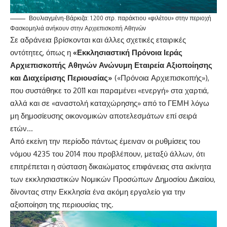
Βουλιαγμένη-Βάρκιζα: 1.200 στρ. παράκτιου «φιλέτου» στην περιοχή
Φασκομηλιά ανήκουν στην Αρχιεπισκοπή Αθηνών
Σε αδράνεια βρίσκονται και άλλες σχετικές εταιρικές
οντότητες, όπως η
«Εκκλησιαστική Πρόνοια Ιεράς
Αρχιεπισκοπής Αθηνών Ανώνυμη Εταιρεία Αξιοποίησης
και Διαχείρισης Περιουσίας»
(«Πρόνοια Αρχιεπισκοπής»),
που συστάθηκε το 2011 και παραμένει «ενεργή» στα χαρτιά,
αλλά και σε «αναστολή καταχώρησης» από το ΓΕΜΗ λόγω
μη δημοσίευσης οικονομικών αποτελεσμάτων επί σειρά
ετών…
Από εκείνη την περίοδο πάντως έμειναν οι ρυθμίσεις του
νόμου 4235 του 2014 που προβλέπουν, μεταξύ άλλων, ότι
επιτρέπεται η σύσταση δικαιώματος επιφάνειας στα ακίνητα
των εκκλησιαστικών Νομικών Προσώπων Δημοσίου Δικαίου,
δίνοντας στην Εκκλησία ένα ακόμη εργαλείο για την
αξιοποίηση της περιουσίας της.