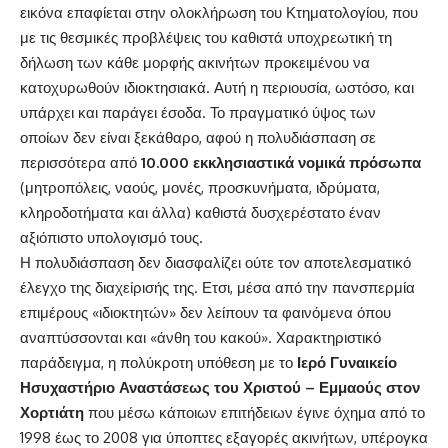
εικόνα επαφίεται στην ολοκλήρωση του Κτηματολογίου, που
με τις θεσμικές προβλέψεις του καθιστά υποχρεωτική τη
δήλωση των κάθε μορφής ακινήτων προκειμένου να
κατοχυρωθούν ιδιοκτησιακά. Αυτή η περιουσία, ωστόσο, και
υπάρχει και παράγει έσοδα. Το πραγματικό ύψος των
οποίων δεν είναι ξεκάθαρο, αφού η πολυδιάσπαση σε
περισσότερα από
10.000 εκκλησιαστικά νομικά πρόσωπα
(μητροπόλεις, ναούς, μονές, προσκυνήματα, ιδρύματα,
κληροδοτήματα και άλλα) καθιστά δυσχερέστατο έναν
αξιόπιστο υπολογισμό τους.
Η πολυδιάσπαση δεν διασφαλίζει ούτε τον αποτελεσματικό
έλεγχο της διαχείρισής της. Ετσι, μέσα από την πανσπερμία
επιμέρους «ιδιοκτητών» δεν λείπουν τα φαινόμενα όπου
αναπτύσσονται και «άνθη του κακού». Χαρακτηριστικό
παράδειγμα, η πολύκροτη υπόθεση με το
Ιερό Γυναικείο
Ησυχαστήριο Αναστάσεως του Χριστού – Εμμαούς στον
Χορτιάτη
που μέσω κάποιων επιτήδειων έγινε όχημα από το
1998 έως το 2008 για ύποπτες εξαγορές ακινήτων, υπέρογκα