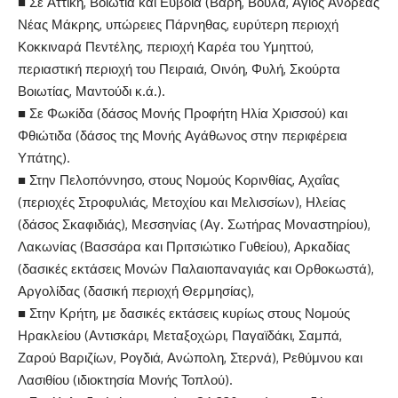
■ Σε Αττική, Βοιωτία και Εύβοια (Βάρη, Βούλα, Αγιος Ανδρέας
Νέας Μάκρης, υπώρειες Πάρνηθας, ευρύτερη περιοχή
Κοκκιναρά Πεντέλης, περιοχή Καρέα του Υμηττού,
περιαστική περιοχή του Πειραιά, Οινόη, Φυλή, Σκούρτα
Βοιωτίας, Μαντούδι κ.ά.).
■ Σε Φωκίδα (δάσος Μονής Προφήτη Ηλία Χρισσού) και
Φθιώτιδα (δάσος της Μονής Αγάθωνος στην περιφέρεια
Υπάτης).
■ Στην Πελοπόννησο, στους Νομούς Κορινθίας, Αχαΐας
(περιοχές Στροφυλιάς, Μετοχίου και Μελισσίων), Ηλείας
(δάσος Σκαφιδιάς), Μεσσηνίας (Αγ. Σωτήρας Μοναστηρίου),
Λακωνίας (Βασσάρα και Πριτσιώτικο Γυθείου), Αρκαδίας
(δασικές εκτάσεις Μονών Παλαιοπαναγιάς και Ορθοκωστά),
Αργολίδας (δασική περιοχή Θερμησίας),
■ Στην Κρήτη, με δασικές εκτάσεις κυρίως στους Νομούς
Ηρακλείου (Αντισκάρι, Μεταξοχώρι, Παγαϊδάκι, Σαμπά,
Ζαρού Βαριζίων, Ρογδιά, Ανώπολη, Στερνά), Ρεθύμνου και
Λασιθίου (ιδιοκτησία Μονής Τοπλού).