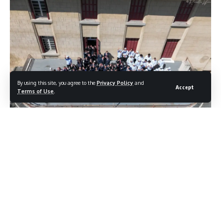
By using this site, you agree to the
Privacy Policy
and
Accept
Terms of Use
.
«Μια ιστορική αναμνηστική στιγμή για τη Σ.Α.Ε.Κ. Τουρισμού
Νοτίου Αιγαίου –
Ρόδος»
Σε ιδιαίτερα συγκινητικό και συμβολικό κλίμα
πραγματοποιήθηκε η επετειακή
αναμνηστική φωτογράφηση της Σ.Α.Ε.Κ. Τουρισμού Νοτίου