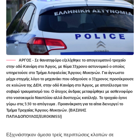
ΑΡΓΟΣ - Σε θανατηφόρο εξελίχθηκε το απογευματινό τροχαίο
στην οδό Κανάρη στο Άργος, με θύμα 33χρονο αστυνομικό ο οποίος
υπηρετούσε στο Τμήμα Ασφαλείας Άργους-Μυκηνών. Για άγνωστο
μέχρι στιγμής λόγο το μηχανάκι που οδηγούσε ο 33χρονος προσέκρουσε
σε κολώνα της ΔΕΗ, στην οδό Κανάρη στο Άργος, με αποτέλεσμα τον
σοβαρό τραυματισμό του. Ο άτυχος άνδρας μεταφέρθηκε με ασθενοφόρο
στο νοσοκομείο Ναυπλίου αλλά δυστυχώς κατέληξε. Το τροχαίο έγινε
γύρω στις 5:30 το απόγευμα . Προανάκριση για τα αίτια διενεργεί το
Τμήμα Τροχαίας Άργους-Μυκηνών. (ΒΑΣΙΛΗΣ
ΠΑΠΑΔΟΠΟΥΛΟΣ/EUROKINISSI)
Εξιχνιάστηκαν άμεσα τρείς περιπτώσεις κλοπών σε