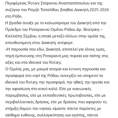
Περιφέρειας
Rotary
Στέφανου Αναστασόπουλου και της
συζύγου του Ραχήλ Τοπαλίδου, βοηθού Διοικητή 2025-202
6
στη Ρόδο
.
Η βραδιά άνοιξε με το καλωσόρισμα του Διοικητή από την
Πρόεδρο του Ροταριανού Ομίλου Ρόδου Δρ. Βεατρίκη –
Καλλιόπη Σέρβου, η οποία μεταξύ άλλων στην ομιλία της,
απευθυνόμενη στον Διοικητή,
ανέφερε
:
«
Η παρουσία σου εδώ, Διοικητά, αποτελεί για όλους εμάς,
πηγή έμπνευσης στη Ροταριανή μας πορεία και πίστης στις
αξίες και στα ιδανικά του
Rotary
.
Ο Όμιλός μας, με μακρά ιστορία και έντονη παρουσία και
προσφορά στο νησί της Ρόδου, συνεχίζει να υπηρετεί τα
ιδανικά του Rotary, την προσφορά, την ηθική, την ηγεσία και
την αφοσίωση στο κοινό καλό. Είτε με κοινωνικές
παρεμβάσεις, είτε με εκπαιδευτικές πρωτοβουλίες, είτε με
περιβαλλοντικές δράσεις, είτε με δράσεις που αφορούν τη
στήριξη δομών του νησιού, είμαστε πάντα παρόντες με
αίσθημα ευθύνης, συλλογικότητας και αγάπης, πάντα