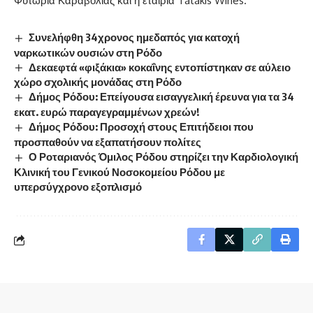
Φυτώρια
Καραβόλιας και
η εταιρία
Tatakis
Wines
.
Συνελήφθη 34χρονος ημεδαπός για κατοχή
ναρκωτικών ουσιών στη Ρόδο
Δεκαεφτά «φιξάκια» κοκαΐνης εντοπίστηκαν σε αύλειο
χώρο σχολικής μονάδας στη Ρόδο
Δήμος Ρόδου: Επείγουσα εισαγγελική έρευνα για τα 34
εκατ. ευρώ παραγεγραμμένων χρεών!
Δήμος Ρόδου: Προσοχή στους Επιτήδειοι που
προσπαθούν να εξαπατήσουν πολίτες
Ο Ροταριανός Όμιλος Ρόδου στηρίζει την Καρδιολογική
Κλινική του Γενικού Νοσοκομείου Ρόδου με
υπερσύγχρονο εξοπλισμό