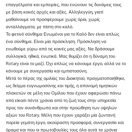
επαγγέλματα και εμπειρίες, που ενώνουν τις δυνάμεις τους
με βάση κοινές αρχές και αξίες. Αλληλεγγύη, γιατί
μαθαίνουμε να προσφέρουμε χωρίς όρι
α
, χωρίς
ανταλλάγματα, με πίστη στο καλό.
Το φετινό σύνθημα
Ενωμένοι για το Καλό
δεν είναι απλώς
ένα σύνθημα. Είναι μία πρόσκληση. Πρόσκληση να
ενωθούμε γύρω από τις κοινές μας αξίες. Να δράσουμε
συλλογικά, ηθικά, ενωτικά. Μας θυμίζει ότι η δύναμη του
Rotary
είναι
το
μαζί
. Όχι απλώς να κάνουμε έργο, αλλά να το
κάνουμε με συνεργασία και εμπιστοσύνη.
Μετά το πέρας της ομιλίας του Διοικητού,
πραγματοποιήθηκε
,
ως δείγμα ευγνωμοσύνης και τιμής,
η απονομή τιμητικών
πλακετών
σε μέλη του Ομίλου που έχουν αφιερώσει πάνω
από είκοσι πέντε χρόνια από τη ζωή τους στην υπηρεσία
προς τον συνάνθρωπο και στην προώθηση των υψηλών
αξιών του
Rotary
. Μέλη που έχουν χαράξει μία ζωντανή
πορεία γεμάτη έργο, ακούραστη προσφορά, συνεργασία και
όραμα και που οι πρωτοβουλίες τους όλα αυτά τα χρόνια