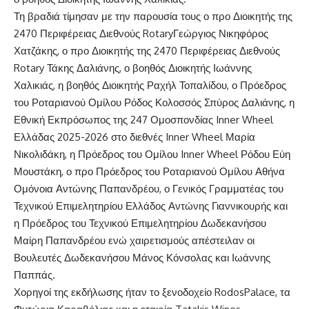
Τη βραδιά τίμησαν με την παρουσία τους
ο προ Διοικητής της
2470 Περιφέρειας Διεθνούς
Rotary
Γεώργιος Νικηφόρος
Χατζάκης, ο προ Διοικητής της 2470 Περιφέρειας Διεθνούς
Rotary
Τάκης Δαλιάνης, ο βοηθός Διοικητής Ιωάννης
Χαλικιάς, η βοηθός Διοικητής Ραχήλ Τοπαλίδου, ο Πρόεδρος
του Ροταριανού Ομίλου Ρόδος Κολοσσός Σπύρος Δαλιάνης, η
Εθνική Εκπρόσωπος της 247 Ομοσπονδίας
Inner
Wheel
Ελλάδας 2025-2026 στο διεθνές
Inner
Wheel
Μαρία
Νικολιδάκη
,
η Πρόεδρος
του Ομίλου
Inner
Wheel
Ρόδου Εύη
Μουστάκη, ο προ Πρόεδρος του Ροταριανού Ομίλου Αθ
ήνα
Ομόνοια Αντώνης Παπανδρέου,
ο
Γενικός Γραμματέας του
Τ
εχνικού Επιμελητηρίου Ελλάδος
Αντώνης Γιαννικουρής και
η Πρόεδρος του
Τεχνικού Επιμελητηρίου
Δωδεκανήσου
Μαίρη Παπανδρέου
ενώ χαιρετισμούς απέστειλαν οι
Βουλευτές Δωδεκανήσου Μάνος Κόνσολας και Ιωάννης
Παππάς
.
Χορηγοί της εκδήλωσης ήταν
το ξενοδοχείο
Rodos
Palace
,
τα