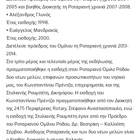
2005 και βοηθός Διοικητής τη Ροταριανή χρονιά 2007-2008.
•
Αλέξανδρος Γλυνός
Έτος εισδοχής: 1998.
•
Ευάγγελος Μανδρακός
Έτος εισδοχής: 2000.
Διετέλεσε πρόεδρος του Ομίλου
τη Ροταριανή χρονιά 2013-
2014.
Στο τρίτο μέρος
και τελευταίο μέρος της εκδήλωσης
πραγματοποιήθηκε η εισδοχή στον Ροταριανό Όμιλο Ρόδου
δυο νέων μελών, επιφανών προσωπικοτήτων του νησιού
μας, του Κωνσταντίνου Πρέντζα, επιχειρηματία, και της
Στυλιανής Ρουμπέτη, Δικηγόρου.
Η εισδοχή του
Κωνσταντίνου Πρέντζα πραγματοποιήθηκε από τον Διοικητή
της 2475 Περιφέρειας
Rotary
, Στέφανο Αναστασόπουλο, ενώ
η εισδοχή της Στυλιανής Ρουμπέτη έγινε από την Πρόεδρο
του Ροταριανού Ομίλου Ρόδου, Δρ. Βεατρίκη – Καλλιόπη
Σέρβου
.
Ανάδοχος Ροταριανός και των δυο νέων μελών είναι
ο βοηθός Διοικητής Ιωάννης Χαλικιάς.