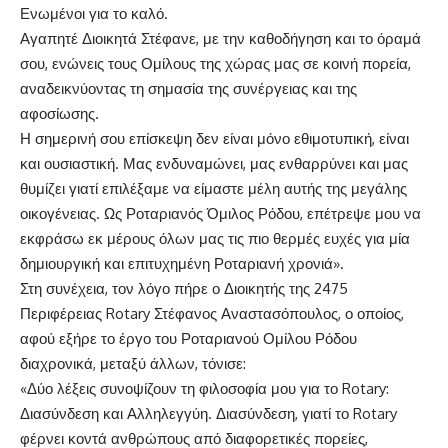
Ενωμένοι για το καλό
.
Αγαπητέ Διοικητά Στέφανε, με την καθοδήγηση και το όραμά
σου, ενώνεις τους Ομίλους της χώρας μας σε κοινή πορεία,
αναδεικνύοντας τη σημασία της συνέργειας και της
αφοσίωσης.
Η σημερινή σου επίσκεψη δεν είναι μόνο εθιμοτυπική, είναι
και ουσιαστική. Μας ενδυναμώνει, μας ενθαρρύνει και μας
θυμίζει γιατί επιλέξαμε να είμαστε μέλη αυτής της μεγάλης
οικογένειας. Ως Ροταριανός Όμιλος Ρόδου, επέτρεψε μου να
εκφράσω εκ μέρους όλων μας τις πιο θερμές ευχές για μία
δημιουργική και επιτυχημένη Ροταριανή χρονιά
»
.
Στη συνέχεια, τον λόγο πήρε ο Διοικητής της 2475
Περιφέρειας
Rotary
Στέφανος Αναστασόπουλος, ο οποίος,
αφού εξήρε το έργο του Ροταριανού Ομίλου Ρόδου
διαχρονικά,
μεταξύ άλλων, τόνισε:
«Δύο λέξεις συνοψίζουν τη φιλοσοφία μου για το
Rotary
:
Διασύνδεση και Αλληλεγγύη. Διασύνδεση, γιατί το
Rotary
φέρνει κοντά ανθρώπους από διαφορετικές πορείες,