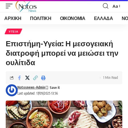
Aa
Font
Resizer
ΑΡΧΙΚΗ
ΠΟΛΙΤΙΚΗ
ΟΙΚΟΝΟΜΙΑ
ΕΛΛΑΔΑ
ΝΟ
ΥΓΕΙΑ
Επιστήμη-Υγεία: Η μεσογειακή
διατροφή μπορεί να μειώσει την
ουλίτιδα
1 Min Read
Notosnews-Admin
Last updated: 17/09/2025 13:56