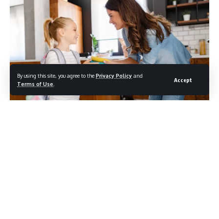
By using this site, you agree to the
Privacy Policy
and
Accept
Terms of Use
.
Το κολατσιό στο σχολείο αποτελεί τον ακρογωνιαίο λίθο για
καλύτερη συγκέντρωση, ενέργεια και διάθεση. Για αυτό, η
κυρία Φλώρα Λουκιανού, Κλινική Διαιτολόγος – Αθλητική
Διατροφολόγος, δίνει πρακτικές συμβουλές σε κάθε γονιό
που θέλει να προσφέρει το καλύτερο στο παιδί του
Με την έναρξη της νέας σχολικής χρονιάς, το ερώτημα «
τι θα
πάρει το παιδί στο σχολείο;
» απασχολεί καθημερινά τους
περισσότερους γονείς.
Το κολατσιό δεν είναι απλώς