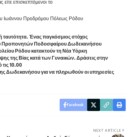
ς είτε επισκεπτόμενοι το
γίου Ιωάννου Προδρόμου Πόλεως Ρόδου
κή ταυτότητα. Ένας παγκόσμιος στόχος
μου Προπονητών Ποδοσφαίρου Δωδεκανήσου
ολείου Ρόδου κατακτούν τη Νέα Υόρκη
ψης της Βίας κατά των Γυναικών. Δράσεις στην
 τις 10.00
 της Δωδεκανήσου για να πληρωθούν οι υπηρεσίες
Facebook
NEXT ARTICLE