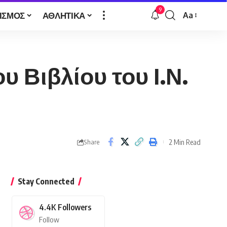
9
ΙΣΜΟΣ
ΑΘΛΗΤΙΚΑ
Aa
Font
Resizer
 Βιβλίου του Ι.Ν.
2 Min Read
Share
Stay Connected
4.4K
Followers
Follow