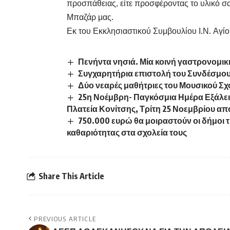
προσπάθειας, είτε προσφέροντας το υλικό σα
Μπαζάρ μας.
Εκ του Εκκλησιαστικού Συμβουλίου Ι.Ν. Α
Πενήντα νησιά. Μία κοινή γαστρονομι
Συγχαρητήρια επιστολή του Συνδέσ
Δύο νεαρές μαθήτριες του Μουσικού Σχ
25η Νοέμβρη- Παγκόσμια Ημέρα Εξάλει
Πλατεία Κονίτσης, Τρίτη 25 Νοεμβρίου από
750.000 ευρώ θα μοιραστούν οι δήμοι
καθαριότητας στα σχολεία τους
Share This Article
PREVIOUS ARTICLE