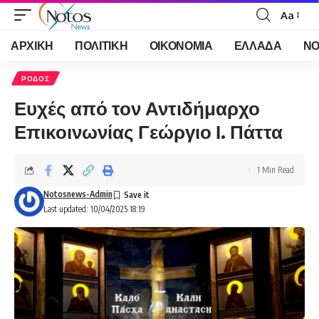
Aa
Font
Resizer
ΑΡΧΙΚΗ
ΠΟΛΙΤΙΚΗ
ΟΙΚΟΝΟΜΙΑ
ΕΛΛΑΔΑ
ΝΟ
ΡΟΔΟΣ
Ευχές από τον Αντιδήμαρχο
Επικοινωνίας Γεώργιο Ι. Πάττα
1 Min Read
Notosnews-Admin
Last updated: 10/04/2025 18:19