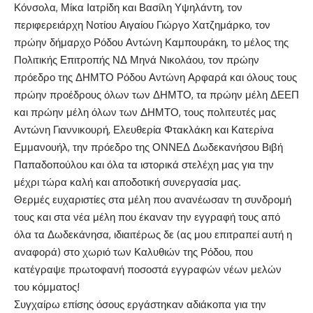
Κόνσολα, Μίκα Ιατρίδη και Βασίλη Υψηλάντη, τον
περιφερειάρχη Νοτίου Αιγαίου Γιώργο Χατζημάρκο, τον
πρώην δήμαρχο Ρόδου Αντώνη Καμπουράκη, το μέλος της
Πολιτικής Επιτροπής ΝΔ Μηνά Νικολάου, τον πρώην
πρόεδρο της ΔΗΜΤΟ Ρόδου Αντώνη Αρφαρά και όλους τους
πρώην προέδρους όλων των ΔΗΜΤΟ, τα πρώην μέλη ΔΕΕΠ
και πρώην μέλη όλων των ΔΗΜΤΟ, τους πολιτευτές μας
Αντώνη Γιαννικουρή, Ελευθερία Φτακλάκη και Κατερίνα
Εμμανουήλ, την πρόεδρο της ΟΝΝΕΔ Δωδεκανήσου Βιβή
Παπαδοπούλου και όλα τα ιστορικά στελέχη μας για την
μέχρι τώρα καλή και αποδοτική συνεργασία μας.
Θερμές ευχαριστίες στα μέλη που ανανέωσαν τη συνδρομή
τους και στα νέα μέλη που έκαναν την εγγραφή τους από
όλα τα Δωδεκάνησα, ιδιαιτέρως δε (ας μου επιτραπεί αυτή η
αναφορά) στο χωριό των Καλυθιών της Ρόδου, που
κατέγραψε πρωτοφανή ποσοστά εγγραφών νέων μελών
του κόμματος!
Συγχαίρω επίσης όσους εργάστηκαν αδιάκοπα για την