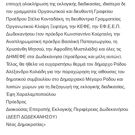
επιτυχή ολοκλήρωση της εκλογικής διαδικασίας, ιδιαίτερα δε
τον γραμματέα Οργανωτικού και διευθυντή Γραφείου
Προέδρου Στέλιο Κονταδάκη, τη διευθύντρια Γραμματείας
Οργανωτικού Κλαίρη Ξεφτέρη, την ΚΕΦΕ, την ΕΦ.Ε.Ε.Π.
Δωδεκανήσου (τον πρόεδρο Κωνσταντίνο Κούρταλη, την
Αναπληρωματική πρόεδρο Βασιλική Παπαγεωργίου, τη
Χρυσάνθη Μητσού, την Αφροδίτη Μυστιλιάδη) και όλες τις
ΔΗΜΕΦΕ στα Δωδεκάνησα (προέδρους και μέλη αυτών).
Τέλος, θα ήθελα να ευχαριστήσω θερμά τον δήμαρχο Ρόδου
Αλέξανδρο Κολιάδη για την παραχώρηση της αίθουσας του
δημοτικού συμβουλίου στο Δημαρχιακό Μέγαρο Ρόδου και
λοιπών χώρων για τη διεξαγωγή της εκλογικής διαδικασίας.
Έφη Χαραλαμποπούλου
Πρόεδρος
Διοικούσας Επιτροπής Εκλογικής Περιφέρειας Δωδεκανήσου
(ΔΕΕΠ ΔΩΔΕΚΑΝΗΣΟΥ)
Νέας Δημοκρατίας»