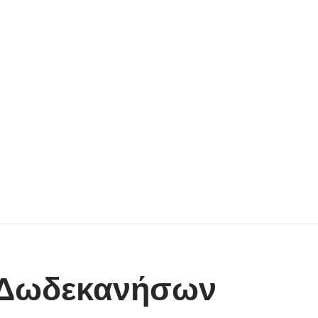
ν Δωδεκανήσων