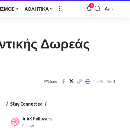
9
ΙΣΜΟΣ
ΑΘΛΗΤΙΚΑ
Aa
Font
Resizer
οντικής Δωρεάς
2 Min Read
Share
Stay Connected
4.4K
Followers
Follow