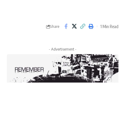
1 Min Read
Share
- Advertisement -