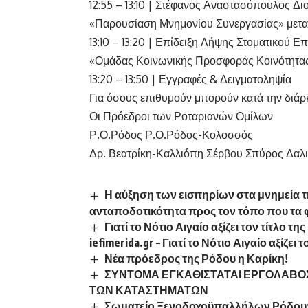
12:55 – 13:10 | Στέφανος Αναστασόπουλος Δ
«Παρουσίαση Μνημονίου Συνεργασίας» μετα
13:10 – 13:20 | Επίδειξη Λήψης Στοματικού 
«Ομάδας Κοινωνικής Προσφοράς Κοινότητα
13:20 – 13:50 | Εγγραφές & Δειγματοληψία
Για όσους επιθυμούν μπορούν κατά την διάρ
Οι Πρόεδροι των Ροταριανών Ομίλων
Ρ.Ο.Ρόδος Ρ.Ο.Ρόδος-Κολοσσός
Δρ. Βεατρίκη-Καλλιόπη Σέρβου Σπύρος Δαλ
Η αύξηση των εισιτηρίων στα μνημεία 
ανταποδοτικότητα προς τον τόπο που τα φ
Γιατί το Νότιο Αιγαίο αξίζει τον τίτλο
iefimerida.gr
–
Γιατί το Νότιο Αιγαίο αξίζε
Νέα πρόεδρος της Ρόδου η Καρίκη!
ΣΥΝΤΟΜΑ ΕΓΚΑΘΙΣΤΑΤΑΙ ΕΡΓΟΛΑΒΟΣ
ΤΩΝ ΚΑΤΑΣΤΗΜΑΤΩΝ
Σωματείο Ξενοδοχοϋπαλλήλων Ρόδου: «Ο