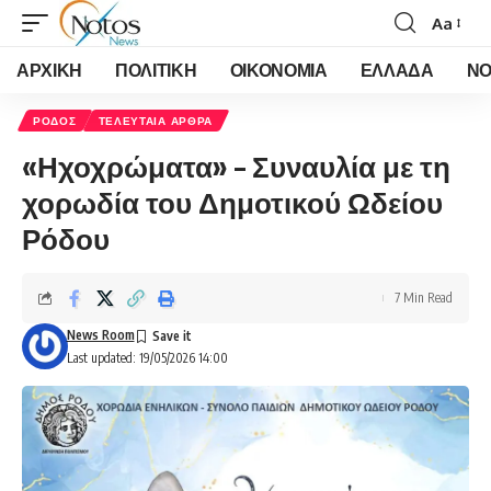
Aa
Font
Resizer
ΑΡΧΙΚΗ
ΠΟΛΙΤΙΚΗ
ΟΙΚΟΝΟΜΙΑ
ΕΛΛΑΔΑ
ΝΟ
ΡΟΔΟΣ
ΤΕΛΕΥΤΑΙΑ ΑΡΘΡΑ
«Ηχοχρώματα» – Συναυλία με τη
χορωδία του Δημοτικού Ωδείου
Ρόδου
7 Min Read
News Room
Last updated: 19/05/2026 14:00