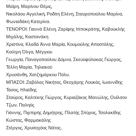
Μαίρη, Μαρίνου Θέμις,
Νικολάου Αγγελική, Ροδίτη Ελένη, Σταυροπούλου Μαρίνα,
Φωνιαδάκη Κατερίνα.
ΤΕΝΟΡΟΙ: Γιαννά Ελένη, Ζαρίφης Ιπποκράτης, Καβουκλής
Μιχάλης, Καστανάκη
Χριστίνα, Κλαδά Άννα Μαρία, Κουμούλης Αποστόλης,
Κούτρη Όλγα, Μέγγιου
Γεωργία, Παναγοπούλου Δόμνα, Σκευοφύλακας Γιώργος,
Τέλλη Μαρία, Τηλιακού
Χρυσάνθη, Χατζημάρκου Πόλυ.
ΜΠΑΣΟΙ: Ζαβόλας Νικήτας, Θεοχάρης Λουκάς, Ιωαννίδης
Τάσος, Ηλιάδης
Σταύρος, Καλτέκης Γιώργος, Κυριαζάκος Μανώλης, Ουίλσον
Τζων, Παληός
Γιάννης, Πιρπιρής Δημήτρης, Πλατής Σπύρος, Τσολακίδης
Κώστας, Φαρμακάλης
Στέργος, Χρυσοχόος Νάτος.