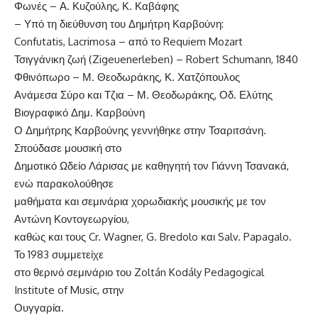
Φωνές – Α. Κυζούλης, Κ. Καβάφης
– Υπό τη διεύθυνση του Δημήτρη Καρβούνη:
Confutatis, Lacrimosa – από το Requiem Mozart
Τσιγγάνικη ζωή (Zigeuenerleben) – Robert Schumann, 1840
Φθινόπωρο – Μ. Θεοδωράκης, Κ. Χατζόπουλος
Ανάμεσα Σύρο και Τζια – Μ. Θεοδωράκης, Οδ. Ελύτης
Βιογραφικό Δημ. Καρβούνη
Ο Δημήτρης Καρβούνης γεννήθηκε στην Τσαριτσάνη.
Σπούδασε μουσική στο
Δημοτικό Ωδείο Λάρισας με καθηγητή τον Γιάννη Τσανακά,
ενώ παρακολούθησε
μαθήματα και σεμινάρια χορωδιακής μουσικής με τον
Αντώνη Κοντογεωργίου,
καθώς και τους Cr. Wagner, G. Bredolo και Salv. Papagalo.
Το 1983 συμμετείχε
στο θερινό σεμινάριο του Zoltán Kodály Pedagogical
Institute of Music, στην
Ουγγαρία.