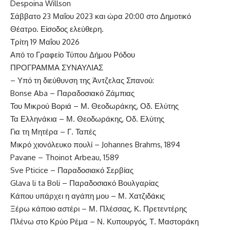
Despoina Willson
Σάββατο 23 Μαΐου 2023 και ώρα 20:00 στο Δημοτικό
Θέατρο. Είσοδος ελεύθερη.
Τρίτη 19 Μαΐου 2026
Από το Γραφείο Τύπου Δήμου Ρόδου
ΠΡΟΓΡΑΜΜΑ ΣΥΝΑΥΛΙΑΣ
– Υπό τη διεύθυνση της Άντζελας Σπανού:
Bonse Aba – Παραδοσιακό Ζάμπιας
Του Μικρού Βοριά – Μ. Θεοδωράκης, Οδ. Ελύτης
Τα Ελληνάκια – Μ. Θεοδωράκης, Οδ. Ελύτης
Για τη Μητέρα – Γ. Ταπές
Μικρό χιονόλευκο πουλί – Johannes Brahms, 1894
Pavane – Thoinot Arbeau, 1589
Sve Pticice – Παραδοσιακό Σερβίας
Glava li ta Boli – Παραδοσιακό Βουλγαρίας
Κάπου υπάρχει η αγάπη μου – Μ. Χατζιδάκις
Ξέρω κάποιο αστέρι – Μ. Πλέσσας, Κ. Πρετεντέρης
Πλένω στο Κρύο Ρέμα – Ν. Κυπουργός, Τ. Μαστοράκη