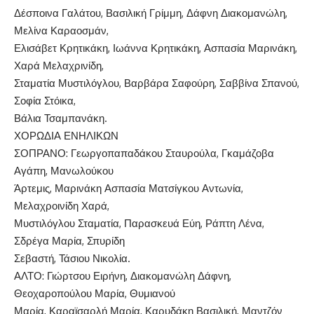
Δέσποινα Γαλάτου, Βασιλική Γρίμμη, Δάφνη Διακομανώλη,
Μελίνα Καραοσμάν,
Ελισάβετ Κρητικάκη, Ιωάννα Κρητικάκη, Ασπασία Μαρινάκη,
Χαρά Μελαχρινίδη,
Σταματία Μυστιλόγλου, Βαρβάρα Σαφούρη, Σαββίνα Σπανού,
Σοφία Στόικα,
Βάλια Τσαμπανάκη.
ΧΟΡΩΔΙΑ ΕΝΗΛΙΚΩΝ
ΣΟΠΡΑΝΟ: Γεωργοπαπαδάκου Σταυρούλα, Γκαμάζοβα
Αγάπη, Μανωλούκου
Άρτεμις, Μαρινάκη Ασπασία Ματσίγκου Αντωνία,
Μελαχροινίδη Χαρά,
Μυστιλόγλου Σταματία, Παρασκευά Εύη, Ράπτη Λένα,
Σδρέγα Μαρία, Σπυρίδη
Σεβαστή, Τάσιου Νικολία.
ΑΛΤΟ: Γιώρτσου Ειρήνη, Διακομανώλη Δάφνη,
Θεοχαροπούλου Μαρία, Θυμιανού
Μαρία, Καραϊσαρλή Μαρία, Καρυδάκη Βασιλική, Μαντζόν