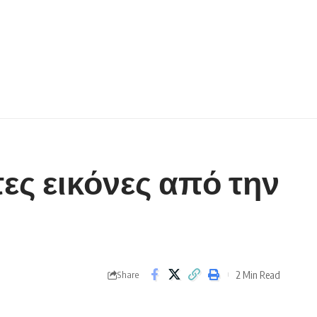
τες εικόνες από την
2 Min Read
Share