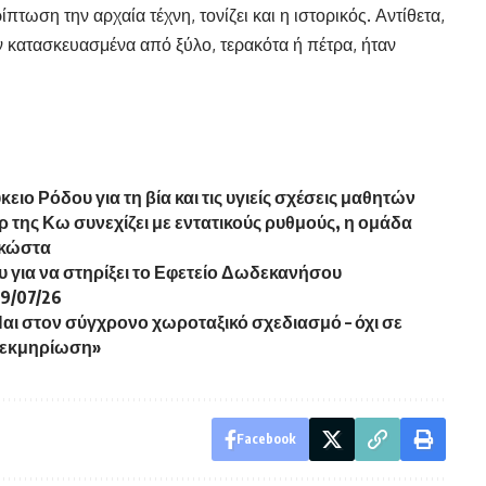
τωση την αρχαία τέχνη, τονίζει και η ιστορικός. Αντίθετα,
ταν κατασκευασμένα από ξύλο, τερακότα ή πέτρα, ήταν
ο Ρόδου για τη βία και τις υγιείς σχέσεις μαθητών
ρ της Κω συνεχίζει με εντατικούς ρυθμούς, η ομάδα
ακώστα
 για να στηρίξει το Εφετείο Δωδεκανήσου
9/07/26
Ναι στον σύγχρονο χωροταξικό σχεδιασμό – όχι σε
 τεκμηρίωση»
Facebook