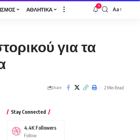
9
ΙΣΜΟΣ
ΑΘΛΗΤΙΚΑ
Aa
Font
Resizer
τορικού για τα
α
2 Min Read
Share
Stay Connected
4.4K
Followers
Follow