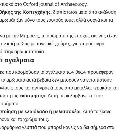
τυακά στο Oxford Journal of Archaeology.
θήκης της Κοπεγχάγης
, διαπίστωσε μετά από ανάλυση
αρωμάτιζαν μόνο τους εαυτούς τους, αλλά συχνά και τα
να με την Μπρόενς, τα αρώματα της εποχής εκείνης είχαν
αν κρέμα. Στις μεσογειακές χώρες, για παράδειγμα,
ό στην αρωματοποιία.
ά αγάλματα
ες
που κοσμούσαν τα αγάλματα των θεών προσέφεραν
αι τα αρώματα αυτά βέβαια δεν μπορούν να εντοπιστούν
ονίσεις τους και αντίγραφά τους από μέταλλα, τερακότα και
νωστή ως «
κόσμησις
». Αυτή περιελάμβανε και τον
οσμήματα.
ποίηση με ελαιόλαδο ή μελισσοκέρι.
Αυτό τα έκανε
ρονα και το χρώμα τους.
μαρμάρινα γλυπτά που μπορεί κανείς να δει σήμερα στα