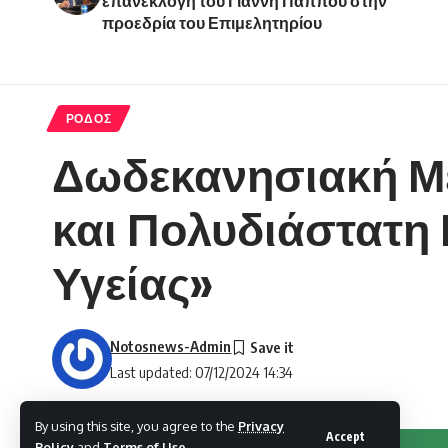
επανεκλογή του Γιάννη Πάππου στην
προεδρία του Επιμελητηρίου
ΡΟΔΟΣ
Δωδεκανησιακή Μέ
και Πολυδιάστατη 
Υγείας»
Notosnews-Admin
Last updated: 07/12/2024 14:34
By using this site, you agree to the
Privacy
Accept
Policy
and
Terms of Use
.