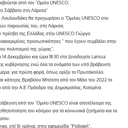
βεύεται από τον ´Ομιλο UNESCO.
το Σάββατο στη Λάρισα”
ς Λουλουδάκη θα προχωρήσει ο ´Όμιλος UNESCO στο
τών παρουσίας του, στη Λάρισα.
τον πρέσβη της Ελλάδας στην UNESCO Γιώργο
ιακεκριμένες προσωπικότητες ” που έχουν συμβάλει στην
του πολιτισμού της χώρας”.
4 Δεκεμβρίου και ώρα 18:30 στο ξενοδοχείο Larissa
ης κυβέρνησης ενώ όλα τα ονόματα των υπό βράβευση
μέρα, για πρώτη φορά, όπως ορίζει το Πρωτόκολλο.
ι κάτοχος Βραβείου Μπότση από τον Μάιο του 2022 το
 από την Α.Ε Πρόεδρο της Δημοκρατίας, Κατερίνα
βράβευση από τον ´Ομιλο UNESCO είναι αποτέλεσμα της
σθητοποίηση του κόσμου για τα κοινωνικά ζητήματα και τα
ήσου.
ηκε, επί 16 χρόνια, στην εφημερίδα “Ροδιακή”.