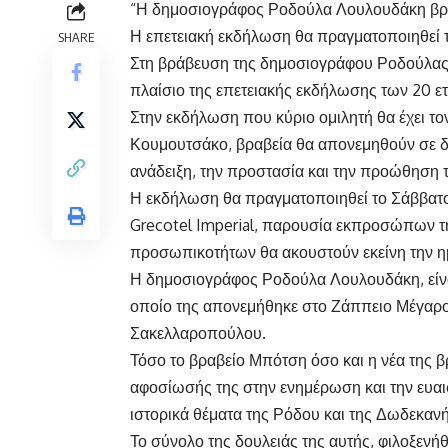
“Η δημοσιογράφος Ροδούλα Λουλουδάκη βρα
Η επετειακή εκδήλωση θα πραγματοποιηθεί 
SHARE
Στη βράβευση της δημοσιογράφου Ροδούλα
πλαίσιο της επετειακής εκδήλωσης των 20 ε
Στην εκδήλωση που κύριο ομιλητή θα έχει 
Κουμουτσάκο, βραβεία θα απονεμηθούν σε δ
ανάδειξη, την προστασία και την προώθηση 
Η εκδήλωση θα πραγματοποιηθεί το Σάββατο 1
Grecotel Imperial, παρουσία εκπροσώπων τ
προσωπικοτήτων θα ακουστούν εκείνη την η
Η δημοσιογράφος Ροδούλα Λουλουδάκη, είνα
οποίο της απονεμήθηκε στο Ζάππειο Μέγαρο
Σακελλαροπούλου.
Τόσο το βραβείο Μπότση όσο και η νέα της 
αφοσίωσής της στην ενημέρωση και την ευαι
ιστορικά θέματα της Ρόδου και της Δωδεκαν
Το σύνολο της δουλειάς της αυτής, φιλοξενήθ