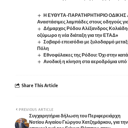
Η ΕΥΘΥΤΑ-ΠΑΡΑΤΗΡΗΤΗΡΙΟ ΟΔΙΚΗΣ Α
Αναστάσιμες λαμπάδες στους οδηγούς για
Δήμαρχος Ρόδου Αλέξανδρος Κολιάδης:
οξύμωρο η νέα διάταξη για την ΕΤΑΔ»
Σοβαρό επεισόδιο με ξυλοδαρμό μεταξ
Πόλη
Εθνοφύλακες της Ρόδου: Όχι στην κα
Ανοδική η κίνηση στα αεροδρόμια υπό τ
Share This Article
PREVIOUS ARTICLE
Συγχαρητήρια δήλωση του Περιφερειάρχη
Νοτίου Αιγαίου Γιώργου Χατζημάρκου, για την