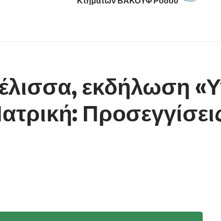
Κτημάτων ΒΑΚΟΥΦ Ρόδου
λισσα, εκδήλωση «Υ
Ιατρική: Προσεγγίσει