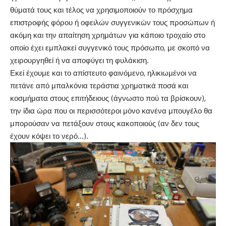
θύματά τους και τέλος να χρησιμοποιούν το πρόσχημα
επιστροφής φόρου ή οφειλών συγγενικών τους προσώπων ή
ακόμη και την απαίτηση χρημάτων για κάποιο τροχαίο στο
οποίο έχει εμπλακεί συγγενικό τους πρόσωπο, με σκοπό να
χειρουργηθεί ή να αποφύγει τη φυλάκιση.
Εκεί έχουμε και το απίστευτο φαινόμενο, ηλικιωμένοι να
πετάνε από μπαλκόνια τεράστια χρηματικά ποσά και
κοσμήματα στους επιτήδειους (άγνωστο πού τα βρίσκουν),
την ίδια ώρα που οι περισσότεροι μόνο κανένα μπουγέλο θα
μπορούσαν να πετάξουν στους κακοποιούς (αν δεν τους
έχουν κόψει το νερό…).