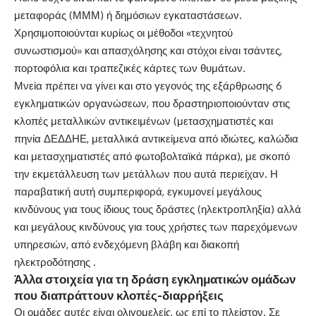
μεταφοράς (ΜΜΜ) ή δημόσιων εγκαταστάσεων.
Χρησιμοποιούνται κυρίως οι μέθοδοι «τεχνητού
συνωστισμού» και απασχόλησης και στόχοι είναι τσάντες,
πορτοφόλια και τραπεζικές κάρτες των θυμάτων.
Μνεία πρέπει να γίνει και στο γεγονός της εξάρθρωσης 6
εγκληματικών οργανώσεων, που δραστηριοποιούνταν στις
κλοπές μεταλλικών αντικειμένων (μετασχηματιστές και
πηνία ΔΕΔΔΗΕ, μεταλλικά αντικείμενα από ιδιώτες, καλώδια
και μετασχηματιστές από φωτοβολταϊκά πάρκα), με σκοπό
την εκμετάλλευση των μετάλλων που αυτά περιείχαν. Η
παραβατική αυτή συμπεριφορά, εγκυμονεί μεγάλους
κινδύνους για τους ίδιους τους δράστες (ηλεκτροπληξία) αλλά
και μεγάλους κινδύνους για τους χρήστες των παρεχόμενων
υπηρεσιών, από ενδεχόμενη βλάβη και διακοπή
ηλεκτροδότησης .
Άλλα στοιχεία για τη δράση εγκληματικών ομάδων
που διαπράττουν κλοπές-διαρρήξεις
Οι ομάδες αυτές είναι ολιγομελείς, ως επί το πλείστον. Σε