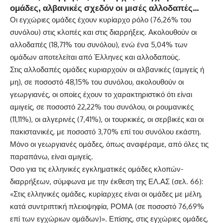
ομάδες, αλβανικές σχεδόν οι μισές αλλοδαπές…
Οι εγχώριες ομάδες έχουν κυρίαρχο ρόλο (76,26% του
συνόλου) στις κλοπές και στις
διαρρήξεις
. Ακολουθούν οι
αλλοδαπές (18,71% του συνόλου), ενώ ένα 5,04% των
ομάδων αποτελείται από Έλληνες και αλλοδαπούς.
Στις αλλοδαπές ομάδες κυριαρχούν οι αλβανικές (αμιγείς ή
μη), σε ποσοστό 48,15% του συνόλου, ακολουθούν οι
γεωργιανές, οι οποίες έχουν το χαρακτηριστικό ότι είναι
αμιγείς, σε ποσοστό 22,22% του συνόλου, οι ρουμανικές
(11,11%), οι αλγερινές (7,41%), οι τουρκικές, οι σερβικές και οι
πακιστανικές, με ποσοστό 3,70% επί του συνόλου εκάστη.
Μόνο οι γεωργιανές ομάδες, όπως αναφέραμε, από όλες τις
παραπάνω, είναι αμιγείς.
Όσο για τις ελληνικές εγκληματικές ομάδες κλοπών-
διαρρήξεων, σύμφωνα με την έκθεση της ΕΛ.ΑΣ (σελ. 66):
«Στις ελληνικές ομάδες, κυρίαρχες είναι οι ομάδες με μέλη,
κατά συντριπτική πλειοψηφία, ΡΟΜΑ (σε ποσοστό 76,69%
επί των εγχώριων ομάδων)». Επίσης, στις εγχώριες ομάδες,