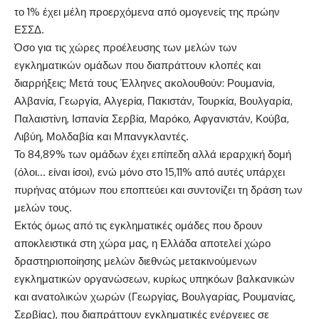
το 1% έχει μέλη προερχόμενα από ομογενείς της πρώην
ΕΣΣΔ.
Όσο για τις χώρες προέλευσης των μελών των
εγκληματικών ομάδων που διαπράττουν κλοπές και
διαρρήξεις; Μετά τους Έλληνες ακολουθούν: Ρουμανία,
Αλβανία, Γεωργία, Αλγερία, Πακιστάν, Τουρκία, Βουλγαρία,
Παλαιστίνη, Ισπανία Σερβία, Μαρόκο, Αφγανιστάν, Κούβα,
Λιβύη, Μολδαβία και Μπανγκλαντές.
Το 84,89% των ομάδων έχει επίπεδη αλλά ιεραρχική δομή
(όλοι… είναι ίσοι), ενώ μόνο στο 15,11% από αυτές υπάρχει
πυρήνας ατόμων που εποπτεύει και συντονίζει τη δράση των
μελών τους.
Εκτός όμως από τις εγκληματικές ομάδες που δρουν
αποκλειστικά στη χώρα μας, η Ελλάδα αποτελεί χώρο
δραστηριοποίησης μελών διεθνώς μετακινούμενων
εγκληματικών οργανώσεων, κυρίως υπηκόων βαλκανικών
και ανατολικών χωρών (Γεωργίας, Βουλγαρίας, Ρουμανίας,
Σερβίας), που διαπράττουν εγκληματικές ενέργειες σε