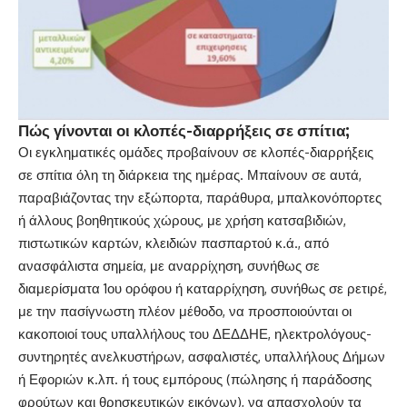
Πώς γίνονται οι κλοπές-διαρρήξεις σε σπίτια;
Οι εγκληματικές ομάδες προβαίνουν σε κλοπές-διαρρήξεις
σε σπίτια όλη τη διάρκεια της ημέρας. Μπαίνουν σε αυτά,
παραβιάζοντας την εξώπορτα, παράθυρα, μπαλκονόπορτες
ή άλλους βοηθητικούς χώρους, με χρήση κατσαβιδιών,
πιστωτικών καρτών, κλειδιών πασπαρτού κ.ά., από
ανασφάλιστα σημεία, με αναρρίχηση, συνήθως σε
διαμερίσματα 1ου ορόφου ή καταρρίχηση, συνήθως σε ρετιρέ,
με την πασίγνωστη πλέον μέθοδο, να προσποιούνται οι
κακοποιοί τους υπαλλήλους του ΔΕΔΔΗΕ, ηλεκτρολόγους-
συντηρητές ανελκυστήρων, ασφαλιστές, υπαλλήλους Δήμων
ή Εφοριών κ.λπ. ή τους εμπόρους (πώλησης ή παράδοσης
φρούτων και θρησκευτικών εικόνων), να απασχολούν τα