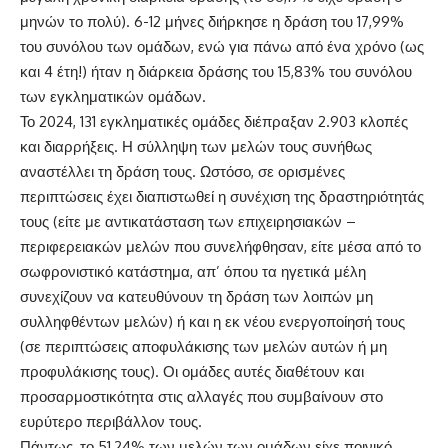
μηνών το πολύ). 6-12 μήνες διήρκησε η δράση του 17,99%
του συνόλου των ομάδων, ενώ για πάνω από ένα χρόνο (ως
και 4 έτη!) ήταν η διάρκεια δράσης του 15,83% του συνόλου
των εγκληματικών ομάδων.
Το 2024, 131 εγκληματικές ομάδες διέπραξαν 2.903 κλοπές
και διαρρήξεις. Η σύλληψη των μελών τους συνήθως
αναστέλλει τη δράση τους. Ωστόσο, σε ορισμένες
περιπτώσεις έχει διαπιστωθεί η συνέχιση της δραστηριότητάς
τους (είτε με αντικατάσταση των επιχειρησιακών –
περιφερειακών μελών που συνελήφθησαν, είτε μέσα από το
σωφρονιστικό κατάστημα, απ’ όπου τα ηγετικά μέλη
συνεχίζουν να κατευθύνουν τη δράση των λοιπών μη
συλληφθέντων μελών) ή και η εκ νέου ενεργοποίησή τους
(σε περιπτώσεις αποφυλάκισης των μελών αυτών ή μη
προφυλάκισης τους). Οι ομάδες αυτές διαθέτουν και
προσαρμοστικότητα στις αλλαγές που συμβαίνουν στο
ευρύτερο περιβάλλον τους.
Πάντως, το 51,24% των μελών των ομάδων είχε ποινικό