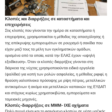
Κλοπές και διαρρήξεις σε καταστήματα και
επιχειρήσεις
Στις κλοπές που γίνονται την ημέρα σε καταστήματα ή
επιχειρήσεις, χρησιμοποιείται η μέθοδος της απασχόλησης ή
της απόκρυψης εμπορευμάτων σε ρουχισμό ή σακίδια που
είχαν μαζί τους τα μέλη των εγκληματικών ομάδων,
ορισμένα από τα οποία, κατά την ΕΛΑΣ έχουν «υψηλή
εξειδίκευση». Όταν οι κλοπές-διαρρήξεις γίνονται στη
διάρκεια της νύχτας χρησιμοποιούνται ειδικά εργαλεία
(ψαλίδια) για κοπή των ρολών ασφαλείας, η μέθοδος ριφιφί, η
θραύση υαλοπίνακα πρόσοψης με ρίψη πέτρας, μεταλλικών
αντικειμένων ή ακόμα και μεταλλικών καπακιών της ΕΥΔΑΠ
και στόχους κυρίως χρηματοκιβώτια, εμπορεύματα και
ταμειακές μηχανές.
Κλοπές-διαρρήξεις σε ΜΜΜ- ΙΧΕ οχήματα
Πολύ συχνό είναι και το φαινόμενο κλοπών σε μέσα μαζικής