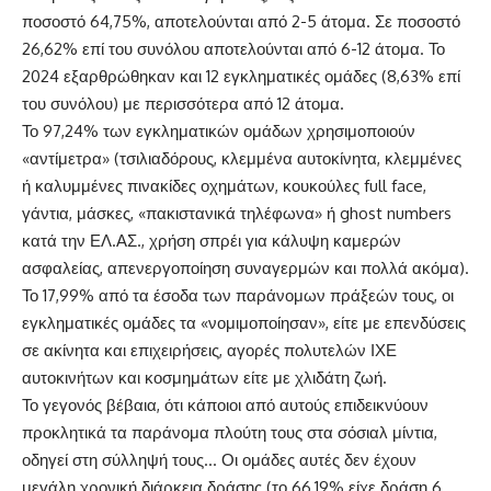
ποσοστό 64,75%, αποτελούνται από 2-5 άτομα. Σε ποσοστό
26,62% επί του συνόλου αποτελούνται από 6-12 άτομα. Το
2024 εξαρθρώθηκαν και 12 εγκληματικές ομάδες (8,63% επί
του συνόλου) με περισσότερα από 12 άτομα.
Το 97,24% των εγκληματικών ομάδων χρησιμοποιούν
«αντίμετρα» (τσιλιαδόρους, κλεμμένα αυτοκίνητα, κλεμμένες
ή καλυμμένες πινακίδες οχημάτων, κουκούλες full face,
γάντια, μάσκες, «πακιστανικά τηλέφωνα» ή ghost numbers
κατά την ΕΛ.ΑΣ., χρήση σπρέι για κάλυψη καμερών
ασφαλείας, απενεργοποίηση συναγερμών και πολλά ακόμα).
Το 17,99% από τα έσοδα των παράνομων πράξεών τους, οι
εγκληματικές ομάδες τα «νομιμοποίησαν», είτε με επενδύσεις
σε ακίνητα και επιχειρήσεις, αγορές πολυτελών ΙΧΕ
αυτοκινήτων και κοσμημάτων είτε με χλιδάτη ζωή.
Το γεγονός βέβαια, ότι κάποιοι από αυτούς επιδεικνύουν
προκλητικά τα παράνομα πλούτη τους στα σόσιαλ μίντια,
οδηγεί στη σύλληψή τους… Οι ομάδες αυτές δεν έχουν
μεγάλη χρονική διάρκεια δράσης (το 66,19% είχε δράση 6