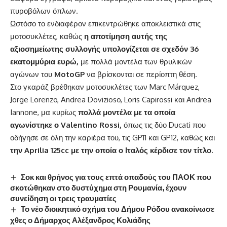
πυροβόλων όπλων.
Ωστόσο το ενδιαφέρον επικεντρώθηκε αποκλειστικά στις
μοτοσυκλέτες, καθώς
η αποτίμηση αυτής της
αξιοσημείωτης συλλογής υπολογίζεται σε σχεδόν 36
εκατομμύρια ευρώ,
με πολλά μοντέλα των θρυλικών
αγώνων του
MotoGP
να βρίσκονται σε περίοπτη θέση.
Στο γκαράζ βρέθηκαν μοτοσυκλέτες των Marc Márquez,
Jorge Lorenzo, Andrea Dovizioso, Loris Capirossi και Andrea
Iannone, μα κυρίως
πολλά μοντέλα με τα οποία
αγωνίστηκε ο Valentino Rossi,
όπως τις δύο Ducati που
οδήγησε σε όλη την καριέρα του, τις GP11 και GP12, καθώς και
την Aprilia 125cc με την οποία ο Ιταλός κέρδισε τον τίτλο.
Σοκ και θρήνος για τους επτά οπαδούς του ΠΑΟΚ που
σκοτώθηκαν στο δυστύχημα στη Ρουμανία, έχουν
συνείδηση οι τρεις τραυματίες
Το νέο διοικητικό σχήμα του Δήμου Ρόδου ανακοίνωσε
χθες ο Δήμαρχος Αλέξανδρος Κολιάδης