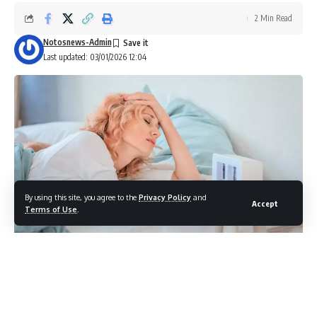
2 Min Read
Notosnews-Admin
Last updated: 03/01/2026 12:04
By using this site, you agree to the
Privacy Policy
and
Accept
Terms of Use
.
Ο
ποιοτικός και επαρκής ύπνος
θεωρείται σήμερα ένας
από τους ακρογωνιαίους λίθους της ευεξίας. Ωστόσο, τα
πράγματα δεν ήταν πάντα έτσι. Πολλοί έχουν βιώσει -ή