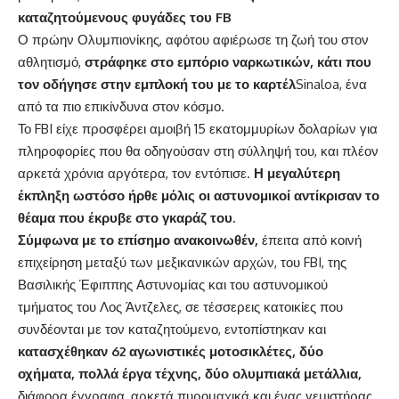
καταζητούμενους φυγάδες του FB
Ο πρώην Ολυμπιονίκης, αφότου αφιέρωσε τη ζωή του στον
αθλητισμό,
στράφηκε στο εμπόριο ναρκωτικών, κάτι που
τον οδήγησε στην εμπλοκή του με το καρτέλ
Sinaloa, ένα
από τα πιο επικίνδυνα στον κόσμο.
Το FBI είχε προσφέρει αμοιβή 15 εκατομμυρίων δολαρίων για
πληροφορίες που θα οδηγούσαν στη σύλληψή του, και πλέον
αρκετά χρόνια αργότερα, τον εντόπισε.
Η μεγαλύτερη
έκπληξη ωστόσο ήρθε μόλις οι αστυνομικοί αντίκρισαν το
θέαμα που έκρυβε στο γκαράζ του.
Σύμφωνα με το επίσημο ανακοινωθέν,
έπειτα από κοινή
επιχείρηση μεταξύ των μεξικανικών αρχών, του FBI, της
Βασιλικής Έφιππης Αστυνομίας και του αστυνομικού
τμήματος του Λος Άντζελες, σε τέσσερεις κατοικίες που
συνδέονται με τον καταζητούμενο, εντοπίστηκαν και
κατασχέθηκαν 62 αγωνιστικές μοτοσικλέτες, δύο
οχήματα, πολλά έργα τέχνης, δύο ολυμπιακά μετάλλια,
διάφορα έγγραφα, αρκετά πυρομαχικά και ένας γεμιστήρας