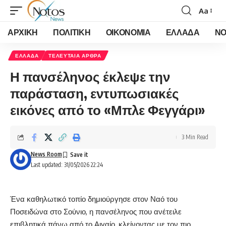
Aa
Font
Resizer
ΑΡΧΙΚΗ
ΠΟΛΙΤΙΚΗ
ΟΙΚΟΝΟΜΙΑ
ΕΛΛΑΔΑ
ΝΟ
ΕΛΛΑΔΑ
ΤΕΛΕΥΤΑΙΑ ΑΡΘΡΑ
Η πανσέληνος έκλεψε την
παράσταση, εντυπωσιακές
εικόνες από το «Μπλε Φεγγάρι»
3 Min Read
News Room
Last updated: 31/05/2026 22:24
Ένα καθηλωτικό τοπίο δημιούργησε στον Ναό του
Ποσειδώνα στο Σούνιο, η πανσέληνος που ανέτειλε
επιβλητικά πάνω από το Αιγαίο, κλείνοντας με τον πιο