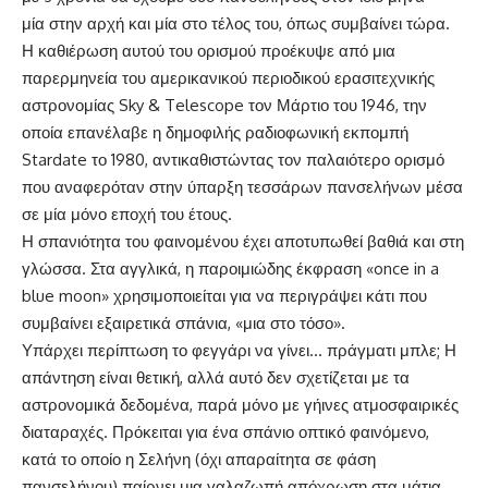
μία στην αρχή και μία στο τέλος του, όπως συμβαίνει τώρα.
​Η καθιέρωση αυτού του ορισμού προέκυψε από μια
παρερμηνεία του αμερικανικού περιοδικού ερασιτεχνικής
αστρονομίας Sky & Telescope τον Μάρτιο του 1946, την
οποία επανέλαβε η δημοφιλής ραδιοφωνική εκπομπή
Stardate το 1980, αντικαθιστώντας τον παλαιότερο ορισμό
που αναφερόταν στην ύπαρξη τεσσάρων πανσελήνων μέσα
σε μία μόνο εποχή του έτους.
​Η σπανιότητα του φαινομένου έχει αποτυπωθεί βαθιά και στη
γλώσσα. Στα αγγλικά, η παροιμιώδης έκφραση «once in a
blue moon» χρησιμοποιείται για να περιγράψει κάτι που
συμβαίνει εξαιρετικά σπάνια, «μια στο τόσο».
​Υπάρχει περίπτωση το φεγγάρι να γίνει… πράγματι μπλε; Η
απάντηση είναι θετική, αλλά αυτό δεν σχετίζεται με τα
αστρονομικά δεδομένα, παρά μόνο με γήινες ατμοσφαιρικές
διαταραχές. Πρόκειται για ένα σπάνιο οπτικό φαινόμενο,
κατά το οποίο η Σελήνη (όχι απαραίτητα σε φάση
πανσελήνου) παίρνει μια γαλαζωπή απόχρωση στα μάτια