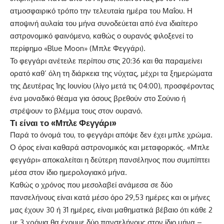
ατμοσφαιρικό τρόπο την τελευταία ημέρα του Μαΐου. Η
αποψινή αυλαία του μήνα συνοδεύεται από ένα ιδιαίτερο
αστρονομικό φαινόμενο, καθώς ο ουρανός φιλοξενεί το
περίφημο «Blue Moon» (
Μπλε Φεγγάρι
).
​Το φεγγάρι ανέτειλε περίπου στις 20:36 και θα παραμείνει
ορατό καθ’ όλη τη διάρκεια της νύχτας, μέχρι τα ξημερώματα
της Δευτέρας 1ης Ιουνίου (λίγο μετά τις 04:00), προσφέροντας
ένα μοναδικό θέαμα για όσους βρεθούν στο Σούνιο ή
στρέψουν το βλέμμα τους στον ουρανό.
​Τι είναι το «Μπλε Φεγγάρι»
​Παρά το όνομά του, το φεγγάρι απόψε δεν έχει μπλε χρώμα.
Ο όρος είναι καθαρά αστρονομικός και μεταφορικός. «Μπλε
φεγγάρι» αποκαλείται η δεύτερη πανσέληνος που συμπίπτει
μέσα στον ίδιο ημερολογιακό μήνα.
​Καθώς ο χρόνος που μεσολαβεί ανάμεσα σε δύο
πανσελήνους είναι κατά μέσο όρο 29,53 ημέρες και οι μήνες
μας έχουν 30 ή 31 ημέρες, είναι μαθηματικά βέβαιο ότι κάθε 2
με 3 χρόνια θα έχουμε δύο πανσελήνους στον ίδιο μήνα –